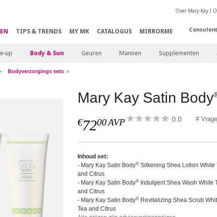
Over Mary Kay
O
Consulen
EN
TIPS & TRENDS
MY MK
CATALOGUS
MIRRORME
e-up
Body & Sun
Geuren
Mannen
Supplementen
Bodyverzorgings sets
Mary Kay Satin Body
0.0
# Vrag
€
00
AVP
72
Inhoud set:
®
- Mary Kay Satin Body
Silkening Shea Lotion White
and Citrus
®
- Mary Kay Satin Body
Indulgent Shea Wash White 
and Citrus
®
- Mary Kay Satin Body
Revitalizing Shea Scrub Whi
Tea and Citrus