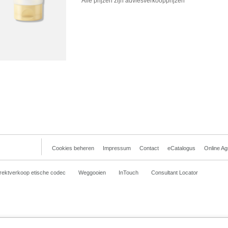
Alle prijzen zijn adviesverkoopprijzen
Cookies beheren
Impressum
Contact
eCatalogus
Online A
rektverkoop etische codec
Weggooien
InTouch
Consultant Locator