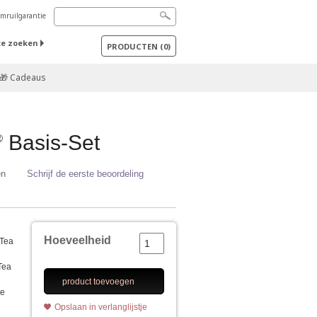
mruilgarantie
te zoeken
PRODUCTEN
(
0
)
🎁 Cadeaus
Basis-Set
®
en
Schrijf de eerste beoordeling
Hoeveelheid
 Tea
Tea
product toevoegen
te
Opslaan in verlanglijstje