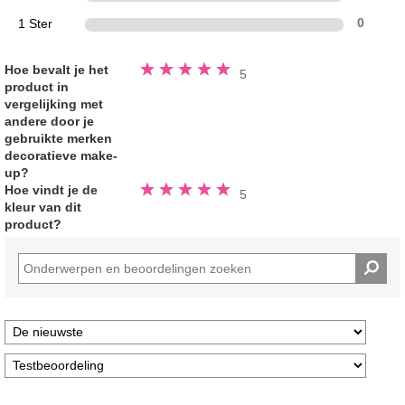
1 Ster
0
Beoordeeld
Hoe bevalt je het
5
5.0
product in
van
de
vergelijking met
5
sterren
andere door je
gebruikte merken
decoratieve make-
up?
Beoordeeld
Hoe vindt je de
5
5.0
kleur van dit
van
de
product?
5
sterren