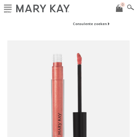
0
MENU
Consulente zoeken