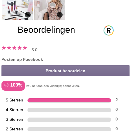
Beoordelingen
5.0
Posten op Facebook
Product beoordelen
100%
zou het aan een vriend(in) aanbevelen.
5 Sterren
2
4 Sterren
0
3 Sterren
0
2 Sterren
0