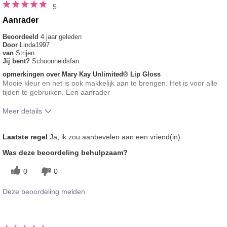
5
Aanrader
Beoordeeld
4 jaar geleden
Door
Linda1997
van
Strijen
Jij bent?
Schoonheidsfan
opmerkingen over Mary Kay Unlimited® Lip Gloss
Mooie kleur en het is ook makkelijk aan te brengen. Het is voor alle
tijden te gebruiken. Een aanrader
Meer details
Hoe vindt je de kleur van dit product?
5
Laatste regel
Ja, ik zou aanbevelen aan een vriend(in)
Hoe bevalt je het product in vergelijking
5
Was deze beoordeling behulpzaam?
met andere door je gebruikte merken
decoratieve make-up?
0
0
Deze beoordeling melden