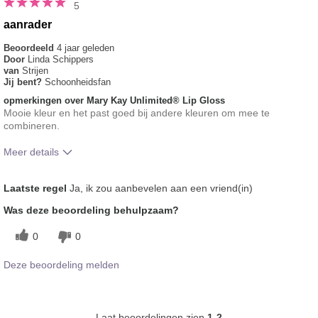
5
aanrader
Beoordeeld
4 jaar geleden
Door
Linda Schippers
van
Strijen
Jij bent?
Schoonheidsfan
opmerkingen over Mary Kay Unlimited® Lip Gloss
Mooie kleur en het past goed bij andere kleuren om mee te
combineren.
Meer details
Hoe vindt je de kleur van dit product?
5
Laatste regel
Ja, ik zou aanbevelen aan een vriend(in)
Hoe bevalt je het product in vergelijking
5
Was deze beoordeling behulpzaam?
met andere door je gebruikte merken
decoratieve make-up?
0
0
Deze beoordeling melden
Laat beoordelingen zien
1-2