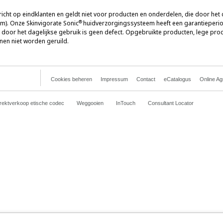
icht op eindklanten en geldt niet voor producten en onderdelen, die door het da
®
). Onze Skinvigorate Sonic
huidverzorgingssysteem heeft een garantieperiod
n door het dagelijkse gebruik is geen defect. Opgebruikte producten, lege p
en niet worden geruild.
Cookies beheren
Impressum
Contact
eCatalogus
Online A
rektverkoop etische codec
Weggooien
InTouch
Consultant Locator