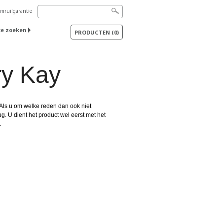
mruilgarantie
te zoeken
PRODUCTEN
(
0
)
y Kay
Als u om welke reden dan ook niet
. U dient het product wel eerst met het
.