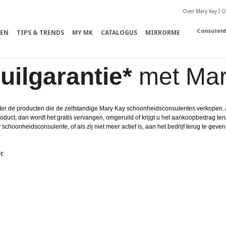
Over Mary Kay
O
Consulen
EN
TIPS & TRENDS
MY MK
CATALOGUS
MIRRORME
uilgarantie*
met Mar
er de producten die de zelfstandige Mary Kay schoonheidsconsulentes verkopen. 
uct, dan wordt het gratis vervangen, omgeruild of krijgt u het aankoopbedrag terug
hoonheidsconsulente, of als zij niet meer actief is, aan het bedrijf terug te geven
t: