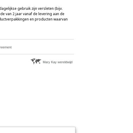
gelijkse gebruik zijn versleten (bijv.
e van 2 jaar vanaf de levering aan de
roductverpakkingen en producten waarvan
greement
Mary Kay wereldwijd