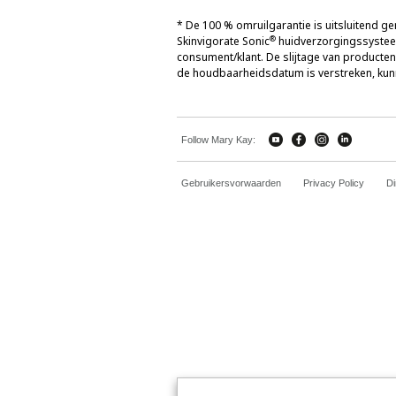
* De 100 % omruilgarantie is uitsluitend ger
®
Skinvigorate Sonic
huidverzorgingssysteem
consument/klant. De slijtage van producte
de houdbaarheidsdatum is verstreken, kunn
Follow Mary Kay:
Gebruikersvorwaarden
Privacy Policy
Di