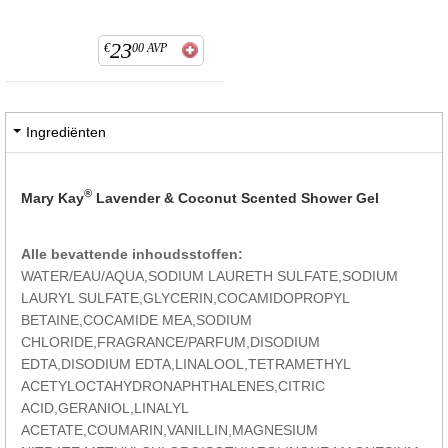
23
€
00
AVP
Ingrediënten
®
Mary Kay
Lavender & Coconut Scented Shower Gel
Alle bevattende inhoudsstoffen:
WATER/EAU/AQUA,SODIUM LAURETH SULFATE,SODIUM
LAURYL SULFATE,GLYCERIN,COCAMIDOPROPYL
BETAINE,COCAMIDE MEA,SODIUM
CHLORIDE,FRAGRANCE/PARFUM,DISODIUM
EDTA,DISODIUM EDTA,LINALOOL,TETRAMETHYL
ACETYLOCTAHYDRONAPHTHALENES,CITRIC
ACID,GERANIOL,LINALYL
ACETATE,COUMARIN,VANILLIN,MAGNESIUM