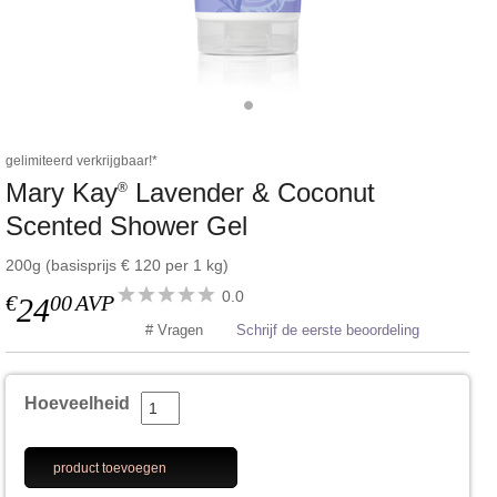
gelimiteerd verkrijgbaar!*
Mary Kay
Lavender & Coconut
®
Scented Shower Gel
200g (basisprijs € 120 per 1 kg)
0.0
€
00
AVP
24
# Vragen
Schrijf de eerste beoordeling
Hoeveelheid
product toevoegen