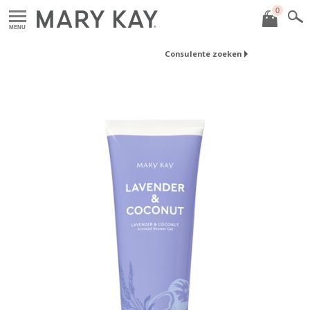
0
MENU
Consulente zoeken