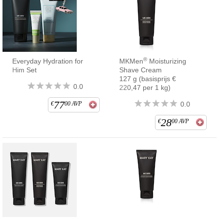
®
Everyday Hydration for
MKMen
Moisturizing
Him Set
Shave Cream
127 g (basisprijs €
0.0
220,47 per 1 kg)
77
€
00
AVP
0.0
28
€
00
AVP