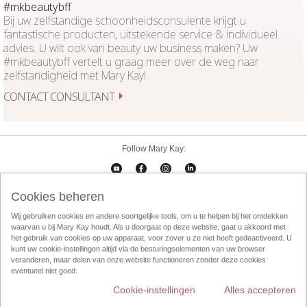
#mkbeautybff
Bij uw zelfstandige schoonheidsconsulente krijgt u
fantastische producten, uitstekende service & individueel
advies. U wilt ook van beauty uw business maken? Uw
#mkbeautybff vertelt u graag meer over de weg naar
zelfstandigheid met Mary Kay!
CONTACT CONSULTANT
Follow Mary Kay:
Cookies beheren
Cookies beheren
Impressum
Contact
eCatalogus
Online Agreement
Wij gebruiken cookies en andere soortgelijke tools, om u te helpen bij het ontdekken
waarvan u bij Mary Kay houdt. Als u doorgaat op deze website, gaat u akkoord met
Gebruikersvorwaarden
Privacy Policy
Direktverkoop etische codec
het gebruik van cookies op uw apparaat, voor zover u ze niet heeft gedeactiveerd. U
kunt uw cookie-instellingen altijd via de besturingselementen van uw browser
Weggooien
InTouch
Consultant Locator
veranderen, maar delen van onze website functioneren zonder deze cookies
eventueel niet goed.
Cookie-instellingen
Alles accepteren
Mary Kay wereldwijd