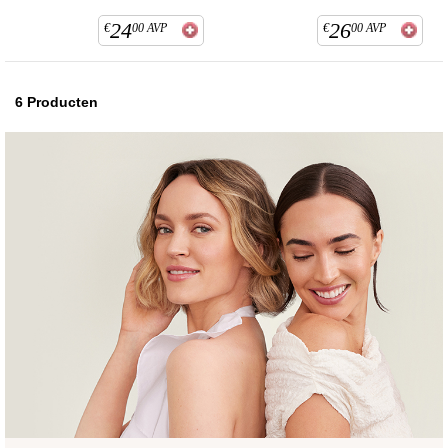
24
26
€
00
AVP
€
00
AVP
6
Producten