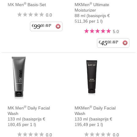
®
®
MK Men
Basis-Set
MKMen
Ultimate
Moisturizer
0.0
88 ml (basisprijs €
511,36 per 1 l)
99
€
00
AVP
5.0
45
€
00
AVP
®
®
MK Men
Daily Facial
MKMen
Daily Facial
Wash
Wash
133 ml (basisprijs €
133 ml (basisprijs €
180,45 per 1 l)
195,49 per 1 l)
0.0
0.0