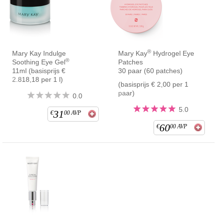
®
Mary Kay Indulge
Mary Kay
Hydrogel Eye
®
Soothing Eye Gel
Patches
11ml (basisprijs €
30 paar (60 patches)
2.818,18 per 1 l)
(basisprijs € 2,00 per 1
paar)
0.0
5.0
31
€
00
AVP
60
€
00
AVP