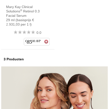
Mary Kay Clinical
®
Solutions
Retinol 0.3
Facial Serum
29 ml (basisprijs €
2.931,03 per 1 l)
0.0
85
€
00
AVP
3
Producten