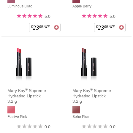
Luminous Lilac
Apple Berry
5.0
5.0
23
23
€
00
AVP
€
00
AVP
®
®
Mary Kay
Supreme
Mary Kay
Supreme
Hydrating Lipstick
Hydrating Lipstick
3,2 g
3,2 g
Festive Pink
Boho Plum
0.0
0.0