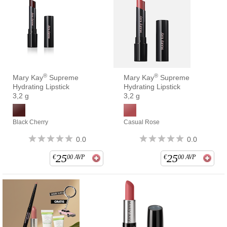
®
®
Mary Kay
Supreme
Mary Kay
Supreme
Hydrating Lipstick
Hydrating Lipstick
3,2 g
3,2 g
Black Cherry
Casual Rose
0.0
0.0
25
25
€
00
AVP
€
00
AVP