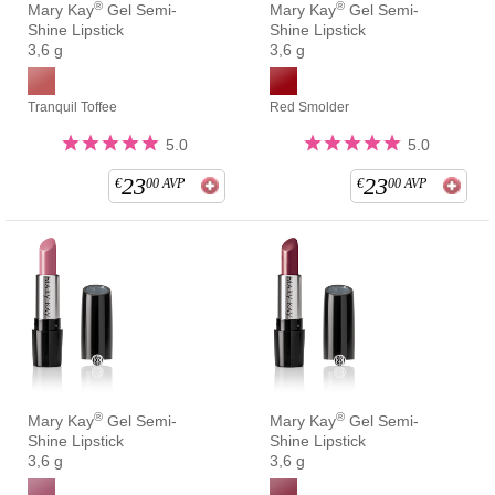
®
®
Mary Kay
Gel Semi-
Mary Kay
Gel Semi-
Shine Lipstick
Shine Lipstick
3,6 g
3,6 g
Tranquil Toffee
Red Smolder
5.0
5.0
23
23
€
00
AVP
€
00
AVP
®
®
Mary Kay
Gel Semi-
Mary Kay
Gel Semi-
Shine Lipstick
Shine Lipstick
3,6 g
3,6 g