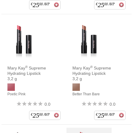
25
25
€
00
AVP
€
00
AVP
®
®
Mary Kay
Supreme
Mary Kay
Supreme
Hydrating Lipstick
Hydrating Lipstick
3,2 g
3,2 g
Poetic Pink
Better Than Bare
0.0
0.0
25
25
€
00
AVP
€
00
AVP