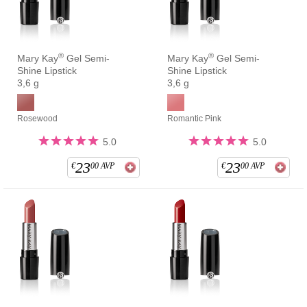
®
®
Mary Kay
Gel Semi-
Mary Kay
Gel Semi-
Shine Lipstick
Shine Lipstick
3,6 g
3,6 g
Rosewood
Romantic Pink
5.0
5.0
23
23
€
00
AVP
€
00
AVP