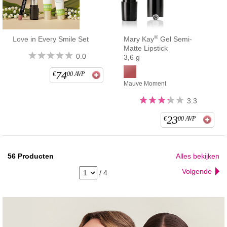
®
Love in Every Smile Set
Mary Kay
Gel Semi-
Matte Lipstick
0.0
3,6 g
74
€
00
AVP
Mauve Moment
3.3
23
€
00
AVP
56
Producten
Alles bekijken
Volgende
/
4