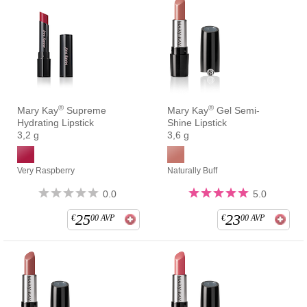
®
®
Mary Kay
Supreme
Mary Kay
Gel Semi-
Hydrating Lipstick
Shine Lipstick
3,2 g
3,6 g
Very Raspberry
Naturally Buff
0.0
5.0
25
23
€
00
AVP
€
00
AVP