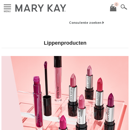
0
MENU
Consulente zoeken
Lippenproducten