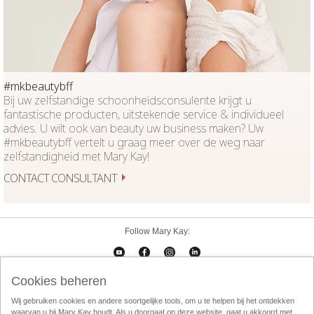
#mkbeautybff
Bij uw zelfstandige schoonheidsconsulente krijgt u
fantastische producten, uitstekende service & individueel
advies. U wilt ook van beauty uw business maken? Uw
#mkbeautybff vertelt u graag meer over de weg naar
zelfstandigheid met Mary Kay!
CONTACT CONSULTANT
Follow Mary Kay:
Cookies beheren
Cookies beheren
Impressum
Contact
eCatalogus
Online Agreement
Wij gebruiken cookies en andere soortgelijke tools, om u te helpen bij het ontdekken
waarvan u bij Mary Kay houdt. Als u doorgaat op deze website, gaat u akkoord met