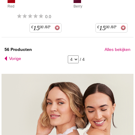
Red
Berry
0.0
15
15
€
00
AVP
€
00
AVP
56
Producten
Alles bekijken
Vorige
/
4