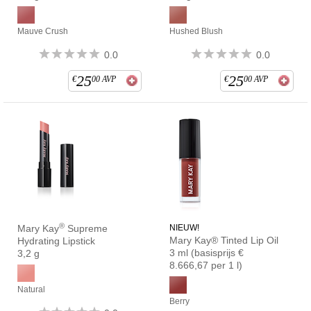
Mauve Crush
Hushed Blush
0.0
0.0
25
25
€
00
AVP
€
00
AVP
®
Mary Kay
Supreme
NIEUW!
Mary Kay® Tinted Lip Oil
Hydrating Lipstick
3 ml (basisprijs €
3,2 g
8.666,67 per 1 l)
Natural
Berry