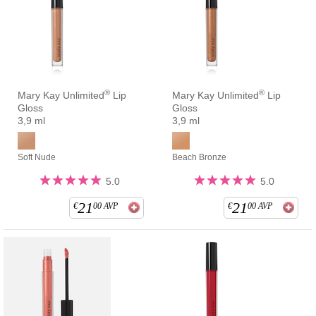
®
®
Mary Kay Unlimited
Lip
Mary Kay Unlimited
Lip
Gloss
Gloss
3,9 ml
3,9 ml
Soft Nude
Beach Bronze
5.0
5.0
21
21
€
00
AVP
€
00
AVP