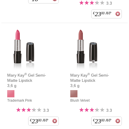
3.3
23
€
00
AVP
®
®
Mary Kay
Gel Semi-
Mary Kay
Gel Semi-
Matte Lipstick
Matte Lipstick
3,6 g
3,6 g
Trademark Pink
Blush Velvet
3.3
3.3
23
23
€
00
AVP
€
00
AVP