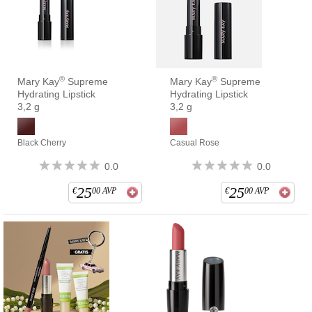
®
®
Mary Kay
Supreme
Mary Kay
Supreme
Hydrating Lipstick
Hydrating Lipstick
3,2 g
3,2 g
Black Cherry
Casual Rose
0.0
0.0
25
25
€
00
AVP
€
00
AVP