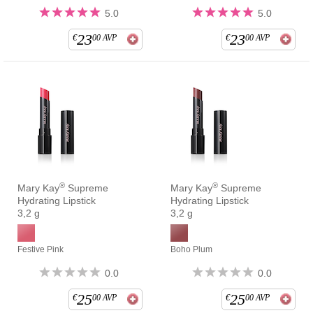
5.0
5.0
23
23
€
00
AVP
€
00
AVP
®
®
Mary Kay
Supreme
Mary Kay
Supreme
Hydrating Lipstick
Hydrating Lipstick
3,2 g
3,2 g
Festive Pink
Boho Plum
0.0
0.0
25
25
€
00
AVP
€
00
AVP