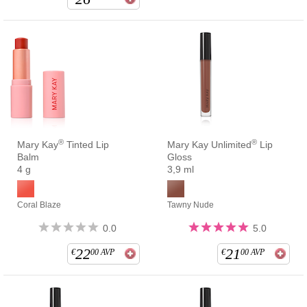
®
®
Mary Kay
Tinted Lip
Mary Kay Unlimited
Lip
Balm
Gloss
4 g
3,9 ml
Coral Blaze
Tawny Nude
0.0
5.0
22
21
€
00
AVP
€
00
AVP