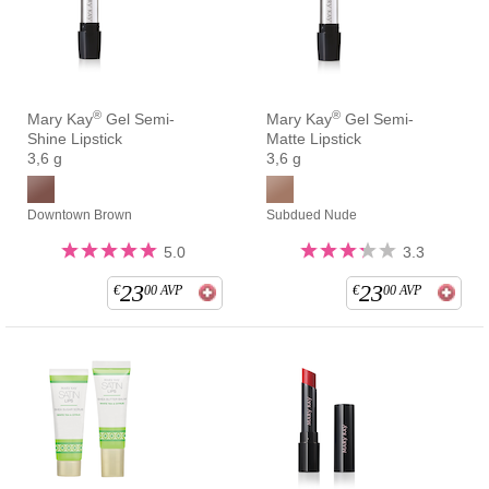
®
®
Mary Kay
Gel Semi-
Mary Kay
Gel Semi-
Shine Lipstick
Matte Lipstick
3,6 g
3,6 g
Downtown Brown
Subdued Nude
5.0
3.3
23
23
€
00
AVP
€
00
AVP