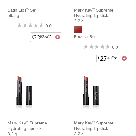
®
®
Satin Lips
Set
Mary Kay
Supreme
elk 8g
Hydrating Lipstick
3,2 g
0.0
33
€
00
AVP
Rockstar Red
0.0
25
€
00
AVP
®
®
Mary Kay
Supreme
Mary Kay
Supreme
Hydrating Lipstick
Hydrating Lipstick
3,2 g
3,2 g