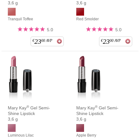
3,6 g
3,6 g
Tranquil Toffee
Red Smolder
5.0
5.0
23
23
€
00
AVP
€
00
AVP
®
®
Mary Kay
Gel Semi-
Mary Kay
Gel Semi-
Shine Lipstick
Shine Lipstick
3,6 g
3,6 g
Luminous Lilac
Apple Berry