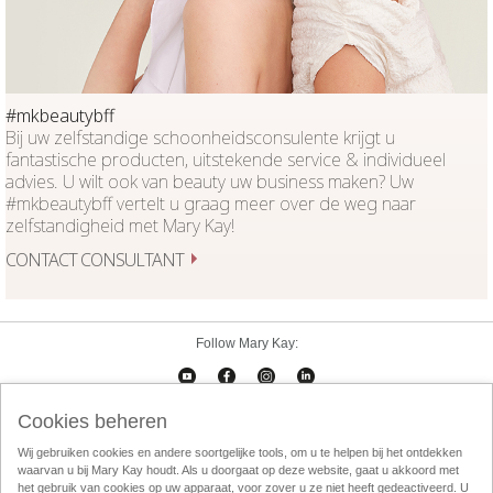
#mkbeautybff
Bij uw zelfstandige schoonheidsconsulente krijgt u
fantastische producten, uitstekende service & individueel
advies. U wilt ook van beauty uw business maken? Uw
#mkbeautybff vertelt u graag meer over de weg naar
zelfstandigheid met Mary Kay!
CONTACT CONSULTANT
Follow Mary Kay:
Cookies beheren
Cookies beheren
Impressum
Contact
eCatalogus
Online Agreement
Wij gebruiken cookies en andere soortgelijke tools, om u te helpen bij het ontdekken
waarvan u bij Mary Kay houdt. Als u doorgaat op deze website, gaat u akkoord met
Gebruikersvorwaarden
Privacy Policy
Direktverkoop etische codec
het gebruik van cookies op uw apparaat, voor zover u ze niet heeft gedeactiveerd. U