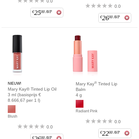
0.0
0.0
25
€
00
AVP
26
€
00
AVP
®
NIEUW!
Mary Kay
Tinted Lip
Mary Kay® Tinted Lip Oil
Balm
3 ml (basisprijs €
4 g
8.666,67 per 1 l)
Radiant Pink
Blush
0.0
0.0
22
€
00
AVP
26
€
00
AVP