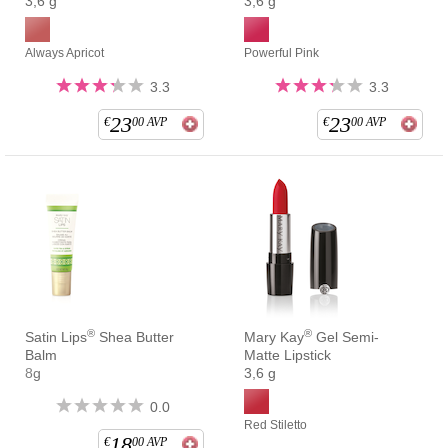
3,6 g
3,6 g
Always Apricot
Powerful Pink
3.3
3.3
23
23
€
00
AVP
€
00
AVP
®
®
Satin Lips
Shea Butter
Mary Kay
Gel Semi-
Balm
Matte Lipstick
8g
3,6 g
0.0
Red Stiletto
18
€
00
AVP