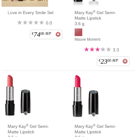
®
Love in Every Smile Set
Mary Kay
Gel Semi-
Matte Lipstick
0.0
3,6 g
74
€
00
AVP
Mauve Moment
3.3
23
€
00
AVP
®
®
Mary Kay
Gel Semi-
Mary Kay
Gel Semi-
Matte Lipstick
Matte Lipstick