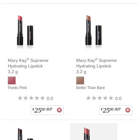
®
®
Mary Kay
Supreme
Mary Kay
Supreme
Hydrating Lipstick
Hydrating Lipstick
3,2 g
3,2 g
Poetic Pink
Better Than Bare
0.0
0.0
25
25
€
00
AVP
€
00
AVP