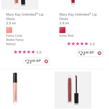
®
®
Mary Kay Unlimited
Lip
Mary Kay Unlimited
Lip
Gloss
Gloss
3,9 ml
3,9 ml
Fancy Coral
Iconic Red
(früher Fancy
5.0
Nancy)
21
5.0
€
00
AVP
21
€
00
AVP