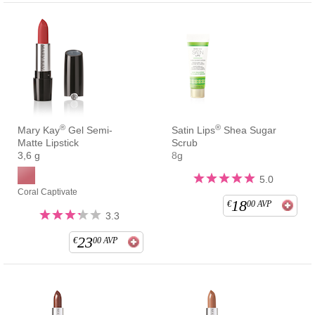
®
®
Mary Kay
Gel Semi-
Satin Lips
Shea Sugar
Matte Lipstick
Scrub
3,6 g
8g
5.0
Coral Captivate
18
€
00
AVP
3.3
23
€
00
AVP