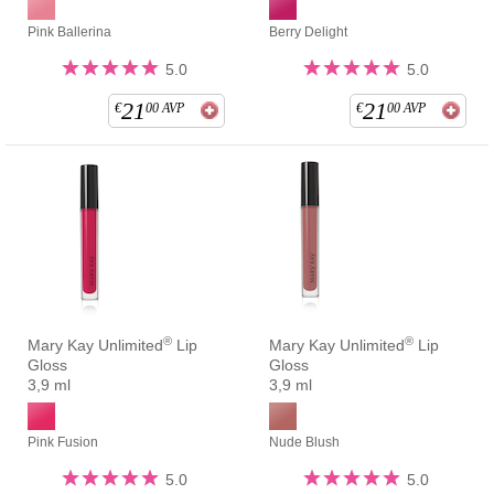
Pink Ballerina
Berry Delight
5.0
5.0
21
21
€
00
AVP
€
00
AVP
®
®
Mary Kay Unlimited
Lip
Mary Kay Unlimited
Lip
Gloss
Gloss
3,9 ml
3,9 ml
Pink Fusion
Nude Blush
5.0
5.0