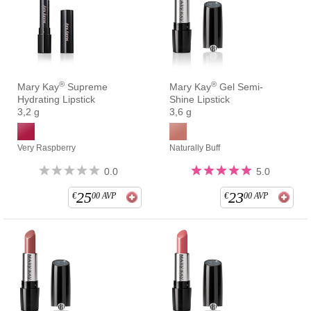
®
®
Mary Kay
Supreme
Mary Kay
Gel Semi-
Hydrating Lipstick
Shine Lipstick
3,2 g
3,6 g
Very Raspberry
Naturally Buff
0.0
5.0
25
23
€
00
AVP
€
00
AVP