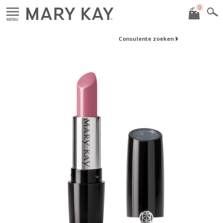
0
MENU
Consulente zoeken