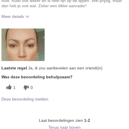
huid. Ruikt ook lekker en is heel fijn op de lippen. Wel prijzig, maar
dan heb je ook wat. Zeker een dikke aanrader!
Meer details
Hoe vindt je de kleur van dit product?
5
Hoe bevalt je het product in vergelijking
5
met andere door je gebruikte merken
decoratieve make-up?
Laatste regel
Ja, ik zou aanbevelen aan een vriend(in)
Was deze beoordeling behulpzaam?
1
0
Deze beoordeling melden
Laat beoordelingen zien
1-2
Terug naar boven