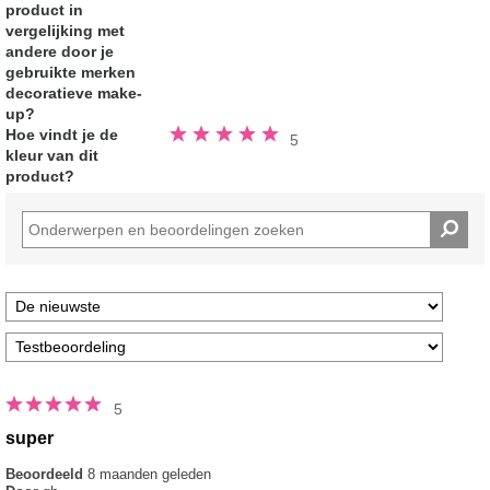
product in
van
de
vergelijking met
5
sterren
andere door je
gebruikte merken
decoratieve make-
up?
Beoordeeld
Hoe vindt je de
5
5.0
kleur van dit
van
de
product?
5
sterren
5
super
Beoordeeld
8 maanden geleden