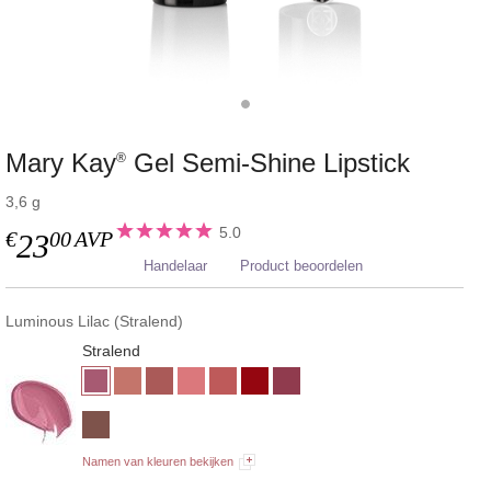
Mary Kay
Gel Semi-Shine Lipstick
®
3,6 g
5.0
€
00
AVP
23
Handelaar
Product beoordelen
Luminous Lilac (Stralend)
Stralend
Namen van kleuren bekijken