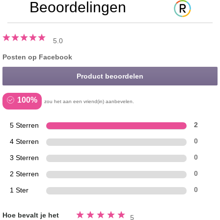
Beoordelingen
5.0
Posten op Facebook
Product beoordelen
100%
zou het aan een vriend(in) aanbevelen.
5 Sterren
2
4 Sterren
0
3 Sterren
0
2 Sterren
0
1 Ster
0
Beoordeeld
Hoe bevalt je het
5
5.0