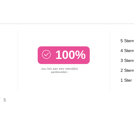
5 Ster
100%
4 Ster
3 Ster
zou het aan een vriend(in)
2 Ster
aanbevelen.
1 Ster
5