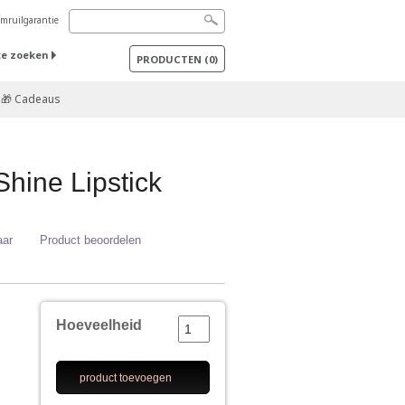
mruilgarantie
te zoeken
PRODUCTEN
(
0
)
🎁 Cadeaus
hine Lipstick
aar
Product beoordelen
Hoeveelheid
product toevoegen