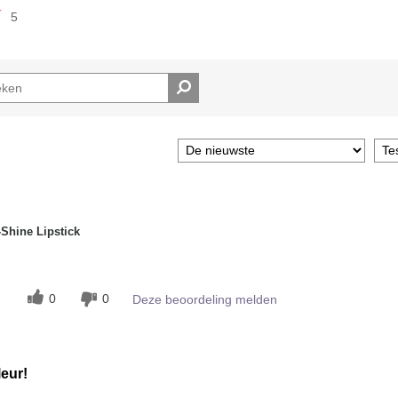
5
Shine Lipstick
0
0
Deze beoordeling melden
leur!