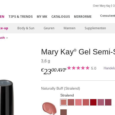
Over Mary Kay
O
Consulen
EN
TIPS & TRENDS
MY MK
CATALOGUS
MIRRORME
e-up
Body & Sun
Geuren
Mannen
Supplementen
tift
Mary Kay
Gel Semi-S
®
3,6 g
5.0
Handel
€
00
AVP
23
Naturally Buff (Stralend)
Stralend