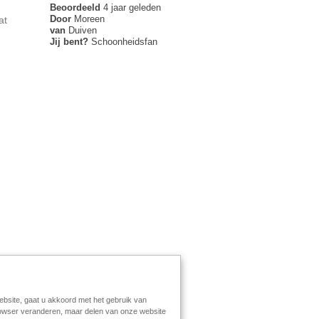
Beoordeeld
4 jaar geleden
Door
Moreen
at
van
Duiven
Jij bent?
Schoonheidsfan
ebsite, gaat u akkoord met het gebruik van
browser veranderen, maar delen van onze website
greement