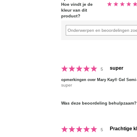
Beoordeeld
Hoe vindt je de
5.0
kleur van dit
van
de
product?
5
sterren
super
5
opmerkingen over Mary Kay® Gel Semi-
super
Was deze beoordeling behulpzaam?
Prachtige k
5