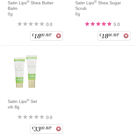
®
®
Satin Lips
Shea Butter
Satin Lips
Shea Sugar
Balm
Scrub
8g
8g
0.0
5.0
18
18
€
00
AVP
€
00
AVP
®
Satin Lips
Set
elk 8g
0.0
33
€
00
AVP