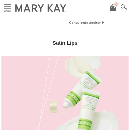
0
MENU
Consulente zoeken
Satin Lips