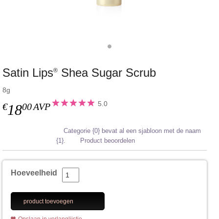
Satin Lips
Shea Sugar Scrub
®
8g
5.0
€
00
AVP
18
Categorie {0} bevat al een sjabloon met de naam
{1}.
Product beoordelen
Hoeveelheid
product toevoegen
Opslaan in verlanglijstje