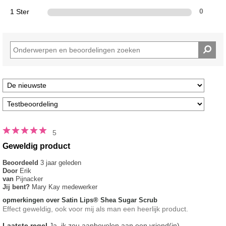
1 Ster
0
5
Geweldig product
Beoordeeld
3 jaar geleden
Door
Erik
van
Pijnacker
Jij bent?
Mary Kay medewerker
opmerkingen over Satin Lips® Shea Sugar Scrub
Effect geweldig, ook voor mij als man een heerlijk product.
Laatste regel
Ja, ik zou aanbevelen aan een vriend(in)