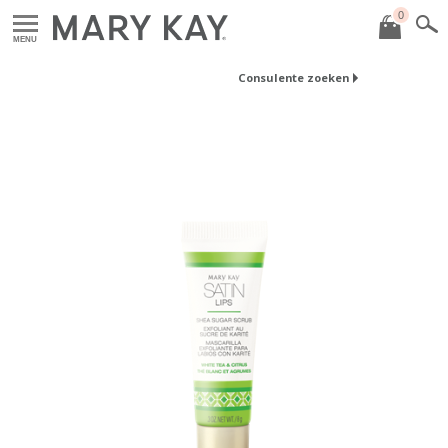
0
MENU
Consulente zoeken