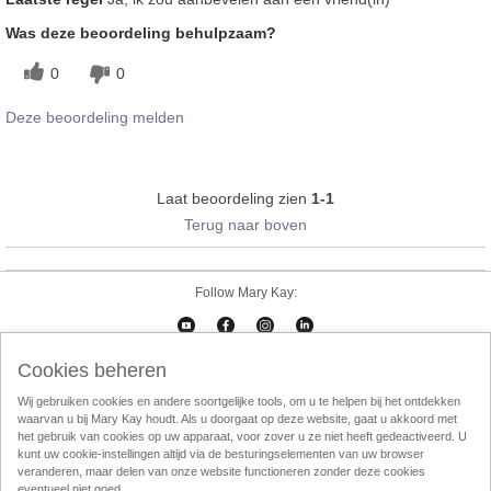
Was deze beoordeling behulpzaam?
0
0
Deze beoordeling melden
Laat beoordeling zien
1-1
Terug naar boven
Follow Mary Kay:
Cookies beheren
Cookies beheren
Impressum
Contact
eCatalogus
Online Agreement
Wij gebruiken cookies en andere soortgelijke tools, om u te helpen bij het ontdekken
waarvan u bij Mary Kay houdt. Als u doorgaat op deze website, gaat u akkoord met
Gebruikersvorwaarden
Privacy Policy
Direktverkoop etische codec
het gebruik van cookies op uw apparaat, voor zover u ze niet heeft gedeactiveerd. U
kunt uw cookie-instellingen altijd via de besturingselementen van uw browser
Weggooien
InTouch
Consultant Locator
veranderen, maar delen van onze website functioneren zonder deze cookies
eventueel niet goed.