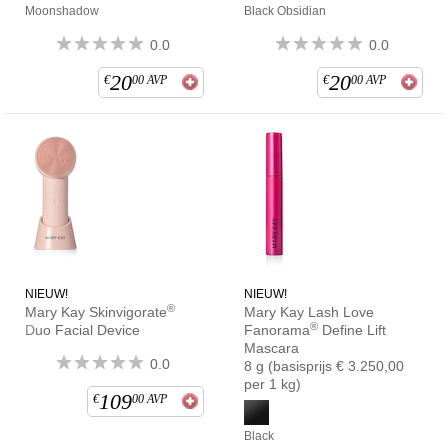
Moonshadow
Black Obsidian
0.0
0.0
20
20
€
00
AVP
€
00
AVP
NIEUW!
NIEUW!
®
Mary Kay Skinvigorate
Mary Kay Lash Love
®
Duo Facial Device
Fanorama
Define Lift
Mascara
0.0
8 g (basisprijs € 3.250,00
per 1 kg)
109
€
00
AVP
Black