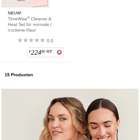
NIEUW!
®
TimeWise
Cleanse &
Heat Set für normale /
trockene Haut
0.0
224
€
00
AVP
15
Producten