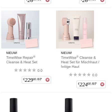
26
26
NIEUW!
NIEUW!
®
®
TimeWise Repair
TimeWise
Cleanse &
Cleanse & Heat Set
Heat Set für Mischhaut /
fettige Haut
0.0
0.0
229
€
00
AVP
224
€
00
AVP