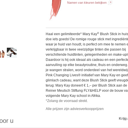
Namen van kleuren bekijken
®
Haal een gelimiteerde* Mary Kay
Blush Stick in hui
doe iets goeds! De romige rouge stick met ingrediën
waar je huid van houdt, is perfect om mee te nemen 
verkrijgbaar in twee veelzijdige tinten die passen bij
verschillende huidtinten, gelegenheden en make-upl
Daardoor is hij ook ideaal als cadeau en een perfect
aanvulling op elke beautyroutine, thuis en onderweg.
je wangen stralen, word onderdeel van het wereldwi
Pink Changing Lives® initiatief van Mary Kay en gee
glimlach cadeau, want deze Blush Stick geeft vreugd
terug: Mary Kay doneert € 1,– per Blush Stick aan de
Reiner Meutsch Stiftung FLY&HELP voor de bouw va
volgende Mary Kay school in Afrika.
*Zolang de voorraad strekt.
Alle prijzen zijn adviesverkoopprijzen
Krijg 
voor u