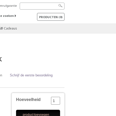
mruilgarantie
te zoeken
PRODUCTEN
(
0
)
🎁 Cadeaus
k
en
Schrijf de eerste beoordeling
Hoeveelheid
product toevoegen