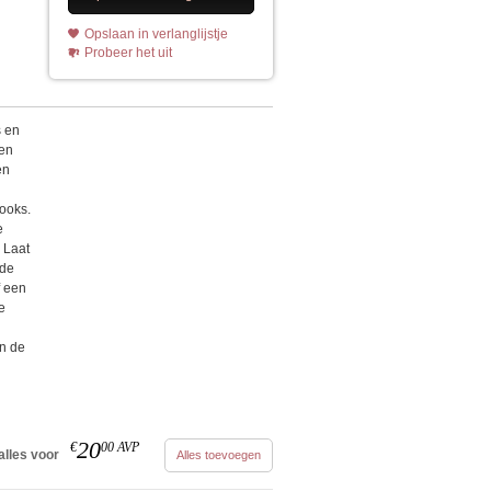
Opslaan in verlanglijstje
Probeer het uit
s en
ten
en
ooks.
e
 Laat
jde
f een
e
n de
20
€
00
AVP
alles voor
Alles toevoegen