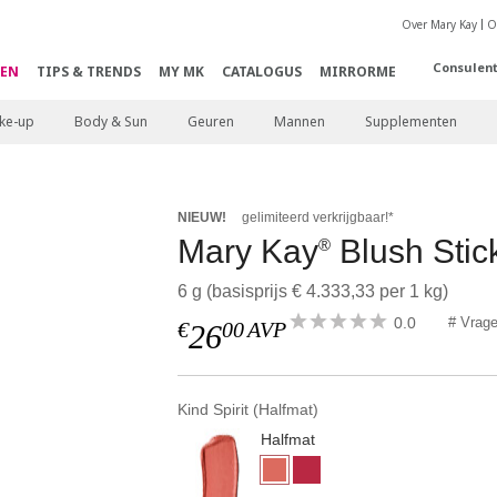
Over Mary Kay
O
Consulen
EN
TIPS & TRENDS
MY MK
CATALOGUS
MIRRORME
ke-up
Body & Sun
Geuren
Mannen
Supplementen
NIEUW!
gelimiteerd verkrijgbaar!*
Mary Kay
Blush Stic
®
6 g (basisprijs € 4.333,33 per 1 kg)
0.0
# Vrag
€
00
AVP
26
Kind Spirit (Halfmat)
Halfmat