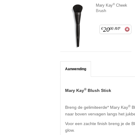
®
Mary Kay
Cheek
Brush
20
€
00
AVP
Aanwending
®
Mary Kay
Blush Stick
®
Breng de gelimiteerde* Mary Kay
Bl
naar boven vervagen langs het jukb
Voor een zachte finish breng je de B
glow.