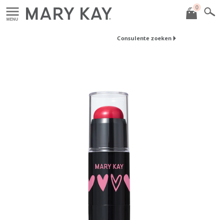
0
MENU
Consulente zoeken