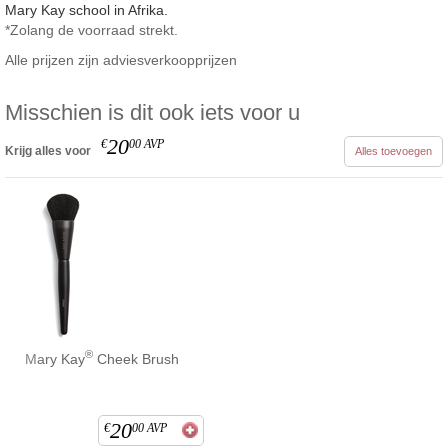
Mary Kay school in Afrika.
*Zolang de voorraad strekt.
Alle prijzen zijn adviesverkoopprijzen
Misschien is dit ook iets voor u
20
€
00
AVP
Krijg alles voor
Alles toevoegen
®
Mary Kay
Cheek Brush
20
€
00
AVP