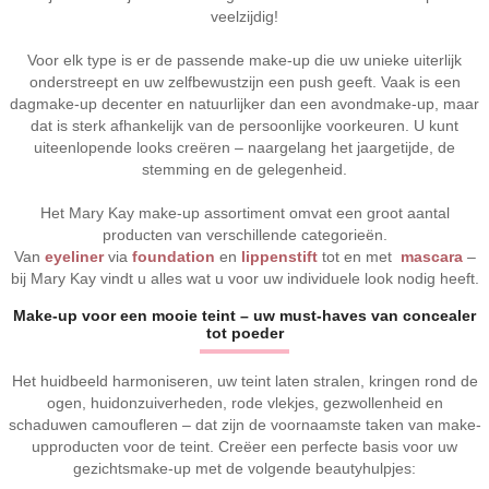
veelzijdig!
Voor elk type is er de passende make-up die uw unieke uiterlijk
onderstreept en uw zelfbewustzijn een push geeft. Vaak is een
dagmake-up decenter en natuurlijker dan een avondmake-up, maar
dat is sterk afhankelijk van de persoonlijke voorkeuren. U kunt
uiteenlopende looks creëren – naargelang het jaargetijde, de
stemming en de gelegenheid.
Het Mary Kay make-up assortiment omvat een groot aantal
producten van verschillende categorieën.
Van
eyeliner
via
foundation
en
lippenstift
tot en met
mascara
–
bij Mary Kay vindt u alles wat u voor uw individuele look nodig heeft.
Make-up voor een mooie teint – uw must-haves van concealer
tot poeder
Het huidbeeld harmoniseren, uw teint laten stralen, kringen rond de
ogen, huidonzuiverheden, rode vlekjes, gezwollenheid en
schaduwen camoufleren – dat zijn de voornaamste taken van make-
upproducten voor de teint. Creëer een perfecte basis voor uw
gezichtsmake-up met de volgende beautyhulpjes: