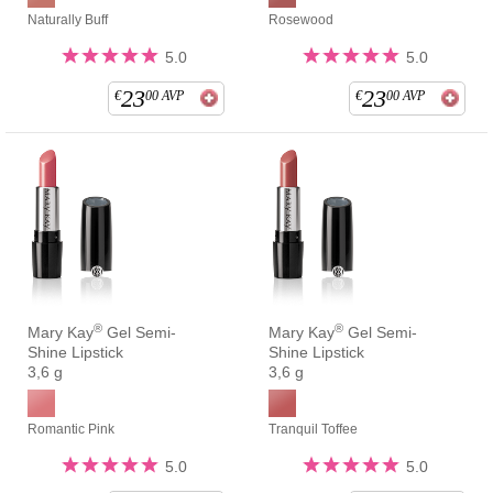
Naturally Buff
Rosewood
5.0
5.0
23
23
€
00
AVP
€
00
AVP
®
®
Mary Kay
Gel Semi-
Mary Kay
Gel Semi-
Shine Lipstick
Shine Lipstick
3,6 g
3,6 g
Romantic Pink
Tranquil Toffee
5.0
5.0