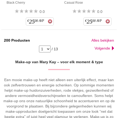
Black Cherry
Casual Rose
0.0
0.0
25
25
€
00
AVP
€
00
AVP
200
Producten
Alles bekijken
Volgende
/
13
Make-up van Mary Kay – voor elk moment & type
Een mooie make-up heeft niet alleen een uiterlijk effect, maar kan
ook zelfvertrouwen en energie schenken. Op sommige momenten
helpt make-up huidonzuiverheden, rode vlekjes, gezwollenheid of
andere vermoeidheidsverschijnselen te camoufleren. Soms helpt
make-up ons onze natuurlijke schoonheid te accentueren en op de
voorgrond te plaatsen. Bij bijzondere gelegenheden kunnen wij
make-upproducten doelgericht toepassen om onze look “net dat
beetje extra” of juist heel veel glamour te verlenen. Make-up is zo