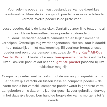
Voor velen is poeder een vast bestanddeel van de dagelijkse
beautyroutine. Maar de keus is groot: poeder is er in verschillende
vormen. Welke poeder is de juiste voor u?
Losse poeder:
dat is de klassieker. Dankzij de zeer fijne textuur is al
een kleine hoeveelheid losse poeder voldoende om
huidonzuiverheden egaal te camoufleren en lelijk glimmen te
verhelpen. Overtollige talg wordt opgenomen. Het resultaat is daarbij
heel natuurlijk en niet maskerachtig. Bij voorkeur brengt u losse
®
poeder met een grote penseel aan, zoals de
Mary Kay
All-Over
Powder Brush
. U beslist of u een
transparante poeder
kiest die bij
uw huidskleur past, of dat het een
getinte poeder
passend bij uw
huidskleur mag zijn.
Compacte poeder:
met betrekking tot de werking of ingrediënten zijn
er nauwelijks verschillen tussen losse en compacte poeder – de
vorm maakt het verschil: compacte poeder wordt in geperste vorm
aangeboden en is daarom bijzonder geschikt voor gebruik onderweg
in het dagelijks leven. Een handige begeleider van ‘s morgens tot ’s
avonds.