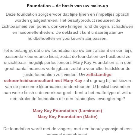
Foundation – de basis van uw make-up
Deze foundation zorgt ervoor dat fijne lijnen en rimpeltjes optisch
worden gladgestreken. Het beautyproduct reduceert de
zichtbaarheid van poriën, donkere kringen rond de ogen, schaduwen
en huidoneffenheden. De dekkracht kunt u daarbij aan uw
huidbehoeften en voorkeuren aanpassen.
Het is belangrijk dat u uw foundation op uw teint afstemt en een bij u
passende kleurnuance kiest, zodat de foundation uw huidbeeld zo
onzichtbaar mogelijk perfectioneert. Mary Kay Foundation is in een
groot aantal nuances verkrijgbaar, zodat u voor elke huidskleur de
juiste foundation zult vinden. Uw
zelfstandige
schoonheidsconsultant met Mary Kay
zal u graag bij het kiezen
van de passende kleurnuance ondersteunen. U beslist bovendien
aan welke finish u de voorkeur geeft: bent u het matte type of wilt u
een stralende foundation die een fraaie glow teweegbrengt?
Mary Kay Foundation (Luminous)
Mary Kay Foundation (Matte)
De foundation wordt met de vingers, met een beautysponsje of een
penseel aangebracht.