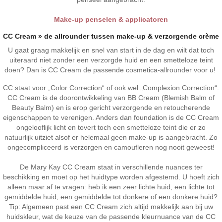
Make-up penselen & applicatoren
CC Cream » de allrounder tussen make-up & verzorgende crème
U gaat graag makkelijk en snel van start in de dag en wilt dat toch
uiteraard niet zonder een verzorgde huid en een smetteloze teint
doen? Dan is CC Cream de passende cosmetica-allrounder voor u!
CC staat voor „Color Correction“ of ook wel „Complexion Correction“.
CC Cream is de doorontwikkeling van BB Cream (Blemish Balm of
Beauty Balm) en is erop gericht verzorgende en retoucherende
eigenschappen te verenigen. Anders dan foundation is de CC Cream
ongelooflijk licht en tovert toch een smetteloze teint die er zo
natuurlijk uitziet alsof er helemaal geen make-up is aangebracht. Zo
ongecompliceerd is verzorgen en camoufleren nog nooit geweest!
De Mary Kay CC Cream staat in verschillende nuances ter
beschikking en moet op het huidtype worden afgestemd. U hoeft zich
alleen maar af te vragen: heb ik een zeer lichte huid, een lichte tot
gemiddelde huid, een gemiddelde tot donkere of een donkere huid?
Tip: Algemeen past een CC Cream zich altijd makkelijk aan bij uw
huidskleur, wat de keuze van de passende kleurnuance van de CC