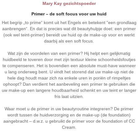
Mary Kay gezichtspoeder
Primer – de soft focus voor uw huid
Het begrip „to prime“ komt uit het Engels en betekent “een grondlaag
aanbrengen“. En dat is precies wat dit beautyhulpje doet: een primer
(ook wel teint-primer) bereidt uw huid op de make-up voor en werkt
daarbij als een soft focus.
Wat zijn de voordelen van een primer? Hij helpt een gelijkmatig
huidbeeld te toveren door met zijn textuur kleine schoonheidsfoutjes
te compenseren. Het is bovendien een absolute must-have wanneer
u lang onderweg bent. U vindt het storend dat uw make-up niet de
hele dag houdt maar zich na enkele uren in poriën of rimpeltjes
ophoopt? Dan verdient het aanbeveling een primer te gebruiken die
uw make-up een langere houdbaarheid schenkt en uw teint er langer
fris laat uitzien.
Waar moet u de primer in uw beautyroutine integreren? De primer
wordt tussen de huidverzorging en de make-up (de foundation)
aangebracht – d.w.z. u gebruikt de primer voor de foundation of CC
Cream.