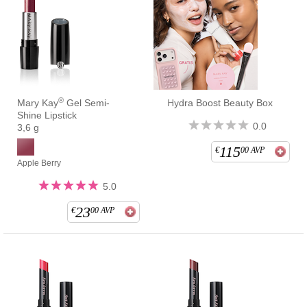
®
Mary Kay
Gel Semi-
Hydra Boost Beauty Box
Shine Lipstick
0.0
3,6 g
115
€
00
AVP
Apple Berry
5.0
23
€
00
AVP