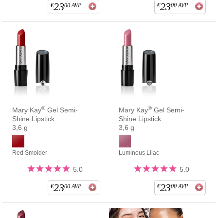
23
23
€
00
AVP
€
00
AVP
®
®
Mary Kay
Gel Semi-
Mary Kay
Gel Semi-
Shine Lipstick
Shine Lipstick
3,6 g
3,6 g
Red Smolder
Luminous Lilac
5.0
5.0
23
23
€
00
AVP
€
00
AVP