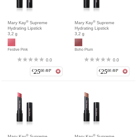
®
®
Mary Kay
Supreme
Mary Kay
Supreme
Hydrating Lipstick
Hydrating Lipstick
3,2 g
3,2 g
Festive Pink
Boho Plum
0.0
0.0
25
25
€
00
AVP
€
00
AVP
®
®
Mary Kay
Supreme
Mary Kay
Supreme