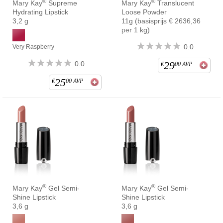
®
®
Mary Kay
Supreme
Mary Kay
Translucent
Hydrating Lipstick
Loose Powder
3,2 g
11g (basisprijs € 2636,36
per 1 kg)
0.0
Very Raspberry
29
0.0
€
00
AVP
25
€
00
AVP
®
®
Mary Kay
Gel Semi-
Mary Kay
Gel Semi-
Shine Lipstick
Shine Lipstick
3,6 g
3,6 g