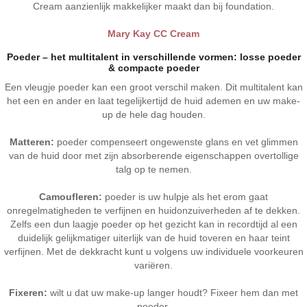
Cream aanzienlijk makkelijker maakt dan bij foundation.
Mary Kay CC Cream
Poeder – het multitalent in verschillende vormen: losse poeder
& compacte poeder
Een vleugje poeder kan een groot verschil maken. Dit multitalent kan
het een en ander en laat tegelijkertijd de huid ademen en uw make-
up de hele dag houden.
Matteren:
poeder compenseert ongewenste glans en vet glimmen
van de huid door met zijn absorberende eigenschappen overtollige
talg op te nemen.
Camoufleren:
poeder is uw hulpje als het erom gaat
onregelmatigheden te verfijnen en huidonzuiverheden af te dekken.
Zelfs een dun laagje poeder op het gezicht kan in recordtijd al een
duidelijk gelijkmatiger uiterlijk van de huid toveren en haar teint
verfijnen. Met de dekkracht kunt u volgens uw individuele voorkeuren
variëren.
Fixeren:
wilt u dat uw make-up langer houdt? Fixeer hem dan met
poeder.