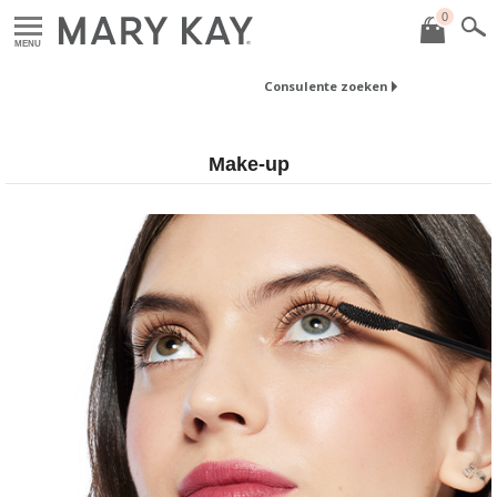
0
MENU
Consulente zoeken
Make-up