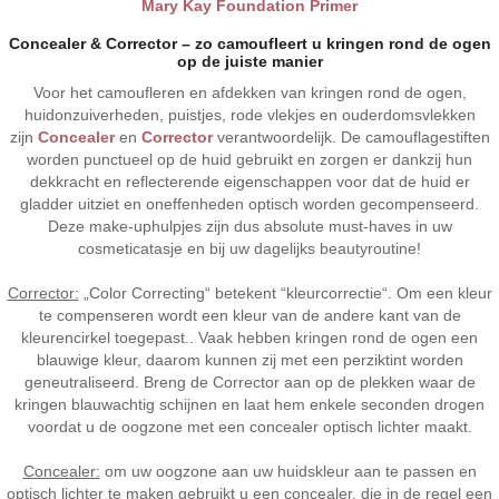
Mary Kay Foundation Primer
Concealer & Corrector – zo camoufleert u kringen rond de ogen
op de juiste manier
Voor het camoufleren en afdekken van kringen rond de ogen,
huidonzuiverheden, puistjes, rode vlekjes en ouderdomsvlekken
zijn
Concealer
en
Corrector
verantwoordelijk. De camouflagestiften
worden punctueel op de huid gebruikt en zorgen er dankzij hun
dekkracht en reflecterende eigenschappen voor dat de huid er
gladder uitziet en oneffenheden optisch worden gecompenseerd.
Deze make-uphulpjes zijn dus absolute must-haves in uw
cosmeticatasje en bij uw dagelijks beautyroutine!
Corrector:
„Color Correcting“ betekent “kleurcorrectie“. Om een kleur
te compenseren wordt een kleur van de andere kant van de
kleurencirkel toegepast.. Vaak hebben kringen rond de ogen een
blauwige kleur, daarom kunnen zij met een perziktint worden
geneutraliseerd. Breng de Corrector aan op de plekken waar de
kringen blauwachtig schijnen en laat hem enkele seconden drogen
voordat u de oogzone met een concealer optisch lichter maakt.
Concealer:
om uw oogzone aan uw huidskleur aan te passen en
optisch lichter te maken gebruikt u een concealer, die in de regel een