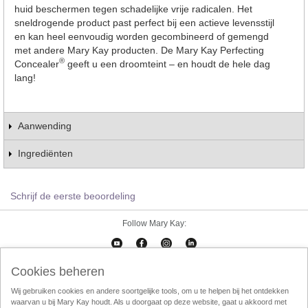
huid beschermen tegen schadelijke vrije radicalen. Het
sneldrogende product past perfect bij een actieve levensstijl
en kan heel eenvoudig worden gecombineerd of gemengd
met andere Mary Kay producten. De Mary Kay Perfecting
®
Concealer
geeft u een droomteint – en houdt de hele dag
lang!
Aanwending
Ingrediënten
Schrijf de eerste beoordeling
Follow Mary Kay:
Cookies beheren
Cookies beheren
Impressum
Contact
eCatalogus
Online Agreement
Wij gebruiken cookies en andere soortgelijke tools, om u te helpen bij het ontdekken
waarvan u bij Mary Kay houdt. Als u doorgaat op deze website, gaat u akkoord met