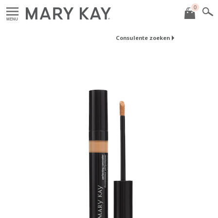
0
MENU
Consulente zoeken