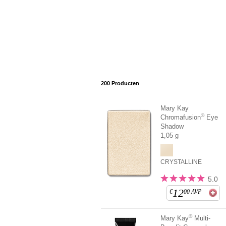
200
Producten
Mary Kay
®
Chromafusion
Eye
Shadow
1,05 g
CRYSTALLINE
5.0
12
€
00
AVP
®
Mary Kay
Multi-