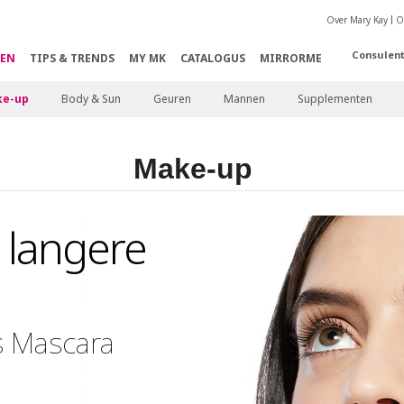
Over Mary Kay
O
Consulen
EN
TIPS & TRENDS
MY MK
CATALOGUS
MIRRORME
e-up
Body & Sun
Geuren
Mannen
Supplementen
Make-up
 langere
s Mascara