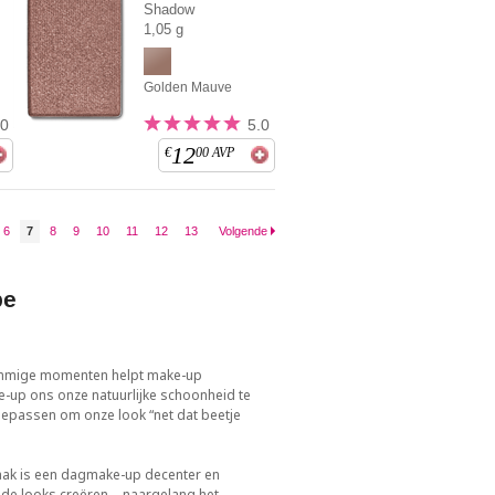
Shadow
1,05 g
Golden Mauve
.0
5.0
12
€
00
AVP
6
7
8
9
10
11
12
13
Volgende
pe
 sommige momenten helpt make-up
-up ons onze natuurlijke schoonheid te
oepassen om onze look “net dat beetje
Vaak is een dagmake-up decenter en
nde looks creëren – naargelang het