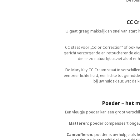
De foun
CC C
U gaat graag makkelijk en snel van start 
CC staat voor „Color Correction“ of ook 
gericht verzorgende en retoucherende eige
die er zo natuurlijk uitziet also
De Mary Kay CC Cream staat in verschille
een zeer lichte huid, een lichte tot gemid
bij uw huidskleur, wat de
Poeder – het m
Een vleugje poeder kan een groot verschil
Matteren:
poeder compenseert ongewen
Camoufleren:
poeder is uw hulpje als h