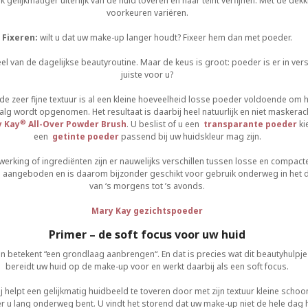
ijk gelijkmatiger uiterlijk van de huid toveren en haar teint verfijnen. Met de de
voorkeuren variëren.
Fixeren:
wilt u dat uw make-up langer houdt? Fixeer hem dan met poeder.
l van de dagelijkse beautyroutine. Maar de keus is groot: poeder is er in ver
juiste voor u?
j de zeer fijne textuur is al een kleine hoeveelheid losse poeder voldoende o
 talg wordt opgenomen. Het resultaat is daarbij heel natuurlijk en niet maskera
®
 Kay
All-Over Powder Brush
. U beslist of u een
transparante poeder
ki
een
getinte poeder
passend bij uw huidskleur mag zijn.
werking of ingrediënten zijn er nauwelijks verschillen tussen losse en compact
aangeboden en is daarom bijzonder geschikt voor gebruik onderweg in het da
van ‘s morgens tot ’s avonds.
Mary Kay gezichtspoeder
Primer – de soft focus voor uw huid
en betekent “een grondlaag aanbrengen“. En dat is precies wat dit beautyhulpje 
bereidt uw huid op de make-up voor en werkt daarbij als een soft focus.
j helpt een gelijkmatig huidbeeld te toveren door met zijn textuur kleine scho
u lang onderweg bent. U vindt het storend dat uw make-up niet de hele dag h