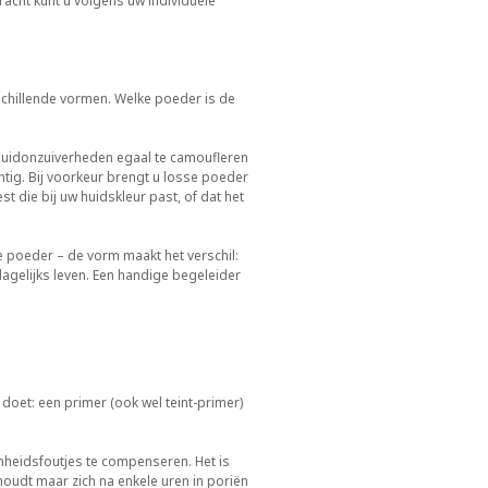
kkracht kunt u volgens uw individuele
schillende vormen. Welke poeder is de
m huidonzuiverheden egaal te camoufleren
chtig. Bij voorkeur brengt u losse poeder
est die bij uw huidskleur past, of dat het
e poeder – de vorm maakt het verschil:
gelijks leven. Een handige begeleider
doet: een primer (ook wel teint-primer)
onheidsfoutjes te compenseren. Het is
oudt maar zich na enkele uren in poriën