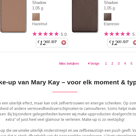
Shadow
Shadow
1,05 g
1,05 g
Hazelnut
Espresso
5.0
5
12
12
€
00
AVP
€
00
AVP
Alles bekijken
Vorige
1
2
3
4
5
e-up van Mary Kay – voor elk moment & ty
n een uiterlijk effect, maar kan ook zelfvertrouwen en energie schenken. Op
nheid of andere vermoeidheidsverschijnselen te camoufleren. Soms helpt make
sen. Bij bijzondere gelegenheden kunnen wij make-upproducten doelgericht t
extra” of juist heel veel glamour te verlenen. Make-up is zo veelzijdig!
up die uw unieke uiterlijk onderstreept en uw zelfbewustzijn een push geeft. 
ar dat is sterk afhankelijk van de persoonlijke voorkeuren. U kunt uiteenlope