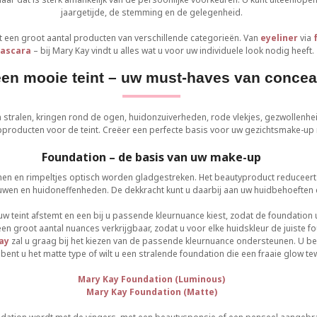
jaargetijde, de stemming en de gelegenheid.
een groot aantal producten van verschillende categorieën. Van
eyeliner
via
ascara
– bij Mary Kay vindt u alles wat u voor uw individuele look nodig heeft.
en mooie teint – uw must-haves van conceal
n stralen, kringen rond de ogen, huidonzuiverheden, rode vlekjes, gezwollenh
roducten voor de teint. Creëer een perfecte basis voor uw gezichtsmake-up
Foundation – de basis van uw make-up
ijnen en rimpeltjes optisch worden gladgestreken. Het beautyproduct reduceert
uwen en huidoneffenheden. De dekkracht kunt u daarbij aan uw huidbehoeften
 uw teint afstemt en een bij u passende kleurnuance kiest, zodat de foundatio
een groot aantal nuances verkrijgbaar, zodat u voor elke huidskleur de juiste f
ay
zal u graag bij het kiezen van de passende kleurnuance ondersteunen. U bes
 bent u het matte type of wilt u een stralende foundation die een fraaie glow 
Mary Kay Foundation (Luminous)
Mary Kay Foundation (Matte)