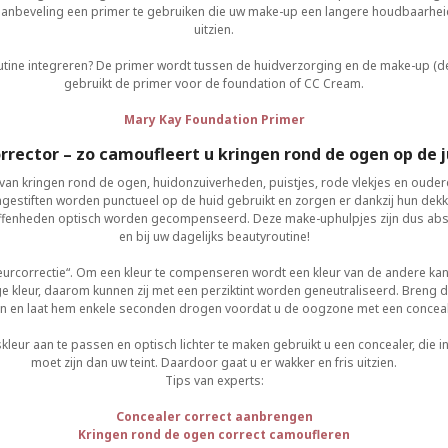
aanbeveling een primer te gebruiken die uw make-up een langere houdbaarheid s
uitzien.
tine integreren? De primer wordt tussen de huidverzorging en de make-up (de
gebruikt de primer voor de foundation of CC Cream.
Mary Kay Foundation Primer
rrector – zo camoufleert u kringen rond de ogen op de 
van kringen rond de ogen, huidonzuiverheden, puistjes, rode vlekjes en oude
gestiften worden punctueel op de huid gebruikt en zorgen er dankzij hun dek
neffenheden optisch worden gecompenseerd. Deze make-uphulpjes zijn dus abs
en bij uw dagelijks beautyroutine!
eurcorrectie“. Om een kleur te compenseren wordt een kleur van de andere kant
 kleur, daarom kunnen zij met een perziktint worden geneutraliseerd. Breng 
en en laat hem enkele seconden drogen voordat u de oogzone met een conceale
ur aan te passen en optisch lichter te maken gebruikt u een concealer, die in 
moet zijn dan uw teint. Daardoor gaat u er wakker en fris uitzien.
Tips van experts:
Concealer correct aanbrengen
Kringen rond de ogen correct camoufleren