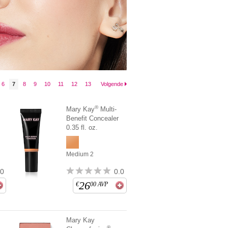
6
7
8
9
10
11
12
13
Volgende
®
Mary Kay
Multi-
Benefit Concealer
0.35 fl. oz.
Medium 2
.0
0.0
26
€
00
AVP
Mary Kay
®