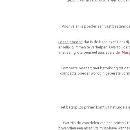
gezicht kan in recordtijd al een duidel
Voor velen is poeder een vast bestanddee
Losse poeder:
dat is de klassieker. Dankzi
en lelijk glimmen te verhelpen. Overtollige
met een grote penseel aan, zoals de
Mary
Compacte poeder:
met betrekking tot de 
compacte poeder wordt in geperste vorm 
Het begrip „to prime“ komt uit het Engels 
Wat zijn de voordelen van een primer? Hi
bovendien een absolute must-have wanneer 