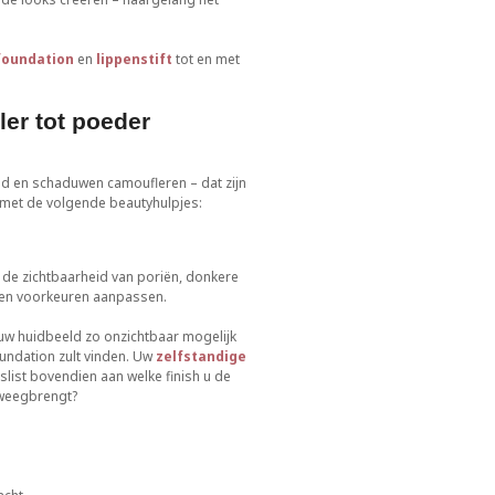
foundation
en
lippenstift
tot en met
er tot poeder
eid en schaduwen camoufleren – dat zijn
 met de volgende beautyhulpjes:
 de zichtbaarheid van poriën, donkere
 en voorkeuren aanpassen.
n uw huidbeeld zo onzichtbaar mogelijk
oundation zult vinden. Uw
zelfstandige
list bovendien aan welke finish u de
teweegbrengt?