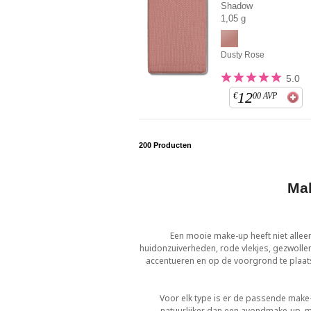
Shadow
1,05 g
Dusty Rose
5.0
12
€
00
AVP
200
Producten
Mak
Een mooie make-up heeft niet allee
huidonzuiverheden, rode vlekjes, gezwolle
accentueren en op de voorgrond te plaat
Voor elk type is er de passende make-
natuurlijker dan een avondmake-up, ma