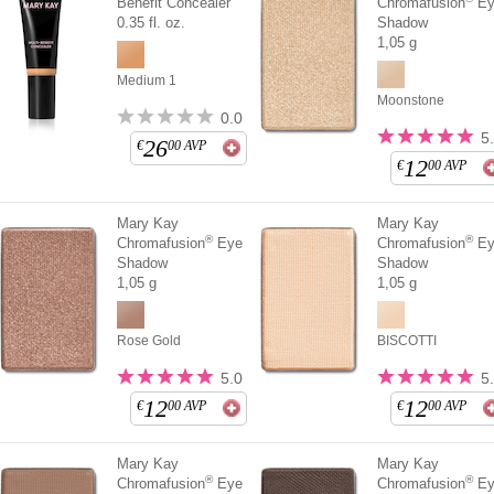
Benefit Concealer
Chromafusion
Ey
0.35 fl. oz.
Shadow
1,05 g
Medium 1
Moonstone
0.0
5
26
€
00
AVP
12
€
00
AVP
Mary Kay
Mary Kay
®
®
Chromafusion
Eye
Chromafusion
Ey
Shadow
Shadow
1,05 g
1,05 g
Rose Gold
BISCOTTI
5.0
5
12
12
€
00
AVP
€
00
AVP
Mary Kay
Mary Kay
®
®
Chromafusion
Eye
Chromafusion
Ey