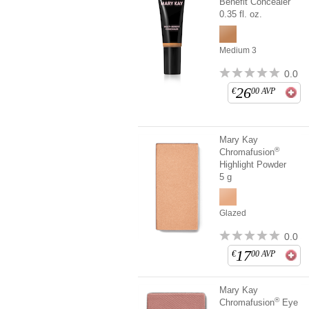
Benefit Concealer
0.35 fl. oz.
Medium 3
0.0
26
€
00
AVP
Mary Kay
®
Chromafusion
Highlight Powder
5 g
Glazed
0.0
17
€
00
AVP
Mary Kay
®
Chromafusion
Eye