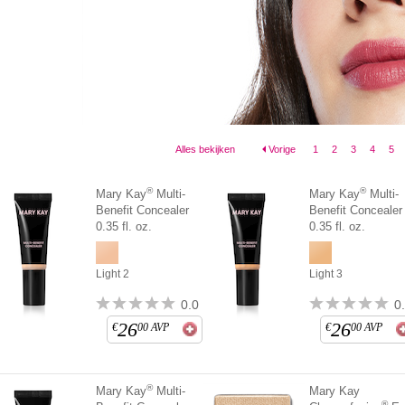
Alles bekijken
Vorige
1
2
3
4
5
®
®
Mary Kay
Multi-
Mary Kay
Multi-
Benefit Concealer
Benefit Concealer
0.35 fl. oz.
0.35 fl. oz.
Light 2
Light 3
0.0
0
26
26
€
00
AVP
€
00
AVP
®
Mary Kay
Multi-
Mary Kay
®