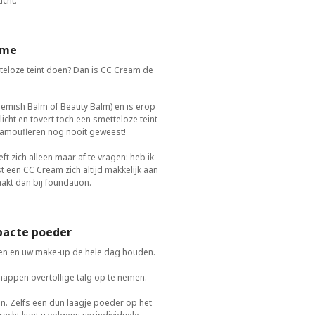
cht.
ème
tteloze teint doen? Dan is CC Cream de
lemish Balm of Beauty Balm) en is erop
cht en tovert toch een smetteloze teint
 camoufleren nog nooit geweest!
 zich alleen maar af te vragen: heb ik
 een CC Cream zich altijd makkelijk aan
akt dan bij foundation.
mpacte poeder
demen en uw make-up de hele dag houden.
ppen overtollige talg op te nemen.
n. Zelfs een dun laagje poeder op het