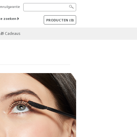
mruilgarantie
te zoeken
PRODUCTEN
(
0
)
🎁 Cadeaus