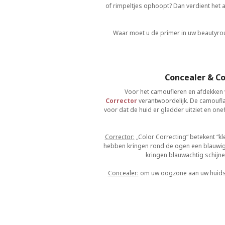
of rimpeltjes ophoopt? Dan verdient het 
Waar moet u de primer in uw beautyrou
Concealer & Co
Voor het camoufleren en afdekken 
Corrector
verantwoordelijk. De camoufla
voor dat de huid er gladder uitziet en o
Corrector:
„Color Correcting“ betekent “kl
hebben kringen rond de ogen een blauwige
kringen blauwachtig schijn
Concealer:
om uw oogzone aan uw huidskle