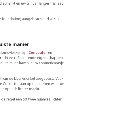
chenkt en uw teint er langer fris laat
 foundation) aangebracht – d.w.z. u
juiste manier
rdomsvlekken zijn
Concealer
en
kracht en reflecterende eigenschappen
olute must-haves in uw cosmeticatasje
 van de kleurencirkel toegepast.. Vaak
de Corrector aan op de plekken waar de
r optisch lichter maakt.
de regel een tot twee nuances lichter