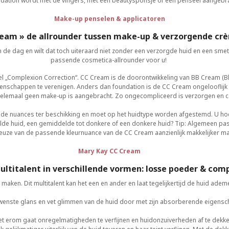
dation wordt met de vingers, met een beautysponsje of een penseel aangebra
Make-up penselen & applicatoren
ream » de allrounder tussen make-up & verzorgende cr
in de dag en wilt dat toch uiteraard niet zonder een verzorgde huid en een sme
passende cosmetica-allrounder voor u!
wel „Complexion Correction“. CC Cream is de doorontwikkeling van BB Cream (B
nschappen te verenigen. Anders dan foundation is de CC Cream ongelooflijk li
f er helemaal geen make-up is aangebracht. Zo ongecompliceerd is verzorgen en
nde nuances ter beschikking en moet op het huidtype worden afgestemd. U hoeft
delde huid, een gemiddelde tot donkere of een donkere huid? Tip: Algemeen past
 keuze van de passende kleurnuance van de CC Cream aanzienlijk makkelijker ma
Mary Kay CC Cream
ultitalent in verschillende vormen: losse poeder & co
 maken. Dit multitalent kan het een en ander en laat tegelijkertijd de huid a
ste glans en vet glimmen van de huid door met zijn absorberende eigenscha
et erom gaat onregelmatigheden te verfijnen en huidonzuiverheden af te dekke