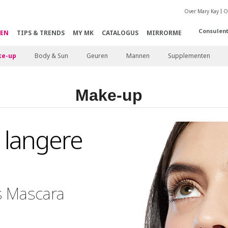
Over Mary Kay
O
Consulen
EN
TIPS & TRENDS
MY MK
CATALOGUS
MIRRORME
e-up
Body & Sun
Geuren
Mannen
Supplementen
Make-up
 langere
s Mascara