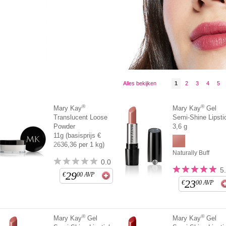
Alles bekijken
1
2
3
4
5
®
®
Mary Kay
Mary Kay
Gel
Translucent Loose
Semi-Shine Lipsti
Powder
3,6 g
11g (basisprijs €
2636,36 per 1 kg)
Naturally Buff
0.0
5
29
€
00
AVP
23
€
00
AVP
®
®
Mary Kay
Gel
Mary Kay
Gel