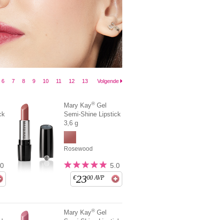
6
7
8
9
10
11
12
13
Volgende
®
Mary Kay
Gel
ck
Semi-Shine Lipstick
3,6 g
Rosewood
.0
5.0
23
€
00
AVP
®
Mary Kay
Gel