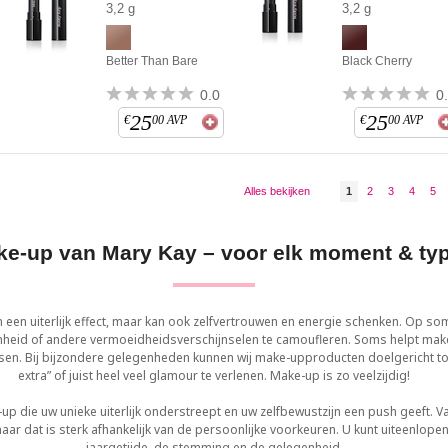
3,2 g
3,2 g
Better Than Bare
Black Cherry
0.0
0
25
25
€
00
AVP
€
00
AVP
Alles bekijken
1
2
3
4
5
e-up van Mary Kay – voor elk moment & ty
n een uiterlijk effect, maar kan ook zelfvertrouwen en energie schenken. Op
nheid of andere vermoeidheidsverschijnselen te camoufleren. Soms helpt make
sen. Bij bijzondere gelegenheden kunnen wij make-upproducten doelgericht t
extra” of juist heel veel glamour te verlenen. Make-up is zo veelzijdig!
up die uw unieke uiterlijk onderstreept en uw zelfbewustzijn een push geeft. 
ar dat is sterk afhankelijk van de persoonlijke voorkeuren. U kunt uiteenlope
jaargetijde, de stemming en de gelegenheid.