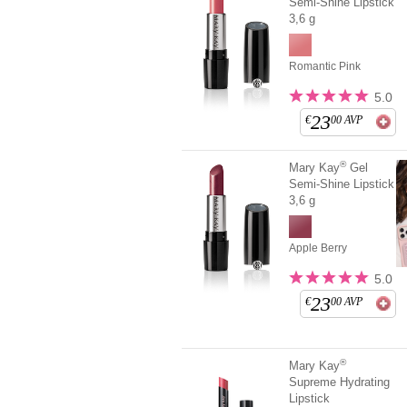
Semi-Shine Lipstick
3,6 g
Romantic Pink
5.0
23
€
00
AVP
®
Mary Kay
Gel
Semi-Shine Lipstick
3,6 g
Apple Berry
5.0
23
€
00
AVP
®
Mary Kay
Supreme Hydrating
Lipstick