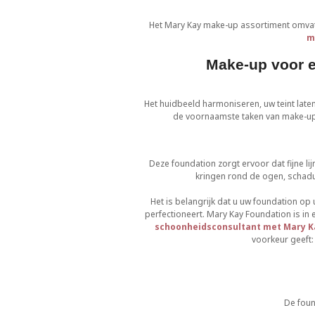
Het Mary Kay make-up assortiment omvat 
m
Make-up voor e
Het huidbeeld harmoniseren, uw teint late
de voornaamste taken van make-upp
Deze foundation zorgt ervoor dat fijne l
kringen rond de ogen, schad
Het is belangrijk dat u uw foundation op
perfectioneert. Mary Kay Foundation is in 
schoonheidsconsultant met Mary K
voorkeur geeft:
De foun