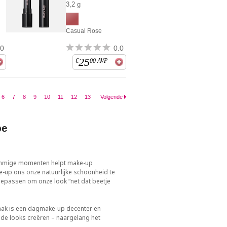
3,2 g
Casual Rose
.0
0.0
25
€
00
AVP
6
7
8
9
10
11
12
13
Volgende
pe
 sommige momenten helpt make-up
-up ons onze natuurlijke schoonheid te
oepassen om onze look “net dat beetje
Vaak is een dagmake-up decenter en
nde looks creëren – naargelang het