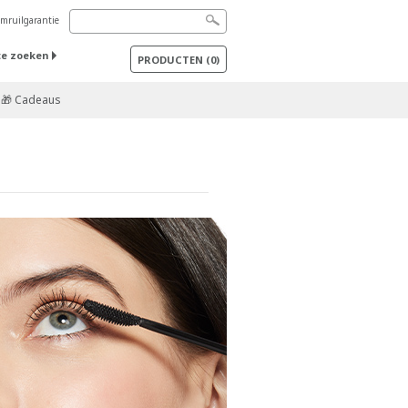
mruilgarantie
te zoeken
PRODUCTEN
(
0
)
🎁 Cadeaus