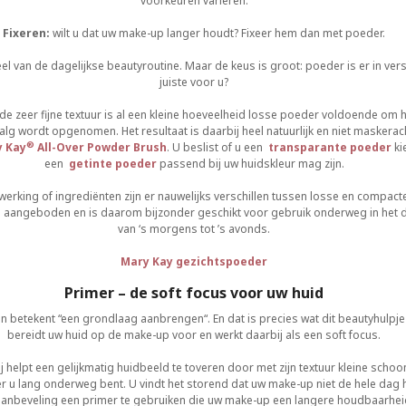
voorkeuren variëren.
Fixeren:
wilt u dat uw make-up langer houdt? Fixeer hem dan met poeder.
l van de dagelijkse beautyroutine. Maar de keus is groot: poeder is er in ver
juiste voor u?
j de zeer fijne textuur is al een kleine hoeveelheid losse poeder voldoende o
 talg wordt opgenomen. Het resultaat is daarbij heel natuurlijk en niet maskera
®
 Kay
All-Over Powder Brush
. U beslist of u een
transparante poeder
ki
een
getinte poeder
passend bij uw huidskleur mag zijn.
werking of ingrediënten zijn er nauwelijks verschillen tussen losse en compact
aangeboden en is daarom bijzonder geschikt voor gebruik onderweg in het da
van ‘s morgens tot ’s avonds.
Mary Kay gezichtspoeder
Primer – de soft focus voor uw huid
en betekent “een grondlaag aanbrengen“. En dat is precies wat dit beautyhulpje 
bereidt uw huid op de make-up voor en werkt daarbij als een soft focus.
j helpt een gelijkmatig huidbeeld te toveren door met zijn textuur kleine scho
u lang onderweg bent. U vindt het storend dat uw make-up niet de hele dag h
aanbeveling een primer te gebruiken die uw make-up een langere houdbaarheid s