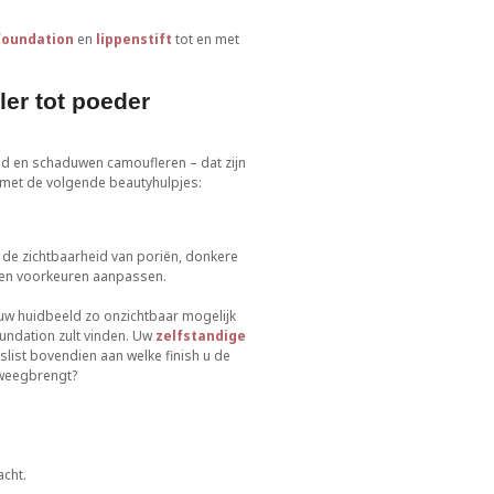
foundation
en
lippenstift
tot en met
er tot poeder
eid en schaduwen camoufleren – dat zijn
 met de volgende beautyhulpjes:
 de zichtbaarheid van poriën, donkere
 en voorkeuren aanpassen.
n uw huidbeeld zo onzichtbaar mogelijk
oundation zult vinden. Uw
zelfstandige
list bovendien aan welke finish u de
teweegbrengt?
cht.