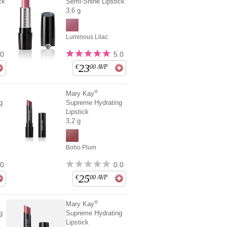
ck
Semi-Shine Lipstick
3,6 g
Luminous Lilac
.0
5.0
23
€
00
AVP
®
Mary Kay
g
Supreme Hydrating
Lipstick
3,2 g
Boho Plum
.0
0.0
25
€
00
AVP
®
Mary Kay
g
Supreme Hydrating
Lipstick