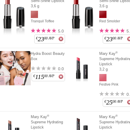
Semi-Shine Lipstick
Semi-Shine Lipsti
3,6 g
3,6 g
Tranquil Toffee
Red Smolder
5.0
5
23
23
€
00
AVP
€
00
AVP
®
Hydra Boost Beauty
Mary Kay
Box
Supreme Hydratin
Lipstick
0.0
3,2 g
115
€
00
AVP
Festive Pink
0
25
€
00
AVP
®
®
Mary Kay
Mary Kay
Supreme Hydrating
Supreme Hydratin
Lipstick
Lipstick