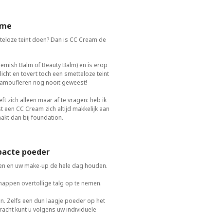
ème
tteloze teint doen? Dan is CC Cream de
lemish Balm of Beauty Balm) en is erop
cht en tovert toch een smetteloze teint
 camoufleren nog nooit geweest!
 zich alleen maar af te vragen: heb ik
 een CC Cream zich altijd makkelijk aan
akt dan bij foundation.
mpacte poeder
demen en uw make-up de hele dag houden.
ppen overtollige talg op te nemen.
n. Zelfs een dun laagje poeder op het
kkracht kunt u volgens uw individuele