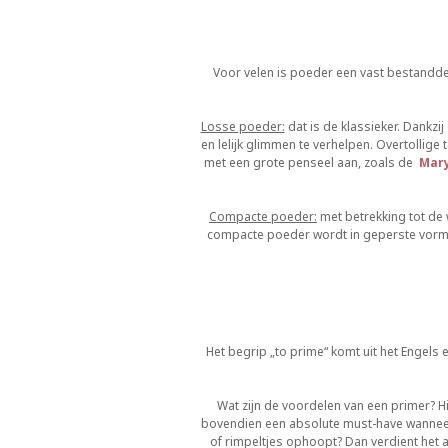
Voor velen is poeder een vast bestanddee
Losse poeder:
dat is de klassieker. Dankzi
en lelijk glimmen te verhelpen. Overtollige
met een grote penseel aan, zoals de
Mary
Compacte poeder:
met betrekking tot de 
compacte poeder wordt in geperste vorm 
Het begrip „to prime“ komt uit het Engels 
Wat zijn de voordelen van een primer? Hi
bovendien een absolute must-have wanneer 
of rimpeltjes ophoopt? Dan verdient het 