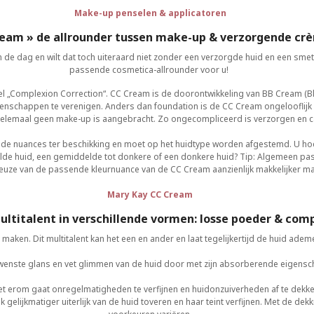
Make-up penselen & applicatoren
ream » de allrounder tussen make-up & verzorgende cr
in de dag en wilt dat toch uiteraard niet zonder een verzorgde huid en een sme
passende cosmetica-allrounder voor u!
wel „Complexion Correction“. CC Cream is de doorontwikkeling van BB Cream (B
nschappen te verenigen. Anders dan foundation is de CC Cream ongelooflijk li
f er helemaal geen make-up is aangebracht. Zo ongecompliceerd is verzorgen en
nde nuances ter beschikking en moet op het huidtype worden afgestemd. U hoeft
delde huid, een gemiddelde tot donkere of een donkere huid? Tip: Algemeen past
 keuze van de passende kleurnuance van de CC Cream aanzienlijk makkelijker ma
Mary Kay CC Cream
ultitalent in verschillende vormen: losse poeder & co
 maken. Dit multitalent kan het een en ander en laat tegelijkertijd de huid a
ste glans en vet glimmen van de huid door met zijn absorberende eigenscha
et erom gaat onregelmatigheden te verfijnen en huidonzuiverheden af te dekke
ijk gelijkmatiger uiterlijk van de huid toveren en haar teint verfijnen. Met de de