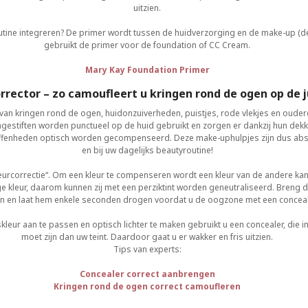
uitzien.
tine integreren? De primer wordt tussen de huidverzorging en de make-up (de
gebruikt de primer voor de foundation of CC Cream.
Mary Kay Foundation Primer
rrector – zo camoufleert u kringen rond de ogen op de 
van kringen rond de ogen, huidonzuiverheden, puistjes, rode vlekjes en oude
gestiften worden punctueel op de huid gebruikt en zorgen er dankzij hun dek
neffenheden optisch worden gecompenseerd. Deze make-uphulpjes zijn dus abs
en bij uw dagelijks beautyroutine!
eurcorrectie“. Om een kleur te compenseren wordt een kleur van de andere kant
 kleur, daarom kunnen zij met een perziktint worden geneutraliseerd. Breng 
en en laat hem enkele seconden drogen voordat u de oogzone met een conceale
ur aan te passen en optisch lichter te maken gebruikt u een concealer, die in 
moet zijn dan uw teint. Daardoor gaat u er wakker en fris uitzien.
Tips van experts:
Concealer correct aanbrengen
Kringen rond de ogen correct camoufleren