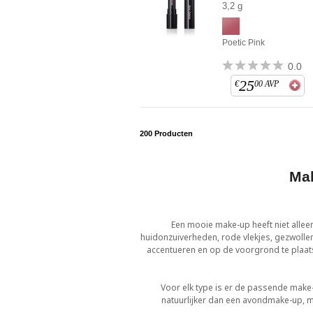
3,2 g
Poetic Pink
0.0
25
€
00
AVP
200
Producten
Mak
Een mooie make-up heeft niet allee
huidonzuiverheden, rode vlekjes, gezwolle
accentueren en op de voorgrond te plaat
Voor elk type is er de passende make-
natuurlijker dan een avondmake-up, ma