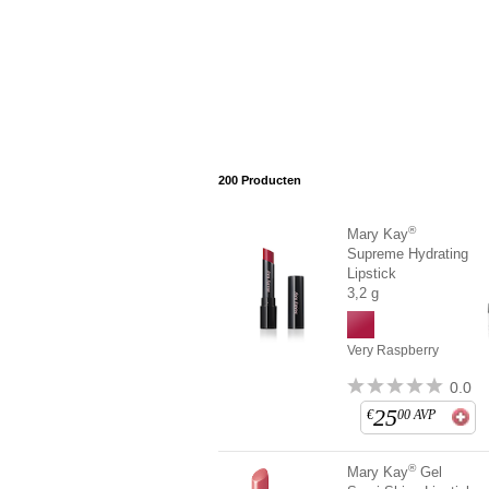
200
Producten
®
Mary Kay
Supreme Hydrating
Lipstick
3,2 g
Very Raspberry
0.0
25
€
00
AVP
®
Mary Kay
Gel