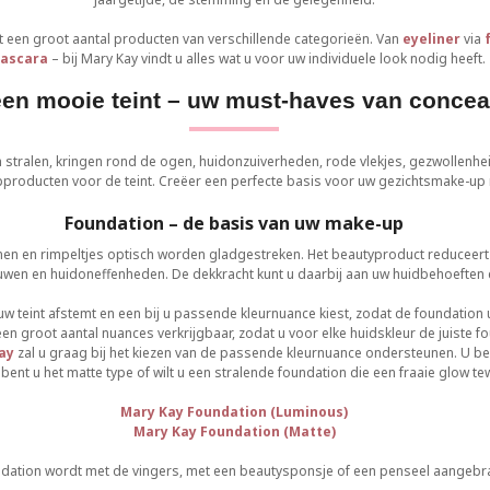
een groot aantal producten van verschillende categorieën. Van
eyeliner
via
ascara
– bij Mary Kay vindt u alles wat u voor uw individuele look nodig heeft.
en mooie teint – uw must-haves van conceal
n stralen, kringen rond de ogen, huidonzuiverheden, rode vlekjes, gezwollenh
roducten voor de teint. Creëer een perfecte basis voor uw gezichtsmake-up
Foundation – de basis van uw make-up
ijnen en rimpeltjes optisch worden gladgestreken. Het beautyproduct reduceert
uwen en huidoneffenheden. De dekkracht kunt u daarbij aan uw huidbehoeften
 uw teint afstemt en een bij u passende kleurnuance kiest, zodat de foundatio
een groot aantal nuances verkrijgbaar, zodat u voor elke huidskleur de juiste f
ay
zal u graag bij het kiezen van de passende kleurnuance ondersteunen. U bes
 bent u het matte type of wilt u een stralende foundation die een fraaie glow 
Mary Kay Foundation (Luminous)
Mary Kay Foundation (Matte)
dation wordt met de vingers, met een beautysponsje of een penseel aangebra