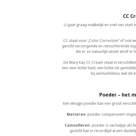
CC C
U gaat graag makkelijk en snel van start 
CC staat voor „Color Correction“ of ook 
gericht verzorgende en retoucherende eige
die er zo natuurlijk uitziet also
De Mary Kay CC Cream staat in verschille
een zeer lichte huid, een lichte tot gemid
bij uw huidskleur, wat de
Poeder – het m
Een vleugje poeder kan een groot verschil
Matteren:
poeder compenseert ongewen
Camoufleren:
poeder is uw hulpje als h
gezicht kan in recordtijd al een duidel