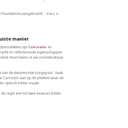
 foundation) aangebracht – d.w.z. u
juiste manier
rdomsvlekken zijn
Concealer
en
kracht en reflecterende eigenschappen
olute must-haves in uw cosmeticatasje
 van de kleurencirkel toegepast.. Vaak
de Corrector aan op de plekken waar de
r optisch lichter maakt.
de regel een tot twee nuances lichter