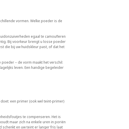
schillende vormen. Welke poeder is de
m huidonzuiverheden egaal te camoufleren
chtig. Bij voorkeur brengt u losse poeder
est die bij uw huidskleur past, of dat het
e poeder – de vorm maakt het verschil:
gelijks leven. Een handige begeleider
doet: een primer (ook wel teint-primer)
onheidsfoutjes te compenseren. Het is
oudt maar zich na enkele uren in poriën
chenkt en uw teint er langer fris laat