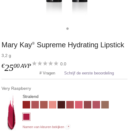
Mary Kay
Supreme Hydrating Lipstick
®
3,2 g
0.0
€
00
AVP
25
# Vragen
Schrijf de eerste beoordeling
Very Raspberry
Stralend
Namen van kleuren bekijken