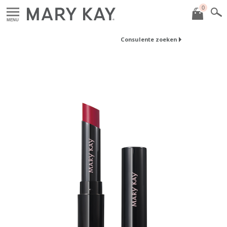
0
MENU
Consulente zoeken