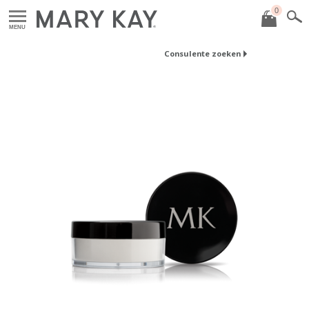
0
MENU
Consulente zoeken