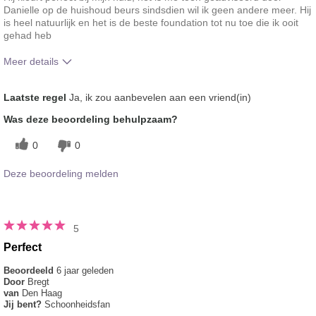
Danielle op de huishoud beurs sindsdien wil ik geen andere meer. Hij
is heel natuurlijk en het is de beste foundation tot nu toe die ik ooit
gehad heb
Meer details
Hoe vindt je de kleur van dit product?
5
Laatste regel
Ja, ik zou aanbevelen aan een vriend(in)
Hoe bevalt je het product in vergelijking
5
Was deze beoordeling behulpzaam?
met andere door je gebruikte merken
decoratieve make-up?
0
0
Deze beoordeling melden
5
Perfect
Beoordeeld
6 jaar geleden
Door
Bregt
van
Den Haag
Jij bent?
Schoonheidsfan