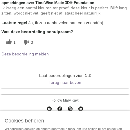
opmerkingen over TimeWise Matte 3D® Foundation
Ik kreeg een aantal kleuren ter proef, deze kleur is perfect. Blijft lang
zitten, wordt niet vet, geeft niet af, staat heel natuurlijk
Laatste regel
Ja, ik zou aanbevelen aan een vriend(in)
Was deze beoordeling behulpzaam?
1
0
Deze beoordeling melden
Laat beoordelingen zien
1-2
Terug naar boven
Follow Mary Kay:
Cookies beheren
Cookies beheren
Impressum
Contact
eCatalogus
Online Agreement
Wij gebruiken cookies en andere soortgelijke tools, om u te helpen bij het ontdekken