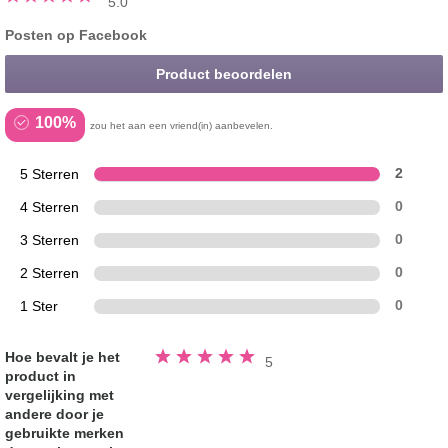
5.0
Posten op Facebook
Product beoordelen
100%
zou het aan een vriend(in) aanbevelen.
5 Sterren
2
4 Sterren
0
3 Sterren
0
2 Sterren
0
1 Ster
0
Beoordeeld
Hoe bevalt je het
5
5.0
product in
van
de
vergelijking met
5
sterren
andere door je
gebruikte merken