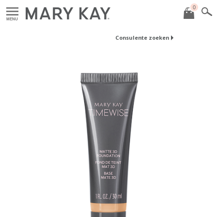
0
MENU
Consulente zoeken