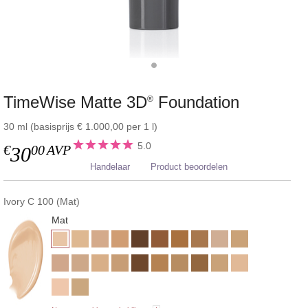
TimeWise Matte 3D
Foundation
®
30 ml (basisprijs € 1.000,00 per 1 l)
5.0
€
00
AVP
30
Handelaar
Product beoordelen
Ivory C 100 (Mat)
Mat