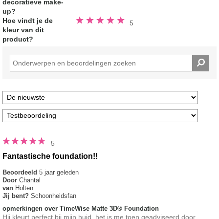
decoratieve make-
up?
Beoordeeld
Hoe vindt je de
5
5.0
kleur van dit
van
de
product?
5
sterren
5
Fantastische foundation!!
Beoordeeld
5 jaar geleden
Door
Chantal
van
Holten
Jij bent?
Schoonheidsfan
opmerkingen over TimeWise Matte 3D® Foundation
Hij kleurt perfect bij mijn huid, het is me toen geadviseerd door