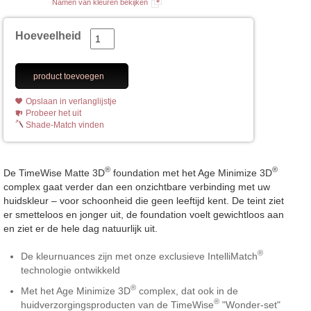
Namen van kleuren bekijken
Hoeveelheid
product toevoegen
Opslaan in verlanglijstje
Probeer het uit
Shade-Match vinden
®
®
De TimeWise Matte 3D
foundation met het Age Minimize 3D
complex gaat verder dan een onzichtbare verbinding met uw
huidskleur – voor schoonheid die geen leeftijd kent. De teint ziet
er smetteloos en jonger uit, de foundation voelt gewichtloos aan
en ziet er de hele dag natuurlijk uit.
®
De kleurnuances zijn met onze exclusieve IntelliMatch
technologie ontwikkeld
®
Met het Age Minimize 3D
complex, dat ook in de
®
huidverzorgingsproducten van de TimeWise
"Wonder-set"