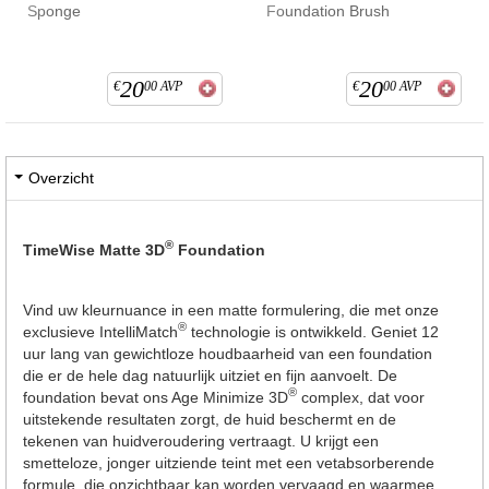
Sponge
Foundation Brush
20
20
€
00
AVP
€
00
AVP
Overzicht
®
TimeWise Matte 3D
Foundation
Vind uw kleurnuance in een matte formulering, die met onze
®
exclusieve IntelliMatch
technologie is ontwikkeld. Geniet 12
uur lang van gewichtloze houdbaarheid van een foundation
die er de hele dag natuurlijk uitziet en fijn aanvoelt. De
®
foundation bevat ons Age Minimize 3D
complex, dat voor
uitstekende resultaten zorgt, de huid beschermt en de
tekenen van huidveroudering vertraagt. U krijgt een
smetteloze, jonger uitziende teint met een vetabsorberende
formule, die onzichtbaar kan worden vervaagd en waarmee