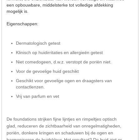
een opbouwbare, middelsterke tot volledige afdekking
mogelijk is.
Eigenschappen:
Dermatologisch getest
Klinisch op huidirritaties en allergieën getest
Niet comedogeen, d.w.z. verstopt de poriën niet.
Voor de gevoelige huid geschikt
Geschikt voor gevoelige ogen en draagsters van
contactlenzen.
Vrij van parfum en vet
De foundations strijken fijne lijntjes en rimpeltjes optisch
glad, reduceren de zichtbaarheid van onregelmatigheden,
poriën, donkere kringen en schaduwen bij de ogen en
harmoniseren de huidskleur. Het resultaat? De huid ziet er