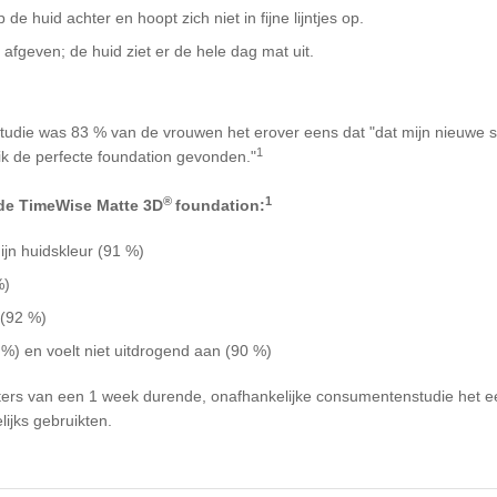
de huid achter en hoopt zich niet in fijne lijntjes op.
afgeven; de huid ziet er de hele dag mat uit.
udie was 83 % van de vrouwen het erover eens dat "dat mijn nieuwe s
1
 ik de perfecte foundation gevonden."
®
1
 de TimeWise Matte 3D
foundation:
ijn huidskleur (91 %)
%)
 (92 %)
 %) en voelt niet uitdrogend aan (90 %)
ers van een 1 week durende, onafhankelijke consumentenstudie het e
ijks gebruikten.