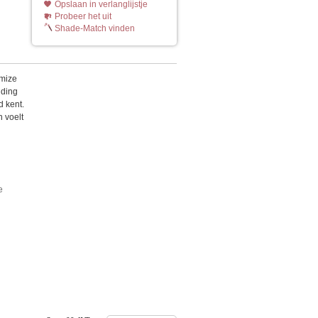
Opslaan in verlanglijstje
Probeer het uit
Shade-Match vinden
imize
nding
d kent.
n voelt
e