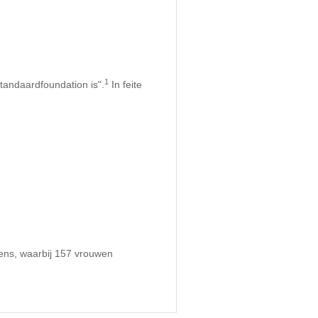
1
tandaardfoundation is".
In feite
ens, waarbij 157 vrouwen