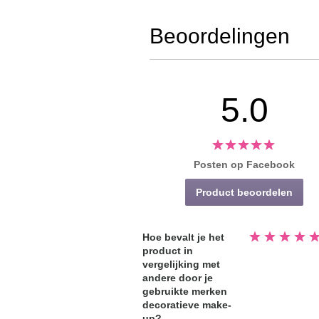
Beoordelingen
5.0
Posten op Facebook
Product beoordelen
Beoordeeld
Hoe bevalt je het
5.0
product in
van
de
vergelijking met
5
sterren
andere door je
gebruikte merken
decoratieve make-
up?