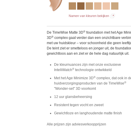
Namen van kleuren bekijken
®
De TimeWise Matte 3D
foundation met het Age Min
®
3D
complex gaat verder dan een onzichtbare verbi
met uw huidskleur – voor schoonheid die geen leeftij
De teint ziet er smetteloos en jonger uit, de foundatio
gewichtloos aan en ziet er de hele dag natuurlijk uit.
De kleurnuances zijn met onze exclusieve
®
IntelliMatch
technologie ontwikkeld
®
Met het Age Minimize 3D
complex, dat ook in d
®
huidverzorgingsproducten van de TimeWise
"Wonder-set" 3D voorkomt
12 uur glansbeheersing
Resistent tegen vocht en zweet
Gewichtloze en langhoudende matte finish
Alle prijzen zijn adviesverkoopprijzen