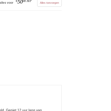
50
€
00
AVP
alles voor
Alles toevoegen
eld. Geniet 12 uur lang van