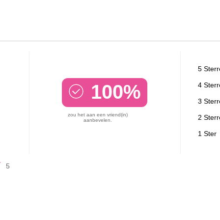
5 Ster
100%
4 Ster
3 Ster
zou het aan een vriend(in)
2 Ster
aanbevelen.
1 Ster
5