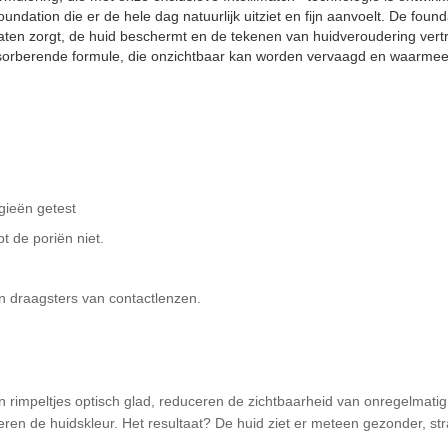
ndation die er de hele dag natuurlijk uitziet en fijn aanvoelt. De fou
aten zorgt, de huid beschermt en de tekenen van huidveroudering vertra
absorberende formule, die onzichtbaar kan worden vervaagd en waarme
rgieën getest
t de poriën niet.
n draagsters van contactlenzen.
s en rimpeltjes optisch glad, reduceren de zichtbaarheid van onregelmat
n de huidskleur. Het resultaat? De huid ziet er meteen gezonder, stra