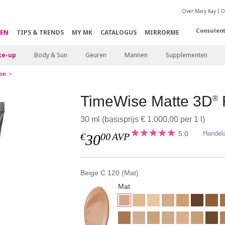
Over Mary Kay
O
Consulen
EN
TIPS & TRENDS
MY MK
CATALOGUS
MIRRORME
e-up
Body & Sun
Geuren
Mannen
Supplementen
on
TimeWise Matte 3D
®
30 ml (basisprijs € 1.000,00 per 1 l)
5.0
Handel
€
00
AVP
30
Beige C 120 (Mat)
Mat