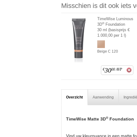
Misschien is dit ook iets 
TimeWise Luminous
®
3D
Foundation
30 ml (basisprijs €
1.000,00 per 1 l)
Beige C 120
30
€
00
AVP
Overzicht
Aanwending
Ingredi
®
TimeWise Matte 3D
Foundation
Vind uw kleurnuance in een matte for