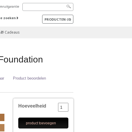
mruilgarantie
te zoeken
PRODUCTEN
(
0
)
🎁 Cadeaus
Foundation
aar
Product beoordelen
Hoeveelheid
product toevoegen