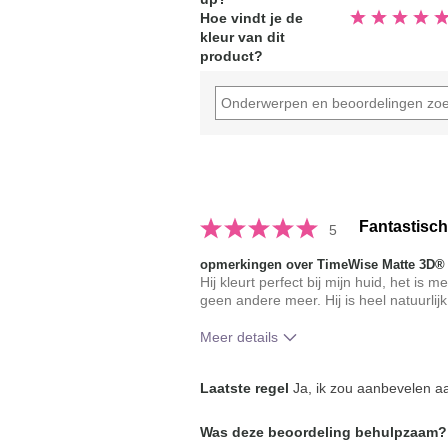
Beoordeeld
Hoe vindt je de
5.0
kleur van dit
van
de
product?
5
sterren
Fantastisch
5
opmerkingen over TimeWise Matte 3D®
Hij kleurt perfect bij mijn huid, het is
geen andere meer. Hij is heel natuurlijk
Meer details
Hoe vindt je de kleur van dit produc
Laatste regel
Ja, ik zou aanbevelen aa
Hoe bevalt je het product in vergeli
Was deze beoordeling behulpzaam?
je gebruikte merken decoratieve ma