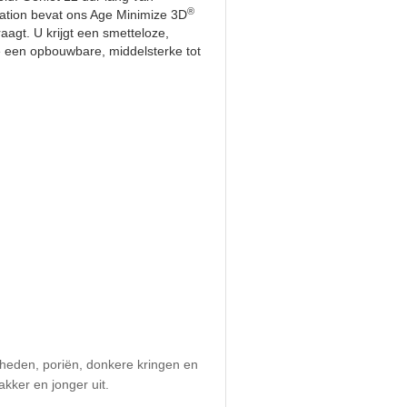
®
ndation bevat ons Age Minimize 3D
agt. U krijgt een smetteloze,
e een opbouwbare, middelsterke tot
igheden, poriën, donkere kringen en
kker en jonger uit.