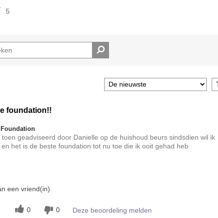
5
e foundation!!
 Foundation
 me toen geadviseerd door Danielle op de huishoud beurs sindsdien wil ik
 en het is de beste foundation tot nu toe die ik ooit gehad heb
t?
n een vriend(in)
5
jking met andere door
0
0
Deze beoordeling melden
ke-up?
5