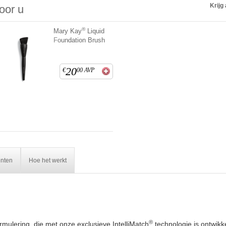
Krijg 
voor u
®
Mary Kay
Liquid
Foundation Brush
20
€
00
AVP
ënten
Hoe het werkt
®
mulering, die met onze exclusieve IntelliMatch
technologie is ontwikk