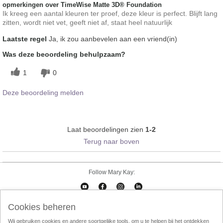
opmerkingen over TimeWise Matte 3D® Foundation
Ik kreeg een aantal kleuren ter proef, deze kleur is perfect. Blijft lang
zitten, wordt niet vet, geeft niet af, staat heel natuurlijk
Laatste regel
Ja, ik zou aanbevelen aan een vriend(in)
Was deze beoordeling behulpzaam?
1
0
Deze beoordeling melden
Laat beoordelingen zien
1-2
Terug naar boven
Follow Mary Kay:
Cookies beheren
Cookies beheren
Impressum
Contact
eCatalogus
Online Agreement
Wij gebruiken cookies en andere soortgelijke tools, om u te helpen bij het ontdekken