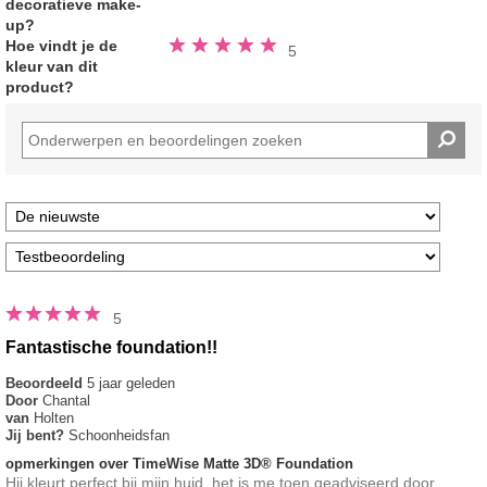
decoratieve make-
up?
Beoordeeld
Hoe vindt je de
5
5.0
kleur van dit
van
de
product?
5
sterren
5
Fantastische foundation!!
Beoordeeld
5 jaar geleden
Door
Chantal
van
Holten
Jij bent?
Schoonheidsfan
opmerkingen over TimeWise Matte 3D® Foundation
Hij kleurt perfect bij mijn huid, het is me toen geadviseerd door