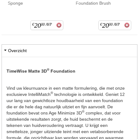
Sponge
Foundation Brush
20
20
€
00
AVP
€
00
AVP
Overzicht
®
TimeWise Matte 3D
Foundation
Vind uw kleurnuance in een matte formulering, die met onze
®
exclusieve IntelliMatch
technologie is ontwikkeld. Geniet 12
uur lang van gewichtloze houdbaarheid van een foundation
die er de hele dag natuurlijk uitziet en fijn aanvoelt. De
®
foundation bevat ons Age Minimize 3D
complex, dat voor
uitstekende resultaten zorgt, de huid beschermt en de
tekenen van huidveroudering vertraagt. U krijgt een
smetteloze, jonger uitziende teint met een vetabsorberende
formule, die onzichtbaar kan worden vervaagd en waarmee