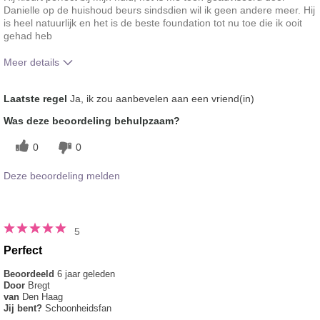
Danielle op de huishoud beurs sindsdien wil ik geen andere meer. Hij
is heel natuurlijk en het is de beste foundation tot nu toe die ik ooit
gehad heb
Meer details
Hoe vindt je de kleur van dit product?
5
Laatste regel
Ja, ik zou aanbevelen aan een vriend(in)
Hoe bevalt je het product in vergelijking
5
Was deze beoordeling behulpzaam?
met andere door je gebruikte merken
decoratieve make-up?
0
0
Deze beoordeling melden
5
Perfect
Beoordeeld
6 jaar geleden
Door
Bregt
van
Den Haag
Jij bent?
Schoonheidsfan