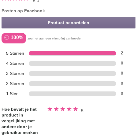
5.0
Posten op Facebook
Product beoordelen
100%
zou het aan een vriend(in) aanbevelen.
5 Sterren
2
4 Sterren
0
3 Sterren
0
2 Sterren
0
1 Ster
0
Beoordeeld
Hoe bevalt je het
5
5.0
product in
van
de
vergelijking met
5
sterren
andere door je
gebruikte merken