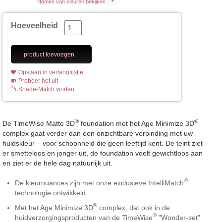
Namen van kleuren bekijken
Hoeveelheid
product toevoegen
Opslaan in verlanglijstje
Probeer het uit
Shade-Match vinden
®
®
De TimeWise Matte 3D
foundation met het Age Minimize 3D
complex gaat verder dan een onzichtbare verbinding met uw
huidskleur – voor schoonheid die geen leeftijd kent. De teint ziet
er smetteloos en jonger uit, de foundation voelt gewichtloos aan
en ziet er de hele dag natuurlijk uit.
®
De kleurnuances zijn met onze exclusieve IntelliMatch
technologie ontwikkeld
®
Met het Age Minimize 3D
complex, dat ook in de
®
huidverzorgingsproducten van de TimeWise
"Wonder-set"