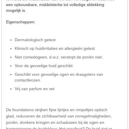
een opbouwbare, middelsterke tot volledige afdekking
mogelijk is.
Eigenschappen:
Dermatologisch getest
Klinisch op huidirritaties en allergieën getest
Niet comedogeen, d.w.z. verstopt de poriën niet.
Voor de gevoelige huid geschikt
Geschikt voor gevoelige ogen en draagsters van
contactlenzen.
Vrij van parfum en vet
De foundations strijken fijne lijntjes en rimpeltjes optisch
glad, reduceren de zichtbaarheid van onregelmatigheden,
poriën, donkere kringen en schaduwen bij de ogen en
harmoniseren de huidskleur. Het resultaat? De huid ziet er