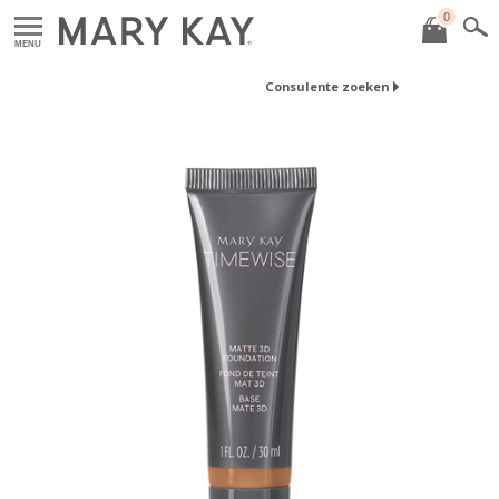
0
MENU
Consulente zoeken