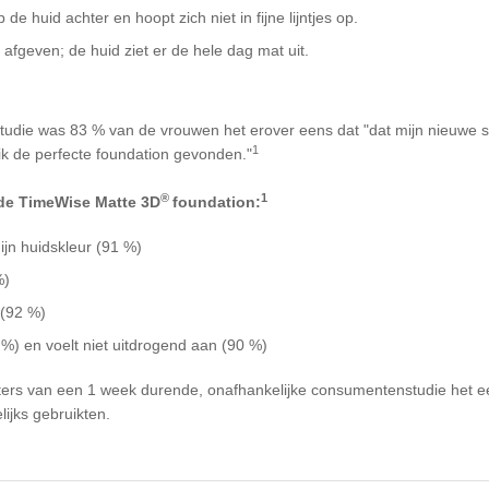
de huid achter en hoopt zich niet in fijne lijntjes op.
afgeven; de huid ziet er de hele dag mat uit.
udie was 83 % van de vrouwen het erover eens dat "dat mijn nieuwe s
1
 ik de perfecte foundation gevonden."
®
1
 de TimeWise Matte 3D
foundation:
ijn huidskleur (91 %)
%)
 (92 %)
 %) en voelt niet uitdrogend aan (90 %)
ers van een 1 week durende, onafhankelijke consumentenstudie het e
ijks gebruikten.