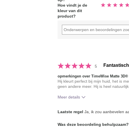
Beoordeeld
Hoe vindt je de
5.0
kleur van dit
van
de
product?
5
sterren
Fantastisch
5
opmerkingen over TimeWise Matte 3D®
Hij kleurt perfect bij mijn huid, het is
geen andere meer. Hij is heel natuurlijk
Meer details
Hoe vindt je de kleur van dit produc
Laatste regel
Ja, ik zou aanbevelen aa
Hoe bevalt je het product in vergeli
Was deze beoordeling behulpzaam?
je gebruikte merken decoratieve ma