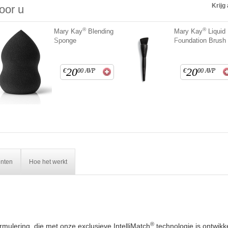
Krijg 
voor u
®
®
Mary Kay
Blending
Mary Kay
Liquid
Sponge
Foundation Brush
20
20
€
00
AVP
€
00
AVP
ënten
Hoe het werkt
®
mulering, die met onze exclusieve IntelliMatch
technologie is ontwikk