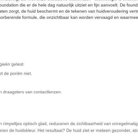
ndation die er de hele dag natuurlijk uitziet en fijn aanvoelt. De fou
aten zorgt, de huid beschermt en de tekenen van huidveroudering vertra
absorberende formule, die onzichtbaar kan worden vervaagd en waarme
rgieën getest
t de poriën niet.
n draagsters van contactlenzen.
s en rimpeltjes optisch glad, reduceren de zichtbaarheid van onregelmat
n de huidskleur. Het resultaat? De huid ziet er meteen gezonder, stra