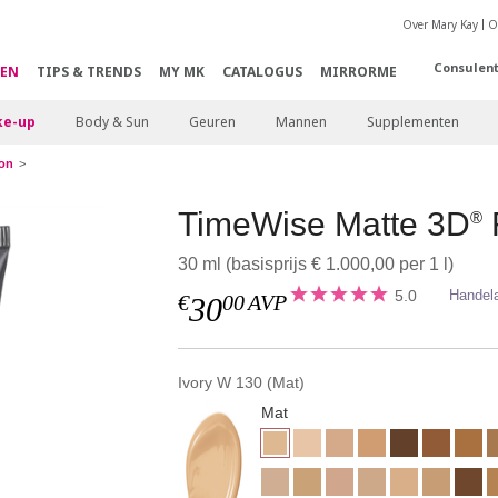
Over Mary Kay
O
Consulen
EN
TIPS & TRENDS
MY MK
CATALOGUS
MIRRORME
e-up
Body & Sun
Geuren
Mannen
Supplementen
on
TimeWise Matte 3D
®
30 ml (basisprijs € 1.000,00 per 1 l)
5.0
Handel
€
00
AVP
30
Ivory W 130 (Mat)
Mat