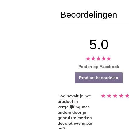
Beoordelingen
5.0
Posten op Facebook
Product beoordelen
Beoordeeld
Hoe bevalt je het
5.0
product in
van
de
vergelijking met
5
sterren
andere door je
gebruikte merken
decoratieve make-
up?