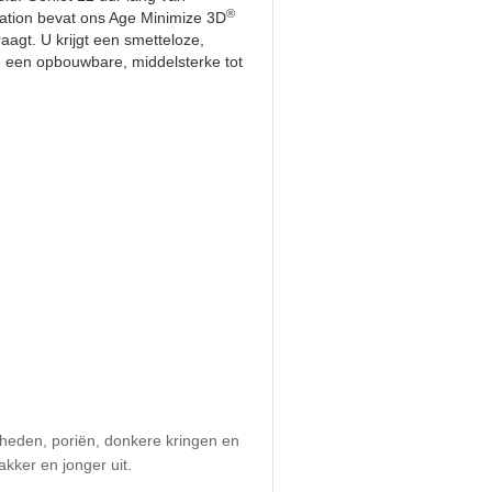
®
ndation bevat ons Age Minimize 3D
agt. U krijgt een smetteloze,
e een opbouwbare, middelsterke tot
igheden, poriën, donkere kringen en
kker en jonger uit.