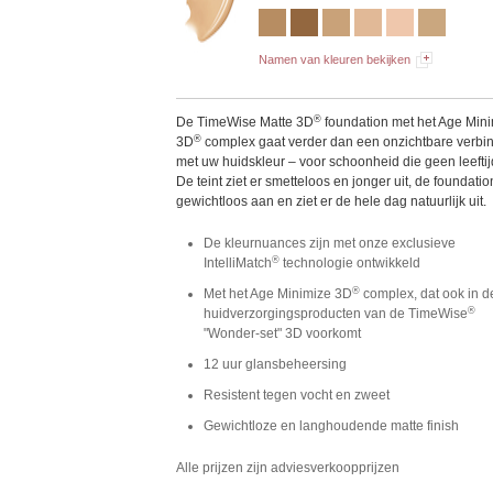
Namen van kleuren bekijken
®
De TimeWise Matte 3D
foundation met het Age Min
®
3D
complex gaat verder dan een onzichtbare verbi
met uw huidskleur – voor schoonheid die geen leeftij
De teint ziet er smetteloos en jonger uit, de foundatio
gewichtloos aan en ziet er de hele dag natuurlijk uit.
De kleurnuances zijn met onze exclusieve
®
IntelliMatch
technologie ontwikkeld
®
Met het Age Minimize 3D
complex, dat ook in d
®
huidverzorgingsproducten van de TimeWise
"Wonder-set" 3D voorkomt
12 uur glansbeheersing
Resistent tegen vocht en zweet
Gewichtloze en langhoudende matte finish
Alle prijzen zijn adviesverkoopprijzen