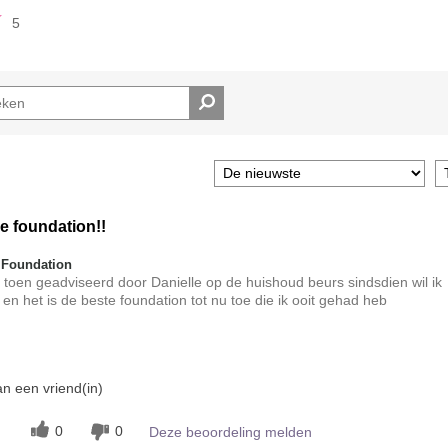
5
e foundation!!
 Foundation
 me toen geadviseerd door Danielle op de huishoud beurs sindsdien wil ik
 en het is de beste foundation tot nu toe die ik ooit gehad heb
t?
n een vriend(in)
5
jking met andere door
0
0
Deze beoordeling melden
ke-up?
5