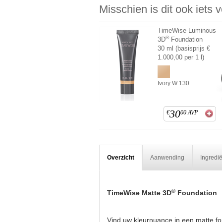
Misschien is dit ook iets 
TimeWise Luminous
®
3D
Foundation
30 ml (basisprijs €
1.000,00 per 1 l)
Ivory W 130
30
€
00
AVP
Overzicht
Aanwending
Ingredi
®
TimeWise Matte 3D
Foundation
Vind uw kleurnuance in een matte for