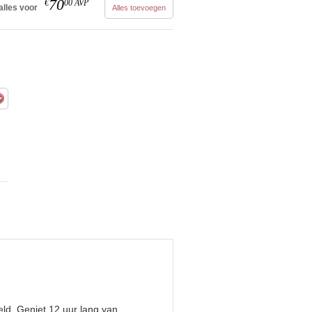
70
€
00
AVP
alles voor
Alles toevoegen
eld. Geniet 12 uur lang van