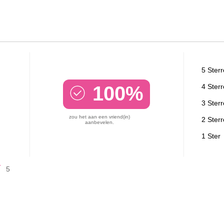
5 Ster
100%
4 Ster
3 Ster
zou het aan een vriend(in)
2 Ster
aanbevelen.
1 Ster
5