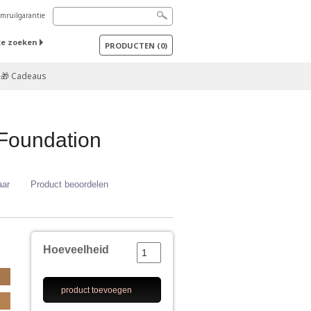
mruilgarantie
te zoeken
PRODUCTEN
(
0
)
🎁 Cadeaus
Foundation
aar
Product beoordelen
Hoeveelheid
product toevoegen