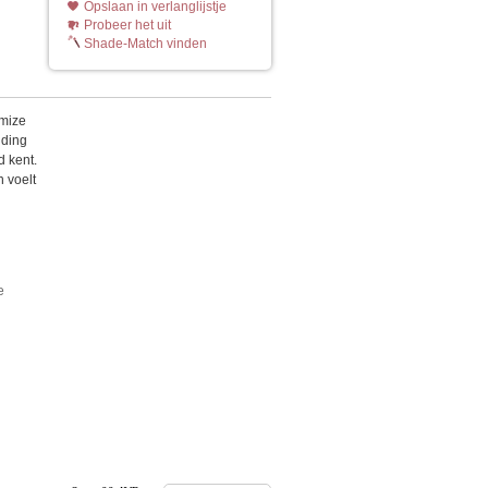
Opslaan in verlanglijstje
Probeer het uit
Shade-Match vinden
imize
nding
d kent.
n voelt
e