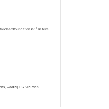
1
tandaardfoundation is".
In feite
ens, waarbij 157 vrouwen