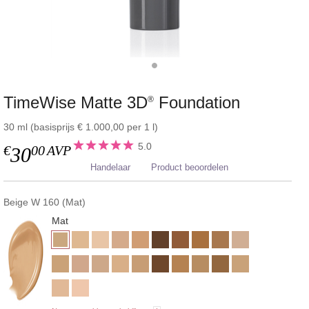
TimeWise Matte 3D
Foundation
®
30 ml (basisprijs € 1.000,00 per 1 l)
5.0
€
00
AVP
30
Handelaar
Product beoordelen
Beige W 160 (Mat)
Mat