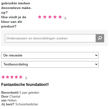
gebruikte merken
decoratieve make-
up?
Beoordeeld
Hoe vindt je de
5
5.0
kleur van dit
van
de
product?
5
sterren
5
Fantastische foundation!!
Beoordeeld
5 jaar geleden
Door
Chantal
van
Holten
Jij bent?
Schoonheidsfan