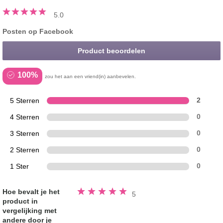
5.0
Posten op Facebook
Product beoordelen
100%
zou het aan een vriend(in) aanbevelen.
5 Sterren
2
4 Sterren
0
3 Sterren
0
2 Sterren
0
1 Ster
0
Beoordeeld
Hoe bevalt je het
5
5.0
product in
van
de
vergelijking met
5
sterren
andere door je