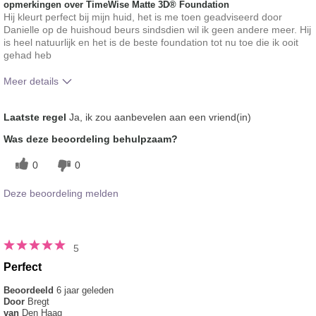
opmerkingen over TimeWise Matte 3D® Foundation
Hij kleurt perfect bij mijn huid, het is me toen geadviseerd door
Danielle op de huishoud beurs sindsdien wil ik geen andere meer. Hij
is heel natuurlijk en het is de beste foundation tot nu toe die ik ooit
gehad heb
Meer details
Hoe vindt je de kleur van dit product?
5
Laatste regel
Ja, ik zou aanbevelen aan een vriend(in)
Hoe bevalt je het product in vergelijking
5
Was deze beoordeling behulpzaam?
met andere door je gebruikte merken
decoratieve make-up?
0
0
Deze beoordeling melden
5
Perfect
Beoordeeld
6 jaar geleden
Door
Bregt
van
Den Haag