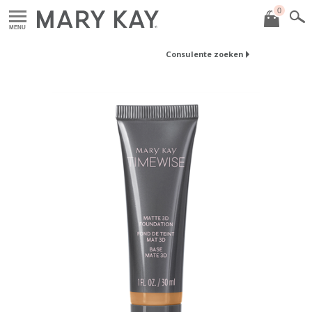
0
MENU
Consulente zoeken