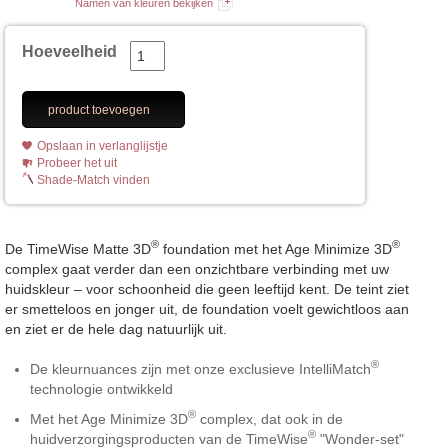
Namen van kleuren bekijken
Hoeveelheid
product toevoegen
Opslaan in verlanglijstje
Probeer het uit
Shade-Match vinden
®
®
De TimeWise Matte 3D
foundation met het Age Minimize 3D
complex gaat verder dan een onzichtbare verbinding met uw
huidskleur – voor schoonheid die geen leeftijd kent. De teint ziet
er smetteloos en jonger uit, de foundation voelt gewichtloos aan
en ziet er de hele dag natuurlijk uit.
®
De kleurnuances zijn met onze exclusieve IntelliMatch
technologie ontwikkeld
®
Met het Age Minimize 3D
complex, dat ook in de
®
huidverzorgingsproducten van de TimeWise
"Wonder-set"