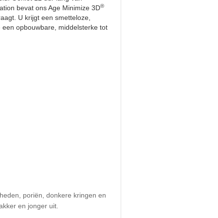
®
ndation bevat ons Age Minimize 3D
agt. U krijgt een smetteloze,
e een opbouwbare, middelsterke tot
igheden, poriën, donkere kringen en
kker en jonger uit.