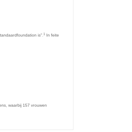
1
tandaardfoundation is".
In feite
ens, waarbij 157 vrouwen