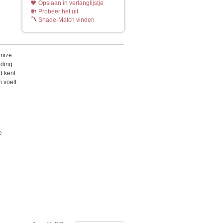
Opslaan in verlanglijstje
Probeer het uit
Shade-Match vinden
imize
nding
d kent.
n voelt
e