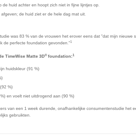
de huid achter en hoopt zich niet in fijne lijntjes op.
afgeven; de huid ziet er de hele dag mat uit.
udie was 83 % van de vrouwen het erover eens dat "dat mijn nieuwe s
1
 ik de perfecte foundation gevonden."
®
1
 de TimeWise Matte 3D
foundation:
ijn huidskleur (91 %)
%)
 (92 %)
 %) en voelt niet uitdrogend aan (90 %)
ers van een 1 week durende, onafhankelijke consumentenstudie het e
ijks gebruikten.