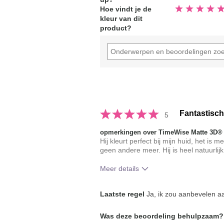
Beoordeeld
Hoe vindt je de
5.0
kleur van dit
van
de
product?
5
sterren
Fantastisch
5
opmerkingen over TimeWise Matte 3D®
Hij kleurt perfect bij mijn huid, het is
geen andere meer. Hij is heel natuurlijk
Meer details
Hoe vindt je de kleur van dit produc
Laatste regel
Ja, ik zou aanbevelen aa
Hoe bevalt je het product in vergeli
Was deze beoordeling behulpzaam?
je gebruikte merken decoratieve ma