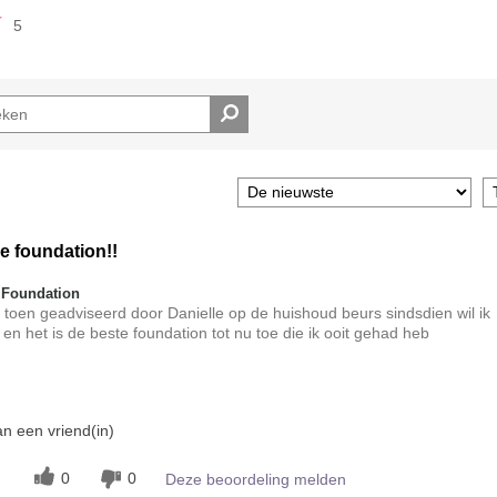
5
e foundation!!
 Foundation
 me toen geadviseerd door Danielle op de huishoud beurs sindsdien wil ik
 en het is de beste foundation tot nu toe die ik ooit gehad heb
t?
n een vriend(in)
5
jking met andere door
0
0
Deze beoordeling melden
ke-up?
5