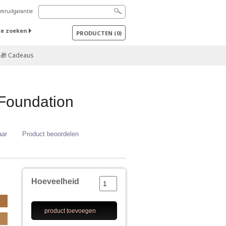
mruilgarantie
te zoeken
PRODUCTEN
(
0
)
🎁 Cadeaus
Foundation
aar
Product beoordelen
Hoeveelheid
product toevoegen