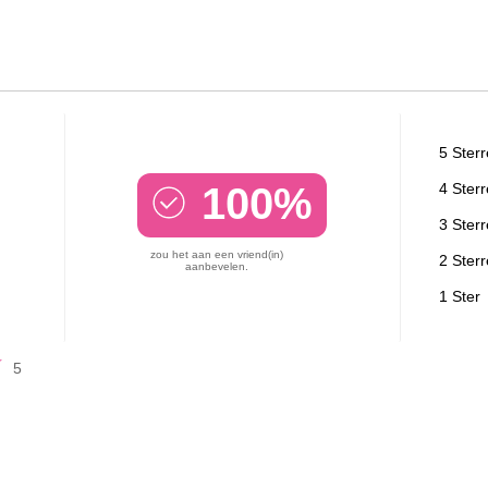
5 Ster
100%
4 Ster
3 Ster
zou het aan een vriend(in)
2 Ster
aanbevelen.
1 Ster
5