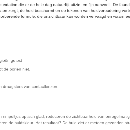
ndation die er de hele dag natuurlijk uitziet en fijn aanvoelt. De fou
aten zorgt, de huid beschermt en de tekenen van huidveroudering vertra
absorberende formule, die onzichtbaar kan worden vervaagd en waarme
rgieën getest
t de poriën niet.
n draagsters van contactlenzen.
s en rimpeltjes optisch glad, reduceren de zichtbaarheid van onregelmat
n de huidskleur. Het resultaat? De huid ziet er meteen gezonder, stra