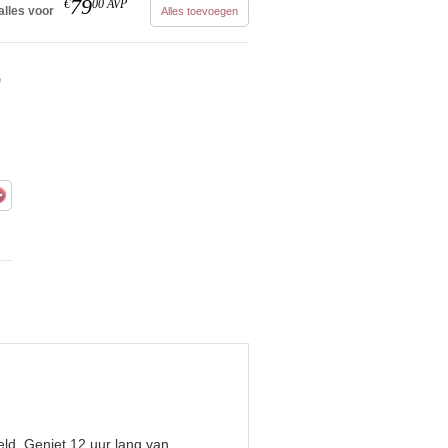
79
€
00
AVP
alles voor
Alles toevoegen
e
eld. Geniet 12 uur lang van