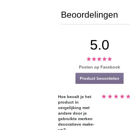
Beoordelingen
5.0
Posten op Facebook
Product beoordelen
Beoordeeld
Hoe bevalt je het
5.0
product in
van
de
vergelijking met
5
sterren
andere door je
gebruikte merken
decoratieve make-
up?