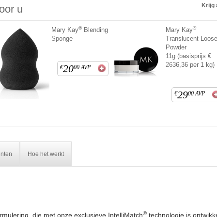
Krijg 
voor u
®
®
Mary Kay
Blending
Mary Kay
Sponge
Translucent Loos
Powder
11g (basisprijs €
2636,36 per 1 kg)
20
€
00
AVP
29
€
00
AVP
ënten
Hoe het werkt
®
mulering, die met onze exclusieve IntelliMatch
technologie is ontwikk