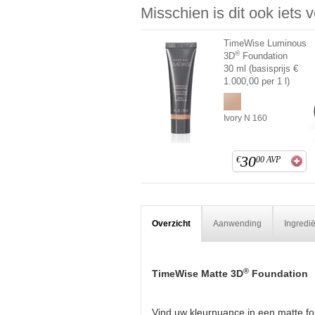
Misschien is dit ook iets 
TimeWise Luminous
®
3D
Foundation
30 ml (basisprijs €
1.000,00 per 1 l)
Ivory N 160
30
€
00
AVP
Overzicht
Aanwending
Ingredi
®
TimeWise Matte 3D
Foundation
Vind uw kleurnuance in een matte for