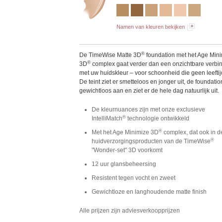
Namen van kleuren bekijken
®
De TimeWise Matte 3D
foundation met het Age Min
®
3D
complex gaat verder dan een onzichtbare verbi
met uw huidskleur – voor schoonheid die geen leeftij
De teint ziet er smetteloos en jonger uit, de foundatio
gewichtloos aan en ziet er de hele dag natuurlijk uit.
De kleurnuances zijn met onze exclusieve
®
IntelliMatch
technologie ontwikkeld
®
Met het Age Minimize 3D
complex, dat ook in d
®
huidverzorgingsproducten van de TimeWise
"Wonder-set" 3D voorkomt
12 uur glansbeheersing
Resistent tegen vocht en zweet
Gewichtloze en langhoudende matte finish
Alle prijzen zijn adviesverkoopprijzen