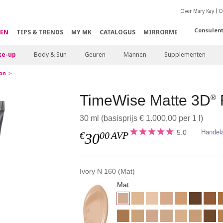
Over Mary Kay
O
Consulen
EN
TIPS & TRENDS
MY MK
CATALOGUS
MIRRORME
e-up
Body & Sun
Geuren
Mannen
Supplementen
on
TimeWise Matte 3D
®
30 ml (basisprijs € 1.000,00 per 1 l)
5.0
Handel
€
00
AVP
30
Ivory N 160 (Mat)
Mat