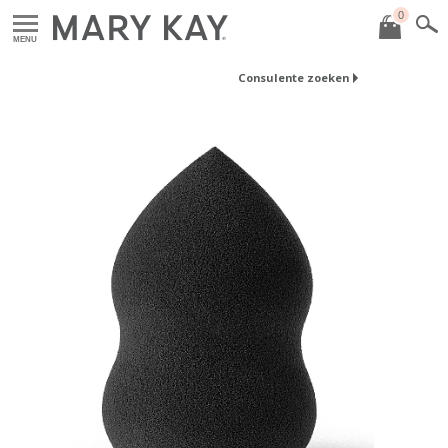
0
MENU
Consulente zoeken