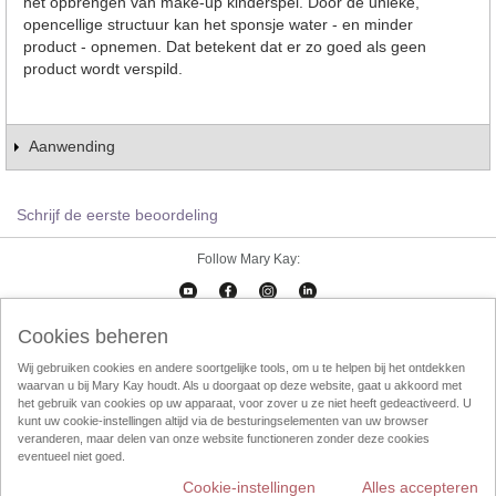
het opbrengen van make-up kinderspel. Door de unieke,
opencellige structuur kan het sponsje water - en minder
product - opnemen. Dat betekent dat er zo goed als geen
product wordt verspild.
Aanwending
Schrijf de eerste beoordeling
Follow Mary Kay:
Cookies beheren
Cookies beheren
Impressum
Contact
eCatalogus
Online Agreement
Wij gebruiken cookies en andere soortgelijke tools, om u te helpen bij het ontdekken
waarvan u bij Mary Kay houdt. Als u doorgaat op deze website, gaat u akkoord met
Gebruikersvorwaarden
Privacy Policy
Direktverkoop etische codec
het gebruik van cookies op uw apparaat, voor zover u ze niet heeft gedeactiveerd. U
kunt uw cookie-instellingen altijd via de besturingselementen van uw browser
Weggooien
InTouch
Consultant Locator
veranderen, maar delen van onze website functioneren zonder deze cookies
eventueel niet goed.
Cookie-instellingen
Alles accepteren
Mary Kay wereldwijd