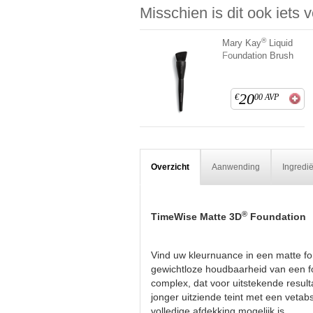
Misschien is dit ook iets 
®
Mary Kay
Liquid
Foundation Brush
20
€
00
AVP
Overzicht
Aanwending
Ingredi
®
TimeWise Matte 3D
Foundation
Vind uw kleurnuance in een matte for
gewichtloze houdbaarheid van een fou
complex, dat voor uitstekende result
jonger uitziende teint met een vet
volledige afdekking mogelijk is.