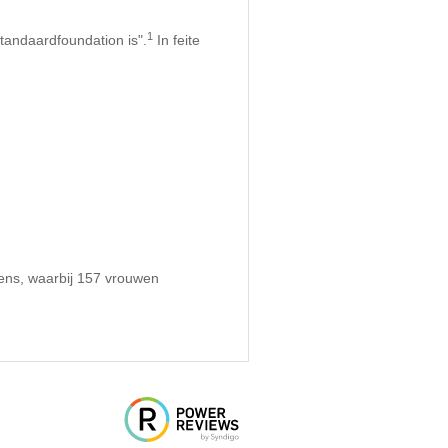
1
tandaardfoundation is".
In feite
ens, waarbij 157 vrouwen