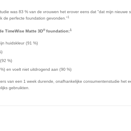
udie was 83 % van de vrouwen het erover eens dat "dat mijn nieuwe s
1
 ik de perfecte foundation gevonden."
®
1
 de TimeWise Matte 3D
foundation:
ijn huidskleur (91 %)
%)
 (92 %)
 %) en voelt niet uitdrogend aan (90 %)
ers van een 1 week durende, onafhankelijke consumentenstudie het e
ijks gebruikten.