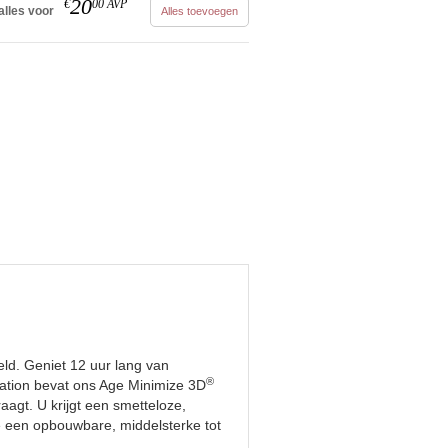
20
€
00
AVP
alles voor
Alles toevoegen
eld. Geniet 12 uur lang van
®
ndation bevat ons Age Minimize 3D
agt. U krijgt een smetteloze,
e een opbouwbare, middelsterke tot