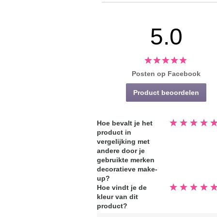
5.0
Posten op Facebook
Product beoordelen
Beoordeeld
Hoe bevalt je het
5.0
product in
van
de
vergelijking met
5
sterren
andere door je
gebruikte merken
decoratieve make-
up?
Beoordeeld
Hoe vindt je de
5.0
kleur van dit
van
de
product?
5
sterren