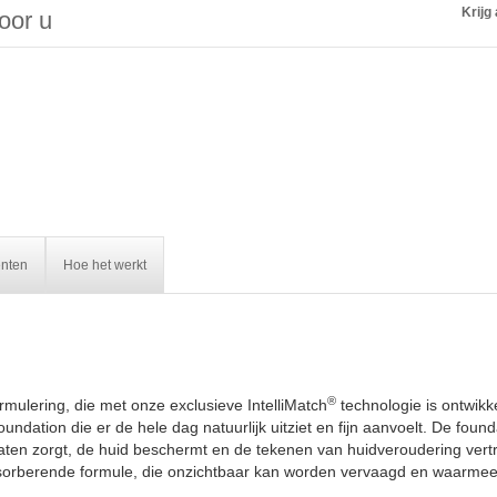
Krijg 
voor u
ënten
Hoe het werkt
®
mulering, die met onze exclusieve IntelliMatch
technologie is ontwikk
ndation die er de hele dag natuurlijk uitziet en fijn aanvoelt. De fou
aten zorgt, de huid beschermt en de tekenen van huidveroudering vertra
absorberende formule, die onzichtbaar kan worden vervaagd en waarme