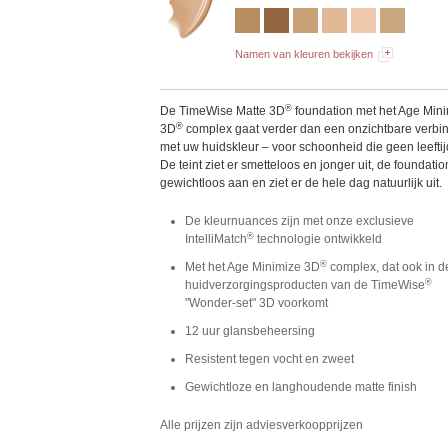
Namen van kleuren bekijken
®
De TimeWise Matte 3D
foundation met het Age Min
®
3D
complex gaat verder dan een onzichtbare verbi
met uw huidskleur – voor schoonheid die geen leeftij
De teint ziet er smetteloos en jonger uit, de foundatio
gewichtloos aan en ziet er de hele dag natuurlijk uit.
De kleurnuances zijn met onze exclusieve
®
IntelliMatch
technologie ontwikkeld
®
Met het Age Minimize 3D
complex, dat ook in d
®
huidverzorgingsproducten van de TimeWise
"Wonder-set" 3D voorkomt
12 uur glansbeheersing
Resistent tegen vocht en zweet
Gewichtloze en langhoudende matte finish
Alle prijzen zijn adviesverkoopprijzen