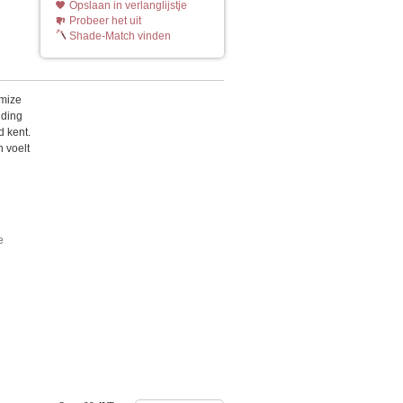
Opslaan in verlanglijstje
Probeer het uit
Shade-Match vinden
imize
nding
d kent.
n voelt
e