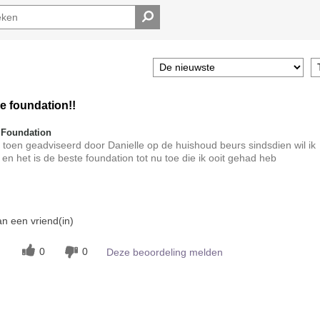
e foundation!!
 Foundation
 me toen geadviseerd door Danielle op de huishoud beurs sindsdien wil ik
 en het is de beste foundation tot nu toe die ik ooit gehad heb
t?
n een vriend(in)
5
jking met andere door
0
0
Deze beoordeling melden
ke-up?
5