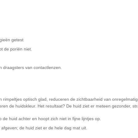
rgieën getest
t de poriën niet.
n draagsters van contactlenzen.
s en rimpeltjes optisch glad, reduceren de zichtbaarheid van onregelmat
n de huidskleur. Het resultaat? De huid ziet er meteen gezonder, stra
de huid achter en hoopt zich niet in fijne lijntjes op.
afgeven; de huid ziet er de hele dag mat uit.