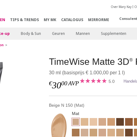
Over Mary Kay
O
Consulen
EN
TIPS & TRENDS
MY MK
CATALOGUS
MIRRORME
e-up
Body & Sun
Geuren
Mannen
Supplementen
on
TimeWise Matte 3D
®
30 ml (basisprijs € 1.000,00 per 1 l)
5.0
Handel
€
00
AVP
30
Beige N 150 (Mat)
Mat