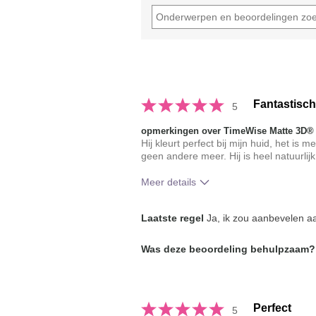
Fantastisch
5
opmerkingen over TimeWise Matte 3D®
Hij kleurt perfect bij mijn huid, het is
geen andere meer. Hij is heel natuurlijk
Meer details
Hoe vindt je de kleur van dit produc
Laatste regel
Ja, ik zou aanbevelen aa
Hoe bevalt je het product in vergeli
Was deze beoordeling behulpzaam?
je gebruikte merken decoratieve ma
Perfect
5