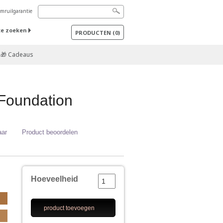
mruilgarantie
te zoeken
PRODUCTEN
(
0
)
🎁 Cadeaus
Foundation
aar
Product beoordelen
Hoeveelheid
product toevoegen