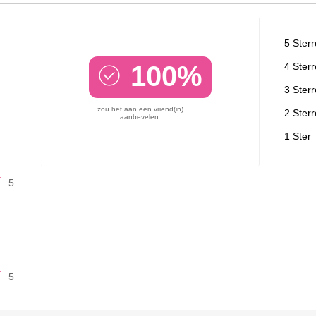
5 Ster
100%
4 Ster
3 Ster
zou het aan een vriend(in)
2 Ster
aanbevelen.
1 Ster
5
5