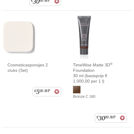
30
€
00
AVP
®
Cosmeticasponsjes 2
TimeWise Matte 3D
stuks (Set)
Foundation
30 ml (basisprijs €
1.000,00 per 1 l)
5
€
00
AVP
Bronze C 180
30
€
00
AVP