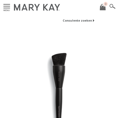
0
MENU
Consulente zoeken