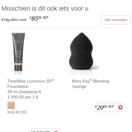
Misschien is dit ook iets voor u
85
€
00
AVP
Krijg alles voor
Alles toevoegen
®
®
TimeWise Luminous 3D
Mary Kay
Blending
Foundation
Sponge
30 ml (basisprijs €
1.000,00 per 1 l)
20
€
00
AVP
Ivory W 130