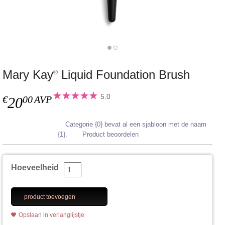
Mary Kay
Liquid Foundation Brush
®
5.0
€
00
AVP
20
Categorie {0} bevat al een sjabloon met de naam
{1}.
Product beoordelen
Hoeveelheid
product toevoegen
Opslaan in verlanglijstje