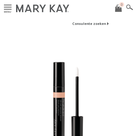
0
MENU
Consulente zoeken