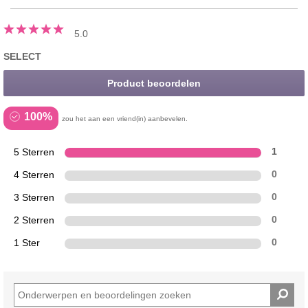
5.0
SELECT
Product beoordelen
100%
zou het aan een vriend(in) aanbevelen.
5 Sterren
1
4 Sterren
0
3 Sterren
0
2 Sterren
0
1 Ster
0