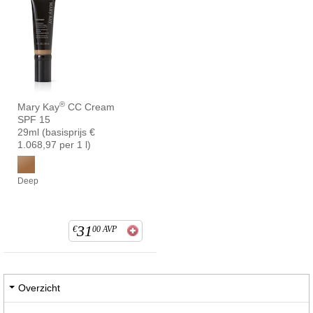
®
Mary Kay
CC Cream
SPF 15
29ml (basisprijs €
1.068,97 per 1 l)
Deep
31
€
00
AVP
Overzicht