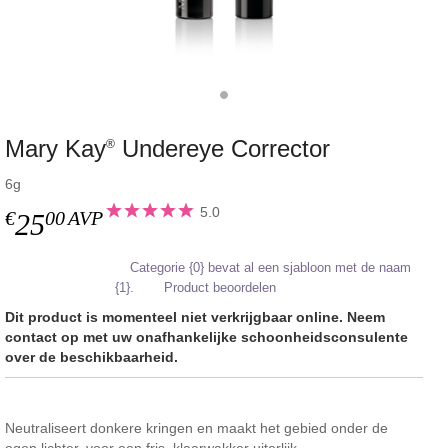
Mary Kay
Undereye Corrector
®
6g
5.0
€
00
AVP
25
Categorie {0} bevat al een sjabloon met de naam
{1}.
Product beoordelen
Dit product is momenteel niet verkrijgbaar online. Neem
contact op met uw onafhankelijke schoonheidsconsulente
over de beschikbaarheid.
Neutraliseert donkere kringen en maakt het gebied onder de
ogen lichter, voor een fris, klaarwakker uiterlijk.