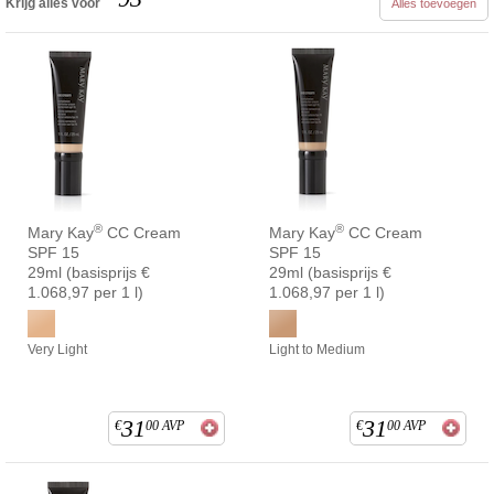
Krijg alles voor
Alles toevoegen
®
®
Mary Kay
CC Cream
Mary Kay
CC Cream
SPF 15
SPF 15
29ml (basisprijs €
29ml (basisprijs €
1.068,97 per 1 l)
1.068,97 per 1 l)
Very Light
Light to Medium
31
31
€
00
AVP
€
00
AVP