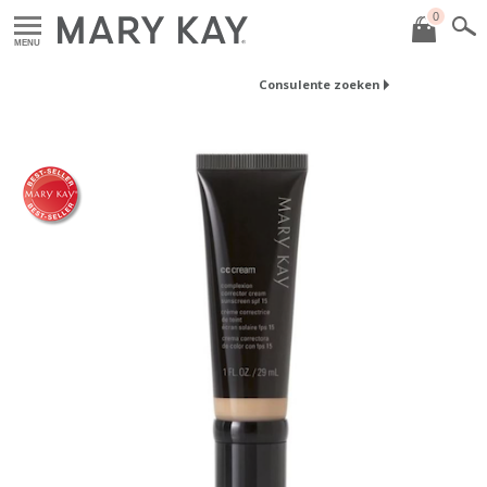
0
MENU
Consulente zoeken