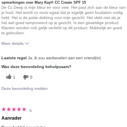
opmerkingen over Mary Kay® CC Cream SPF 15
De Cc Deep is mijn kleur en voor vele. Het past zich aan de kleur van
je huid. Het wordt zo mooi egaal dat je eigelijk geen foudation nodig
hebt. Het is de juiste dekking voor mijn gezicht. Het vlekt niet als je
het wel goed tamponeerd op je gezicht. Is een geweldige product.
Klanten worden ook gelijk verliefd op dit product. Makkelijk en goed
te gebruiken.
Meer details
Hoe vindt je de kleur van dit product?
5
Laatste regel
Ja, ik zou aanbevelen aan een vriend(in)
Hoe bevalt je het product in vergelijking
5
Was deze beoordeling behulpzaam?
met andere door je gebruikte merken
decoratieve make-up?
1
0
Deze beoordeling melden
5
Aanrader