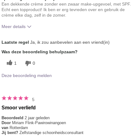
Een dekkende crème zonder een zwaar make-upgevoel, met SPF.
Echt een topproduct! Ik ben er erg tevreden over en gebruik de
crème elke dag, zelf in de zomer.
Meer details
Hoe vindt je de kleur van dit product?
5
Laatste regel
Ja, ik zou aanbevelen aan een vriend(in)
Hoe bevalt je het product in vergelijking
5
Was deze beoordeling behulpzaam?
met andere door je gebruikte merken
decoratieve make-up?
1
0
Deze beoordeling melden
5
Smoor verliefd
Beoordeeld
2 jaar geleden
Door
Miriam Flink-Pawirowinangoen
van
Rotterdam
Jij bent?
Zelfstandige schoonheidsconsultant