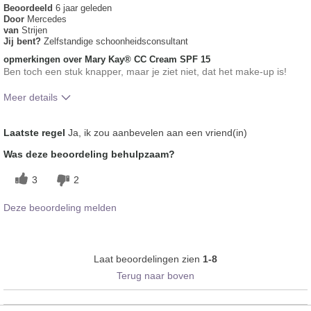
Beoordeeld
6 jaar geleden
Door
Mercedes
van
Strijen
Jij bent?
Zelfstandige schoonheidsconsultant
opmerkingen over Mary Kay® CC Cream SPF 15
Ben toch een stuk knapper, maar je ziet niet, dat het make-up is!
Meer details
Hoe vindt je de kleur van dit product?
5
Laatste regel
Ja, ik zou aanbevelen aan een vriend(in)
Hoe bevalt je het product in vergelijking
5
Was deze beoordeling behulpzaam?
met andere door je gebruikte merken
decoratieve make-up?
3
2
Deze beoordeling melden
Laat beoordelingen zien
1-8
Terug naar boven