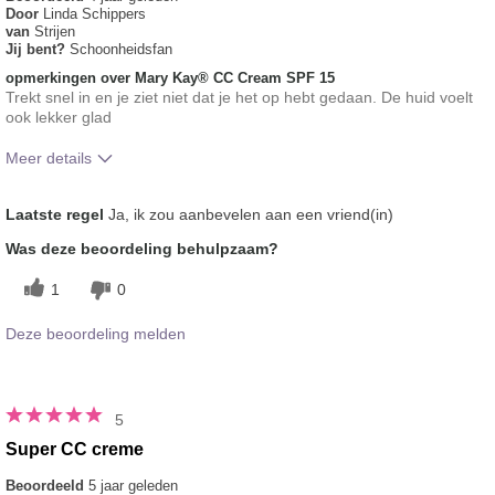
Door
Linda Schippers
van
Strijen
Jij bent?
Schoonheidsfan
opmerkingen over Mary Kay® CC Cream SPF 15
Trekt snel in en je ziet niet dat je het op hebt gedaan. De huid voelt
ook lekker glad
Meer details
Hoe vindt je de kleur van dit product?
5
Laatste regel
Ja, ik zou aanbevelen aan een vriend(in)
Hoe bevalt je het product in vergelijking
5
Was deze beoordeling behulpzaam?
met andere door je gebruikte merken
decoratieve make-up?
1
0
Deze beoordeling melden
5
Super CC creme
Beoordeeld
5 jaar geleden