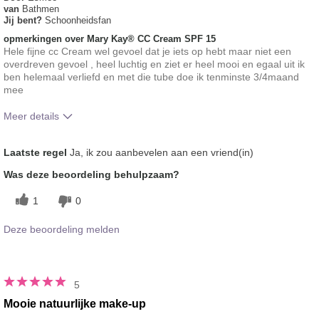
van
Bathmen
Jij bent?
Schoonheidsfan
opmerkingen over Mary Kay® CC Cream SPF 15
Hele fijne cc Cream wel gevoel dat je iets op hebt maar niet een
overdreven gevoel , heel luchtig en ziet er heel mooi en egaal uit ik
ben helemaal verliefd en met die tube doe ik tenminste 3/4maand
mee
Meer details
Hoe vindt je de kleur van dit product?
5
Laatste regel
Ja, ik zou aanbevelen aan een vriend(in)
Hoe bevalt je het product in vergelijking
5
Was deze beoordeling behulpzaam?
met andere door je gebruikte merken
decoratieve make-up?
1
0
Deze beoordeling melden
5
Mooie natuurlijke make-up