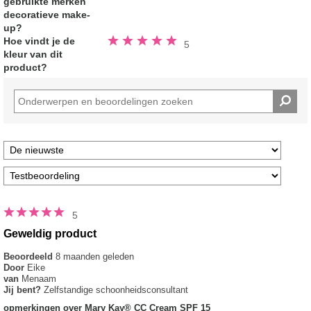
gebruikte merken
decoratieve make-
up?
Beoordeeld
Hoe vindt je de
5
5.0
kleur van dit
van
de
product?
5
sterren
5
Geweldig product
Beoordeeld
8 maanden geleden
Door
Eike
van
Menaam
Jij bent?
Zelfstandige schoonheidsconsultant
opmerkingen over Mary Kay® CC Cream SPF 15