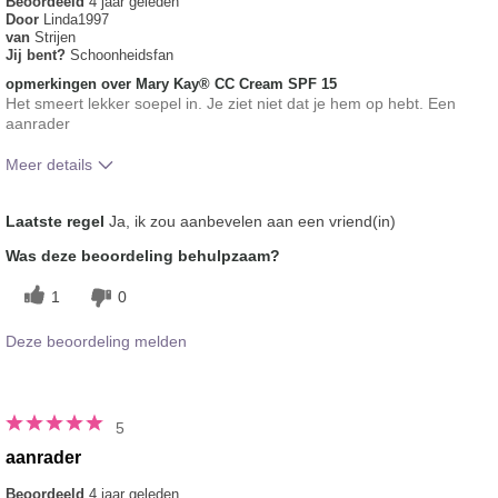
Beoordeeld
4 jaar geleden
Door
Linda1997
van
Strijen
Jij bent?
Schoonheidsfan
opmerkingen over Mary Kay® CC Cream SPF 15
Het smeert lekker soepel in. Je ziet niet dat je hem op hebt. Een
aanrader
Meer details
Hoe vindt je de kleur van dit product?
5
Laatste regel
Ja, ik zou aanbevelen aan een vriend(in)
Hoe bevalt je het product in vergelijking
5
Was deze beoordeling behulpzaam?
met andere door je gebruikte merken
decoratieve make-up?
1
0
Deze beoordeling melden
5
aanrader
Beoordeeld
4 jaar geleden