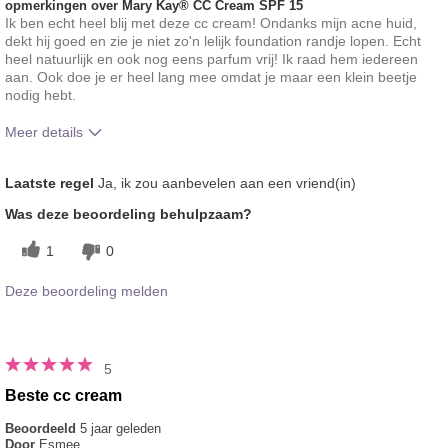
opmerkingen over Mary Kay® CC Cream SPF 15
Ik ben echt heel blij met deze cc cream! Ondanks mijn acne huid,
dekt hij goed en zie je niet zo'n lelijk foundation randje lopen. Echt
heel natuurlijk en ook nog eens parfum vrij! Ik raad hem iedereen
aan. Ook doe je er heel lang mee omdat je maar een klein beetje
nodig hebt.
Meer details
Hoe vindt je de kleur van dit product?
5
Laatste regel
Ja, ik zou aanbevelen aan een vriend(in)
Hoe bevalt je het product in vergelijking
5
Was deze beoordeling behulpzaam?
met andere door je gebruikte merken
decoratieve make-up?
1
0
Deze beoordeling melden
5
Beste cc cream
Beoordeeld
5 jaar geleden
Door
Esmee