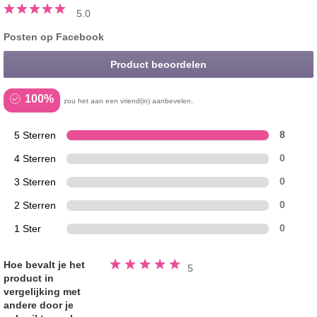
5.0
Posten op Facebook
Product beoordelen
100%
zou het aan een vriend(in) aanbevelen.
5 Sterren
8
4 Sterren
0
3 Sterren
0
2 Sterren
0
1 Ster
0
Beoordeeld
Hoe bevalt je het
5
5.0
product in
van
de
vergelijking met
5
sterren
andere door je