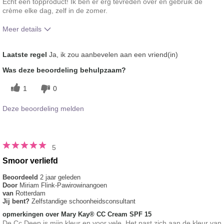
Echt een topproduct! Ik ben er erg tevreden over en gebruik de
crème elke dag, zelf in de zomer.
Meer details
Hoe vindt je de kleur van dit product?
5
Laatste regel
Ja, ik zou aanbevelen aan een vriend(in)
Hoe bevalt je het product in vergelijking
5
Was deze beoordeling behulpzaam?
met andere door je gebruikte merken
decoratieve make-up?
1
0
Deze beoordeling melden
5
Smoor verliefd
Beoordeeld
2 jaar geleden
Door
Miriam Flink-Pawirowinangoen
van
Rotterdam
Jij bent?
Zelfstandige schoonheidsconsultant
opmerkingen over Mary Kay® CC Cream SPF 15
De Cc Deep is mijn kleur en voor vele. Het past zich aan de kleur van