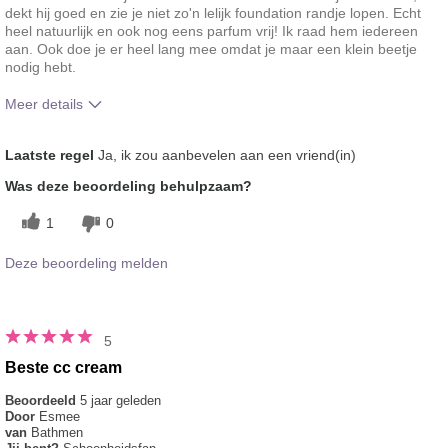
dekt hij goed en zie je niet zo'n lelijk foundation randje lopen. Echt
heel natuurlijk en ook nog eens parfum vrij! Ik raad hem iedereen
aan. Ook doe je er heel lang mee omdat je maar een klein beetje
nodig hebt.
Meer details
Hoe vindt je de kleur van dit product?
5
Laatste regel
Ja, ik zou aanbevelen aan een vriend(in)
Hoe bevalt je het product in vergelijking
5
Was deze beoordeling behulpzaam?
met andere door je gebruikte merken
decoratieve make-up?
1
0
Deze beoordeling melden
5
Beste cc cream
Beoordeeld
5 jaar geleden
Door
Esmee
van
Bathmen