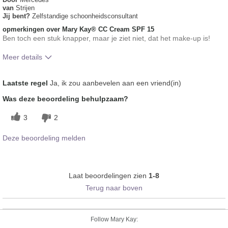
van
Strijen
Jij bent?
Zelfstandige schoonheidsconsultant
opmerkingen over Mary Kay® CC Cream SPF 15
Ben toch een stuk knapper, maar je ziet niet, dat het make-up is!
Meer details
Hoe vindt je de kleur van dit product?
5
Laatste regel
Ja, ik zou aanbevelen aan een vriend(in)
Hoe bevalt je het product in vergelijking
5
Was deze beoordeling behulpzaam?
met andere door je gebruikte merken
decoratieve make-up?
3
2
Deze beoordeling melden
Laat beoordelingen zien
1-8
Terug naar boven
Follow Mary Kay: