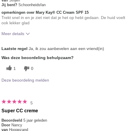
van
Strijen
Jij bent?
Schoonheidsfan
opmerkingen over Mary Kay® CC Cream SPF 15
Trekt snel in en je ziet niet dat je het op hebt gedaan. De huid voelt
ook lekker glad
Meer details
Hoe vindt je de kleur van dit product?
5
Laatste regel
Ja, ik zou aanbevelen aan een vriend(in)
Hoe bevalt je het product in vergelijking
5
Was deze beoordeling behulpzaam?
met andere door je gebruikte merken
decoratieve make-up?
1
0
Deze beoordeling melden
5
Super CC creme
Beoordeeld
5 jaar geleden
Door
Nancy
van
Hoogezand