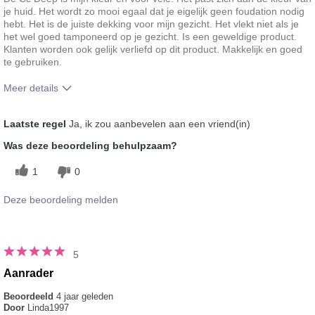
je huid. Het wordt zo mooi egaal dat je eigelijk geen foudation nodig
hebt. Het is de juiste dekking voor mijn gezicht. Het vlekt niet als je
het wel goed tamponeerd op je gezicht. Is een geweldige product.
Klanten worden ook gelijk verliefd op dit product. Makkelijk en goed
te gebruiken.
Meer details
Hoe vindt je de kleur van dit product?
5
Laatste regel
Ja, ik zou aanbevelen aan een vriend(in)
Hoe bevalt je het product in vergelijking
5
Was deze beoordeling behulpzaam?
met andere door je gebruikte merken
decoratieve make-up?
1
0
Deze beoordeling melden
5
Aanrader
Beoordeeld
4 jaar geleden
Door
Linda1997