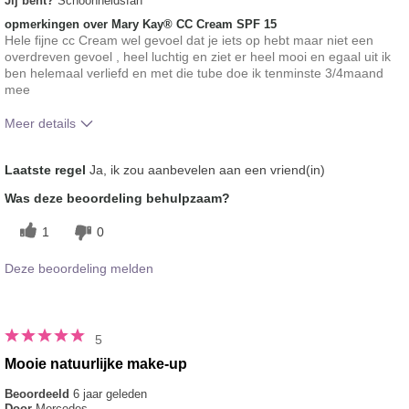
Jij bent?
Schoonheidsfan
opmerkingen over Mary Kay® CC Cream SPF 15
Hele fijne cc Cream wel gevoel dat je iets op hebt maar niet een
overdreven gevoel , heel luchtig en ziet er heel mooi en egaal uit ik
ben helemaal verliefd en met die tube doe ik tenminste 3/4maand
mee
Meer details
Hoe vindt je de kleur van dit product?
5
Laatste regel
Ja, ik zou aanbevelen aan een vriend(in)
Hoe bevalt je het product in vergelijking
5
Was deze beoordeling behulpzaam?
met andere door je gebruikte merken
decoratieve make-up?
1
0
Deze beoordeling melden
5
Mooie natuurlijke make-up
Beoordeeld
6 jaar geleden
Door
Mercedes