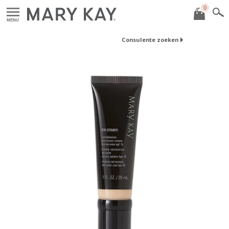
0
MENU
Consulente zoeken