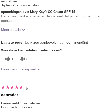
van
Strijen
Jij bent?
Schoonheidsfan
opmerkingen over Mary Kay® CC Cream SPF 15
Het smeert lekker soepel in. Je ziet niet dat je hem op hebt. Een
aanrader
Meer details
Hoe vindt je de kleur van dit product?
5
Laatste regel
Ja, ik zou aanbevelen aan een vriend(in)
Hoe bevalt je het product in vergelijking
5
Was deze beoordeling behulpzaam?
met andere door je gebruikte merken
decoratieve make-up?
1
0
Deze beoordeling melden
5
aanrader
Beoordeeld
4 jaar geleden
Door
Linda Schippers