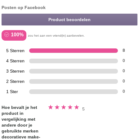
Posten op Facebook
Product beoordelen
100%
zou het aan een vriend(in) aanbevelen.
5 Sterren
8
4 Sterren
0
3 Sterren
0
2 Sterren
0
1 Ster
0
Beoordeeld
Hoe bevalt je het
5
5.0
product in
van
de
vergelijking met
5
sterren
andere door je
gebruikte merken
decoratieve make-