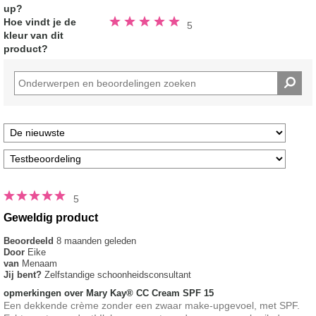
up?
Beoordeeld
Hoe vindt je de
5
5.0
kleur van dit
van
de
product?
5
sterren
5
Geweldig product
Beoordeeld
8 maanden geleden
Door
Eike
van
Menaam
Jij bent?
Zelfstandige schoonheidsconsultant
opmerkingen over Mary Kay® CC Cream SPF 15
Een dekkende crème zonder een zwaar make-upgevoel, met SPF.