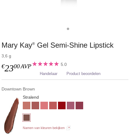
Mary Kay
Gel Semi-Shine Lipstick
®
3,6 g
5.0
€
00
AVP
23
Handelaar
Product beoordelen
Downtown Brown
Stralend
Namen van kleuren bekijken