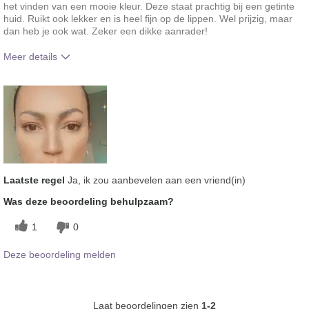
het vinden van een mooie kleur. Deze staat prachtig bij een getinte
huid. Ruikt ook lekker en is heel fijn op de lippen. Wel prijzig, maar
dan heb je ook wat. Zeker een dikke aanrader!
Meer details
Hoe vindt je de kleur van dit product?
5
Hoe bevalt je het product in vergelijking
5
met andere door je gebruikte merken
decoratieve make-up?
Laatste regel
Ja, ik zou aanbevelen aan een vriend(in)
Was deze beoordeling behulpzaam?
1
0
Deze beoordeling melden
Laat beoordelingen zien
1-2