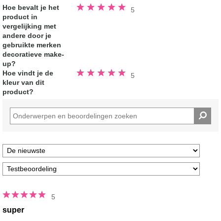
Beoordeeld
Hoe bevalt je het
5
5.0
product in
van
de
vergelijking met
5
sterren
andere door je
gebruikte merken
decoratieve make-
up?
Beoordeeld
Hoe vindt je de
5
5.0
kleur van dit
van
de
product?
5
sterren
5
super