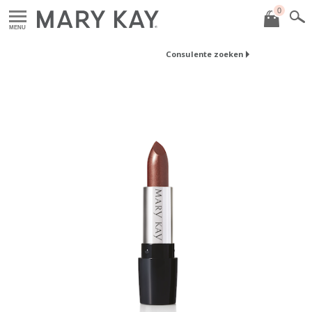
0
MENU
Consulente zoeken