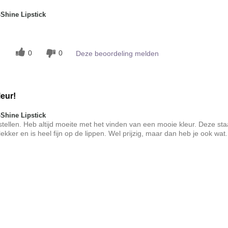
Shine Lipstick
0
0
Deze beoordeling melden
leur!
Shine Lipstick
tellen. Heb altijd moeite met het vinden van een mooie kleur. Deze sta
lekker en is heel fijn op de lippen. Wel prijzig, maar dan heb je ook wat.
t?
5
jking met andere door
ke-up?
5