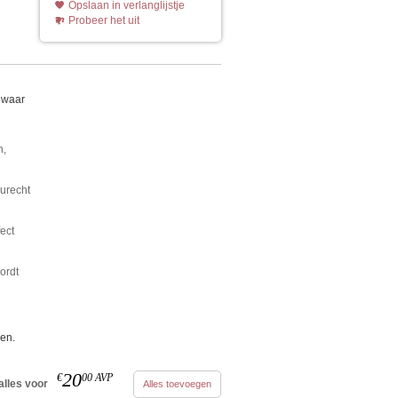
Opslaan in verlanglijstje
Probeer het uit
t waar
n,
eurecht
ect
ordt
ren.
20
€
00
AVP
alles voor
Alles toevoegen