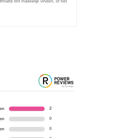
matte tint makkelijk vinden, of het
ren
2
ren
0
ren
0