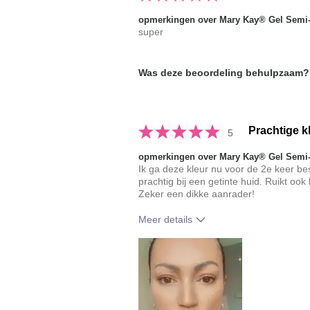
opmerkingen over Mary Kay® Gel Semi-
super
Was deze beoordeling behulpzaam?
Prachtige k
5
opmerkingen over Mary Kay® Gel Semi-
Ik ga deze kleur nu voor de 2e keer bes
prachtig bij een getinte huid. Ruikt ook 
Zeker een dikke aanrader!
Meer details
Hoe vindt je de kleur van dit produc
Hoe bevalt je het product in vergeli
je gebruikte merken decoratieve ma