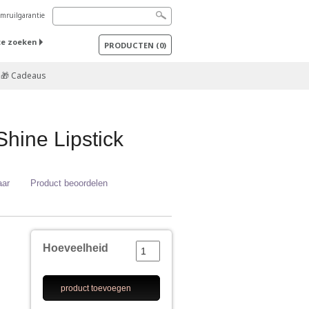
mruilgarantie
te zoeken
PRODUCTEN
(
0
)
🎁 Cadeaus
hine Lipstick
aar
Product beoordelen
Hoeveelheid
product toevoegen