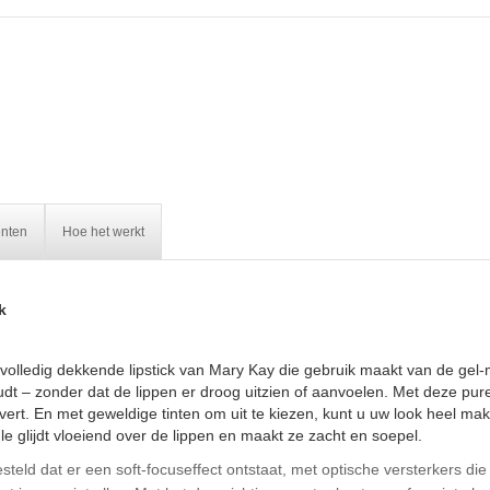
ënten
Hoe het werkt
k
 volledig dekkende lipstick van Mary Kay die gebruik maakt van de gel
oudt – zonder dat de lippen er droog uitzien of aanvoelen. Met deze pur
ert. En met geweldige tinten om uit te kiezen, kunt u uw look heel makk
e glijdt vloeiend over de lippen en maakt ze zacht en soepel.
ld dat er een soft-focuseffect ontstaat, met optische versterkers die l