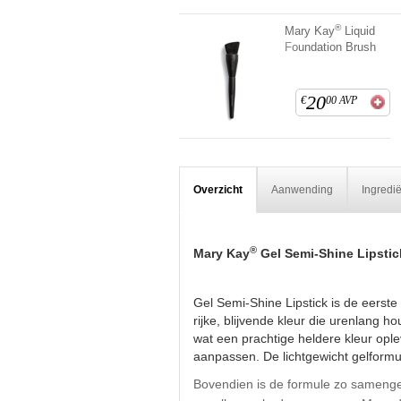
®
Mary Kay
Liquid
Foundation Brush
20
€
00
AVP
Overzicht
Aanwending
Ingredi
®
Mary Kay
Gel Semi-Shine Lipstic
Gel Semi-Shine Lipstick is de eerste
rijke, blijvende kleur die urenlang h
wat een prachtige heldere kleur oplev
aanpassen. De lichtgewicht gelformul
Bovendien is de formule zo samengeste