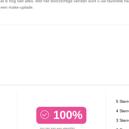
s nog niet alles. Met het doorzichtige venster kunt u uw favoriete half
n een make-uplade.
5 Ster
100%
4 Ster
3 Ster
zou het aan een vriend(in)