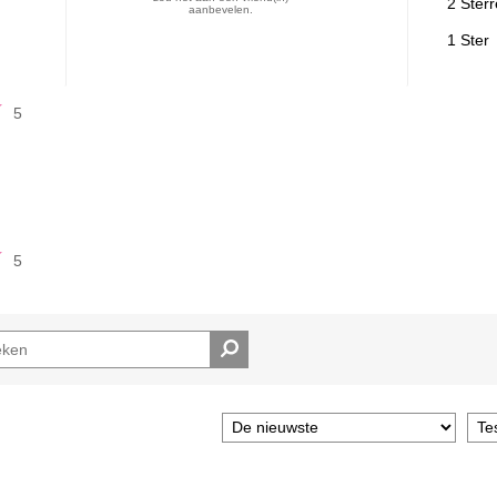
2 Ster
aanbevelen.
1 Ster
5
5