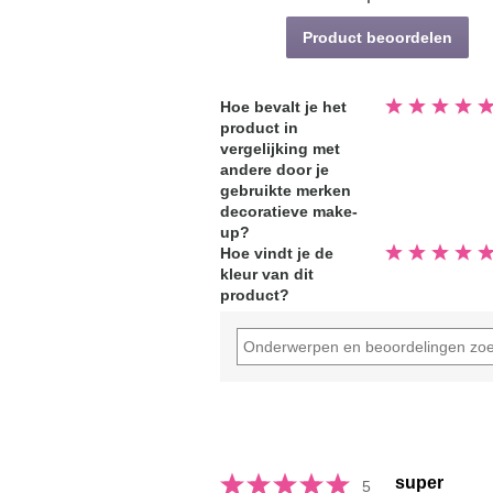
Product beoordelen
Beoordeeld
Hoe bevalt je het
5.0
product in
van
de
vergelijking met
5
sterren
andere door je
gebruikte merken
decoratieve make-
up?
Beoordeeld
Hoe vindt je de
5.0
kleur van dit
van
de
product?
5
sterren
super
5