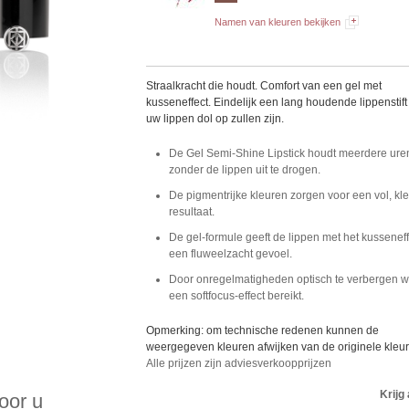
Namen van kleuren bekijken
Straalkracht die houdt. Comfort van een gel met
kusseneffect. Eindelijk een lang houdende lippenstif
uw lippen dol op zullen zijn.
De Gel Semi-Shine Lipstick houdt meerdere ure
zonder de lippen uit te drogen.
De pigmentrijke kleuren zorgen voor een vol, kl
resultaat.
De gel-formule geeft de lippen met het kusseneff
een fluweelzacht gevoel.
Door onregelmatigheden optisch te verbergen w
een softfocus-effect bereikt.
Opmerking: om technische redenen kunnen de
weergegeven kleuren afwijken van de originele kleu
Alle prijzen zijn adviesverkoopprijzen
Krijg 
voor u