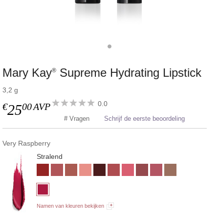
Mary Kay
Supreme Hydrating Lipstick
®
3,2 g
0.0
€
00
AVP
25
# Vragen
Schrijf de eerste beoordeling
Very Raspberry
Stralend
Namen van kleuren bekijken