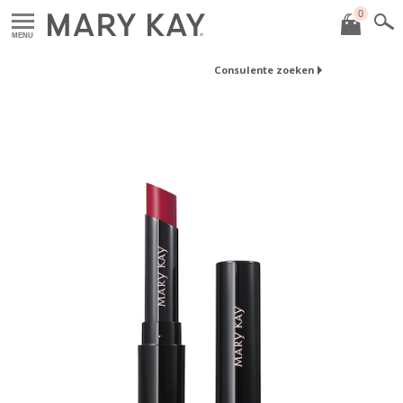
0
MENU
Consulente zoeken