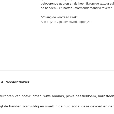
betoverende geuren en de heerlijk romige textuur zu
de handen – en harten –stormenderhand veroveren.
*Zolang de voorraad strekt.
Alle prijzen zijn adviesverkoopprijzen
 & Passionflower
urnoten van bosvruchten, witte ananas, pinke passiebloem, barnsteenk
t de handen zorgvuldig en smelt in de huid zodat deze gevoed en gehy