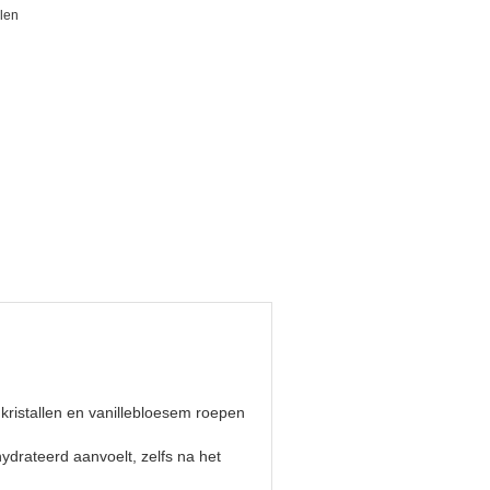
llen
ristallen en vanillebloesem roepen
drateerd aanvoelt, zelfs na het