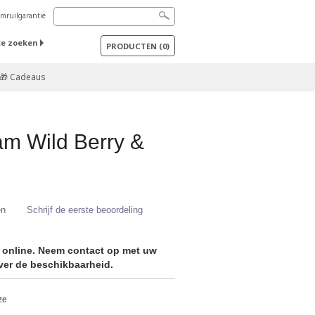
mruilgarantie
te zoeken
PRODUCTEN
(
0
)
🎁 Cadeaus
m Wild Berry &
en
Schrijf de eerste beoordeling
r online. Neem contact op met uw
er de beschikbaarheid.
ze