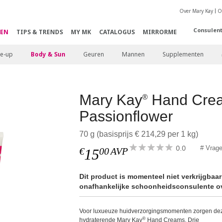
Over Mary Kay
O
Consulen
EN
TIPS & TRENDS
MY MK
CATALOGUS
MIRRORME
e-up
Body & Sun
Geuren
Mannen
Supplementen
Mary Kay
Hand Crea
®
Passionflower
70 g (basisprijs € 214,29 per 1 kg)
0.0
# Vrag
€
00
AVP
15
Dit product is momenteel niet verkrijgbaa
onafhankelijke schoonheidsconsulente ov
Voor luxueuze huidverzorgingsmomenten zorgen de
®
hydraterende Mary Kay
Hand Creams. Drie