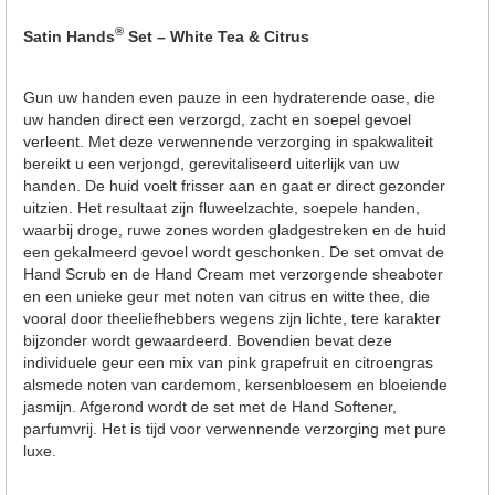
®
Satin Hands
Set – White Tea & Citrus
Gun uw handen even pauze in een hydraterende oase, die
uw handen direct een verzorgd, zacht en soepel gevoel
verleent. Met deze verwennende verzorging in spakwaliteit
bereikt u een verjongd, gerevitaliseerd uiterlijk van uw
handen. De huid voelt frisser aan en gaat er direct gezonder
uitzien. Het resultaat zijn fluweelzachte, soepele handen,
waarbij droge, ruwe zones worden gladgestreken en de huid
een gekalmeerd gevoel wordt geschonken. De set omvat de
Hand Scrub en de Hand Cream met verzorgende sheaboter
en een unieke geur met noten van citrus en witte thee, die
vooral door theeliefhebbers wegens zijn lichte, tere karakter
bijzonder wordt gewaardeerd. Bovendien bevat deze
individuele geur een mix van pink grapefruit en citroengras
alsmede noten van cardemom, kersenbloesem en bloeiende
jasmijn. Afgerond wordt de set met de Hand Softener,
parfumvrij. Het is tijd voor verwennende verzorging met pure
luxe.