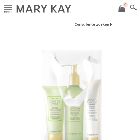
0
MENU
Consulente zoeken