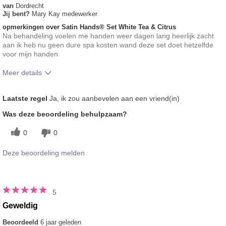
van
Dordrecht
Jij bent?
Mary Kay medewerker
opmerkingen over Satin Hands® Set White Tea & Citrus
Na behandeling voelen me handen weer dagen lang heerlijk zacht
aan ik heb nu geen dure spa kosten wand deze set doet hetzelfde
voor mijn handen
Meer details
Hoe was jouw
Egaal aangebracht, Verfrissend, Vond
Laatste regel
Ja, ik zou aanbevelen aan een vriend(in)
algemene
het gevoel op de huid prettig, Wordt
gebruikservaring met
goed geabsorbeerd
Was deze beoordeling behulpzaam?
dit product?
0
0
Deze beoordeling melden
5
Geweldig
Beoordeeld
6 jaar geleden