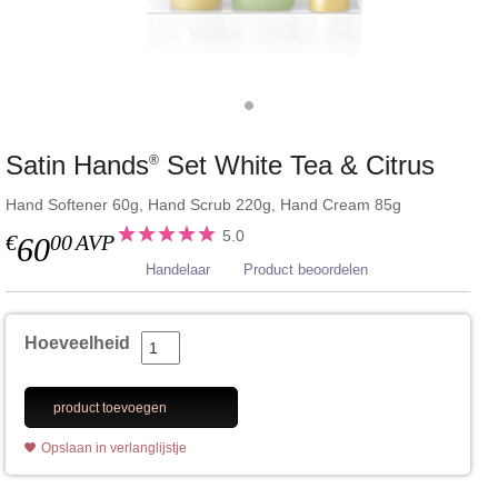
Satin Hands
Set White Tea & Citrus
®
Hand Softener 60g, Hand Scrub 220g, Hand Cream 85g
5.0
€
00
AVP
60
Handelaar
Product beoordelen
Hoeveelheid
product toevoegen
Opslaan in verlanglijstje