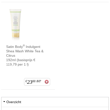
®
Satin Body
Indulgent
Shea Wash White Tea &
Citrus
192ml (basisprijs €
119,79 per 1 l)
23
€
00
AVP
Overzicht