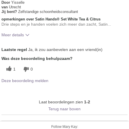
Door
Yisselle
van
Utrecht
Jij bent?
Zelfstandige schoonheidsconsultant
opmerkingen over Satin Hands® Set White Tea & Citrus
Drie steps en je handen voelen zich meer dan zacht, Satin...
Meer details
Hoe was jouw algemene
Verfrissend, Vond het gevoel op de
Laatste regel
Ja, ik zou aanbevelen aan een vriend(in)
gebruikservaring met dit
huid prettig, Wordt goed
product?
geabsorbeerd
Was deze beoordeling behulpzaam?
1
0
Deze beoordeling melden
Laat beoordelingen zien
1-2
Terug naar boven
Follow Mary Kay: