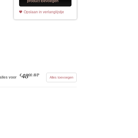
product toevoegen
Opslaan in verlanglijstje
48
€
00
AVP
alles voor
Alles toevoegen