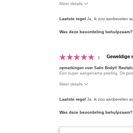
Meer details
Hoe was jouw algemene gebruikserv
Laatste regel
Ja, ik zou aanbevelen aa
met dit product?
Was deze beoordeling behulpzaam?
Geweldige 
5
opmerkingen over Satin Body® Revitali
Een super aangename peeling. De peelin
Meer details
Hoe was jouw algemene gebruikserv
Laatste regel
Ja, ik zou aanbevelen aa
met dit product?
Was deze beoordeling behulpzaam?