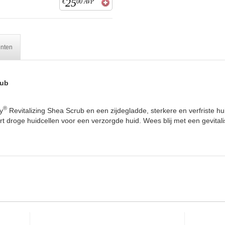
25
€
00
AVP
ënten
rub
®
y
Revitalizing Shea Scrub en een zijdegladde, sterkere en verfriste hu
rt droge huidcellen voor een verzorgde huid. Wees blij met een gevital