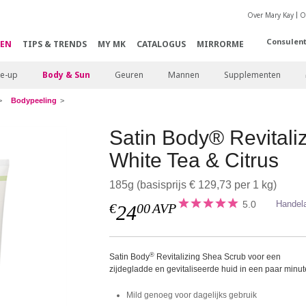
Over Mary Kay
O
Consulen
EN
TIPS & TRENDS
MY MK
CATALOGUS
MIRRORME
e-up
Body & Sun
Geuren
Mannen
Supplementen
Bodypeeling
Satin Body® Revitali
White Tea & Citrus
185g (basisprijs € 129,73 per 1 kg)
5.0
Handel
€
00
AVP
24
®
Satin Body
Revitalizing Shea Scrub voor een
zijdegladde en gevitaliseerde huid in een paar minut
Mild genoeg voor dagelijks gebruik