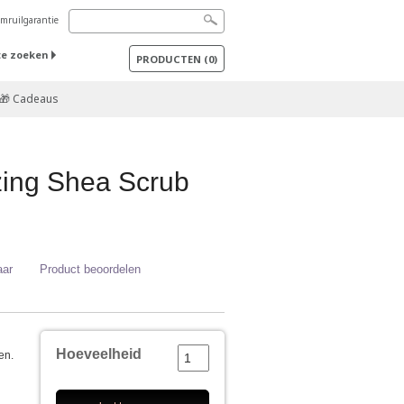
mruilgarantie
te zoeken
PRODUCTEN
(
0
)
🎁 Cadeaus
zing Shea Scrub
aar
Product beoordelen
Hoeveelheid
en.