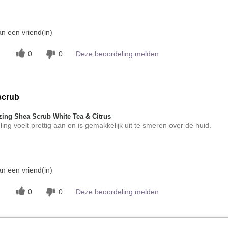
aring
Exfolierend, Vond het gevoel op
n een vriend(in)
de huid prettig
0
0
Deze beoordeling melden
scrub
zing Shea Scrub White Tea & Citrus
g voelt prettig aan en is gemakkelijk uit te smeren over de huid.
aring
Verfrissend, Vond het gevoel op
n een vriend(in)
de huid prettig
0
0
Deze beoordeling melden