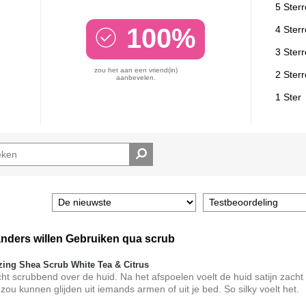
5 Ster
100%
4 Ster
3 Ster
zou het aan een vriend(in)
2 Ster
aanbevelen.
1 Ster
 anders willen Gebruiken qua scrub
zing Shea Scrub White Tea & Citrus
acht scrubbend over de huid. Na het afspoelen voelt de huid satijn zacht
zou kunnen glijden uit iemands armen of uit je bed. So silky voelt het.