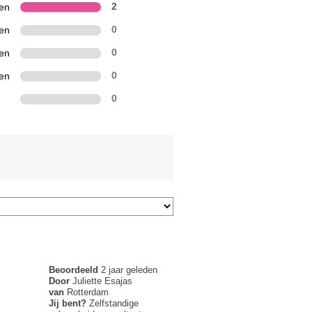
ren
2
ren
0
ren
0
ren
0
0
Beoordeeld
2 jaar geleden
Door
Juliette Esajas
van
Rotterdam
Jij bent?
Zelfstandige