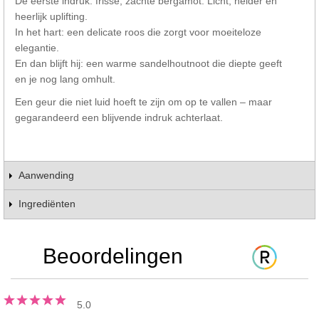
De eerste indruk: frisse, zachte bergamot. Licht, helder en
heerlijk uplifting.
In het hart: een delicate roos die zorgt voor moeiteloze
elegantie.
En dan blijft hij: een warme sandelhoutnoot die diepte geeft
en je nog lang omhult.
Een geur die niet luid hoeft te zijn om op te vallen – maar
gegarandeerd een blijvende indruk achterlaat.
Aanwending
Ingrediënten
Beoordelingen
5.0