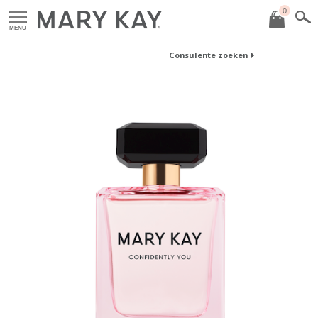
0
MENU
Consulente zoeken