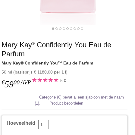
Mary Kay
Confidently You Eau de
®
Parfum
Mary Kay® Confidently You™ Eau de Parfum
50 ml (basisprijs € 1180,00 per 1 l)
5.0
€
00
AVP
59
Categorie {0} bevat al een sjabloon met de naam
{1}.
Product beoordelen
Hoeveelheid