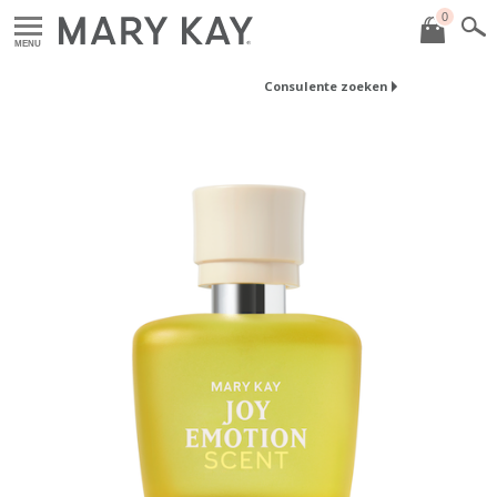
0
MENU
Consulente zoeken