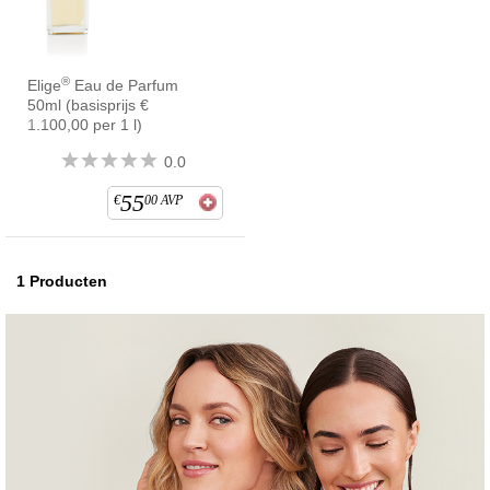
®
Elige
Eau de Parfum
50ml (basisprijs €
1.100,00 per 1 l)
0.0
55
€
00
AVP
1
Producten