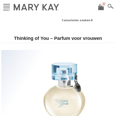
0
MENU
Consulente zoeken
Thinking of You – Parfum voor vrouwen