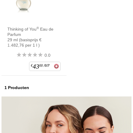
®
Thinking of You
Eau de
Parfum
29 ml (basisprijs €
1.482,76 per 1 l )
0.0
43
€
00
AVP
1
Producten