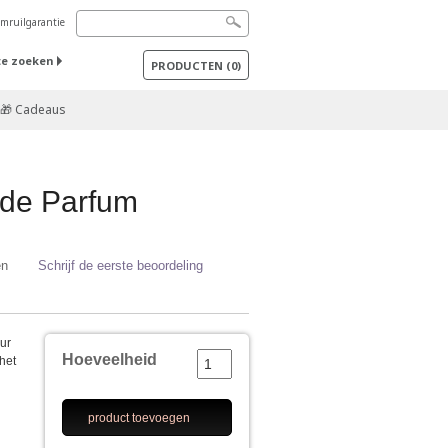
mruilgarantie
te zoeken
PRODUCTEN
(
0
)
🎁 Cadeaus
de Parfum
en
Schrijf de eerste beoordeling
ur
Hoeveelheid
het
product toevoegen