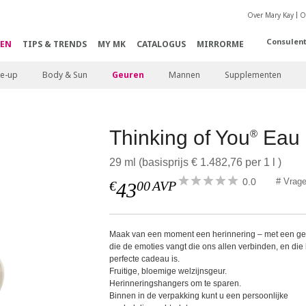
Over Mary Kay
O
Consulen
EN
TIPS & TRENDS
MY MK
CATALOGUS
MIRRORME
e-up
Body & Sun
Geuren
Mannen
Supplementen
Thinking of You
Eau 
®
29 ml (basisprijs € 1.482,76 per 1 l )
0.0
# Vrag
€
00
AVP
43
Maak van een moment een herinnering – met een ge
die de emoties vangt die ons allen verbinden, en die 
perfecte cadeau is.
Fruitige, bloemige welzijnsgeur.
Herinneringshangers om te sparen.
Binnen in de verpakking kunt u een persoonlijke