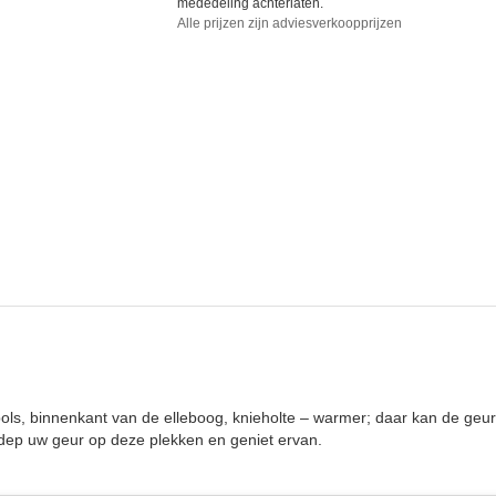
mededeling achterlaten.
Alle prijzen zijn adviesverkoopprijzen
 pols, binnenkant van de elleboog, knieholte – warmer; daar kan de geur
of dep uw geur op deze plekken en geniet ervan.