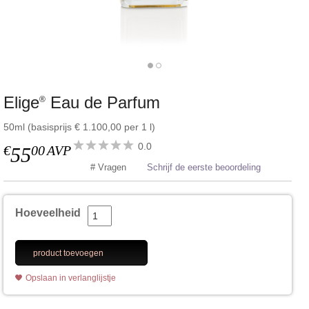
Elige
Eau de Parfum
®
50ml (basisprijs € 1.100,00 per 1 l)
0.0
€
00
AVP
55
# Vragen
Schrijf de eerste beoordeling
Hoeveelheid
product toevoegen
Opslaan in verlanglijstje