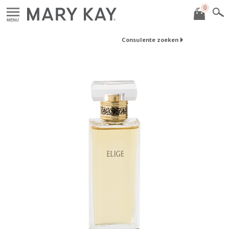
0
MENU
Consulente zoeken