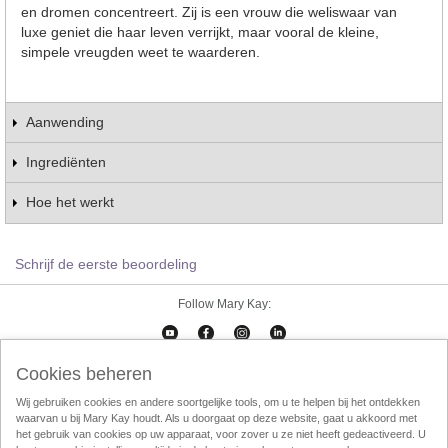
en dromen concentreert. Zij is een vrouw die weliswaar van
luxe geniet die haar leven verrijkt, maar vooral de kleine,
simpele vreugden weet te waarderen.
Aanwending
Ingrediënten
Hoe het werkt
Schrijf de eerste beoordeling
Follow Mary Kay:
Cookies beheren
Cookies beheren
Impressum
Contact
eCatalogus
Online Agreement
Wij gebruiken cookies en andere soortgelijke tools, om u te helpen bij het ontdekken
waarvan u bij Mary Kay houdt. Als u doorgaat op deze website, gaat u akkoord met
Gebruikersvorwaarden
Privacy Policy
Direktverkoop etische codec
het gebruik van cookies op uw apparaat, voor zover u ze niet heeft gedeactiveerd. U