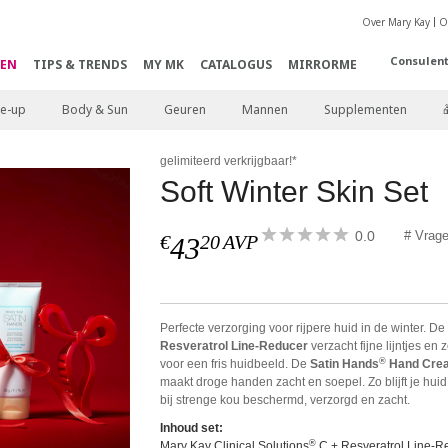
Over Mary Kay
O
Consulen
EN
TIPS & TRENDS
MY MK
CATALOGUS
MIRRORME
e-up
Body & Sun
Geuren
Mannen
Supplementen
gelimiteerd verkrijgbaar!*
Soft Winter Skin Set
0.0
# Vrag
€
20
AVP
43
Perfecte verzorging voor rijpere huid in de winter. D
Resveratrol Line-Reducer
verzacht fijne lijntjes en 
®
voor een fris huidbeeld. De
Satin Hands
Hand Cre
maakt droge handen zacht en soepel. Zo blijft je hui
bij strenge kou beschermd, verzorgd en zacht.
Inhoud set:
®
Mary Kay Clinical Solutions
C + Resveratrol Line-R