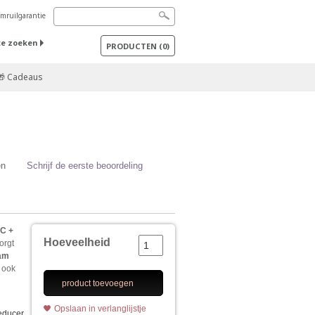
mruilgarantie
te zoeken
PRODUCTEN
(
0
)
🎁 Cadeaus
en
Schrijf de eerste beoordeling
e
C +
Hoeveelheid
zorgt
am
d ook
product toevoegen
Opslaan in verlanglijstje
educer