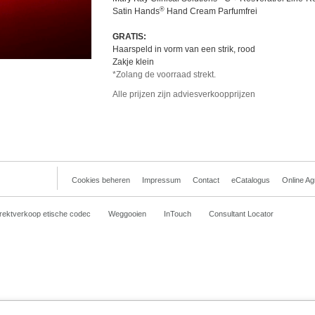
®
Satin Hands
Hand Cream Parfumfrei
GRATIS:
Haarspeld in vorm van een strik, rood
Zakje klein
*Zolang de voorraad strekt.
Alle prijzen zijn adviesverkoopprijzen
Cookies beheren
Impressum
Contact
eCatalogus
Online A
rektverkoop etische codec
Weggooien
InTouch
Consultant Locator