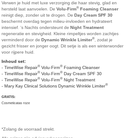
Verwen je huid met luxe verzorging die haar stevig, glad en
®
hersteld laat aanvoelen. De
Volu-Firm
Foaming Cleanser
reinigt diep, zonder uit te drogen. De
Day Cream SPF 30
beschermt overdag tegen milieu-invloeden en hydrateert
intensief. ‘s Nachts ondersteunt de
Night Treatment
regeneratie en stevigheid. Kleine rimpeltjes worden zachtjes
®
verminderd door de
Dynamic Wrinkle Limiter
, zodat je
gezicht frisser en jonger oogt. Dit setje is als een winterwonder
voor rijpere huid.
Inhoud set:
®
®
- TimeWise Repair
Volu-Firm
Foaming Cleanser
®
®
- TimeWise Repair
Volu-Firm
Day Cream SPF 30
®
®
- TimeWise Repair
Volu-Firm
Night Treatment
®
- Mary Kay Clinical Solutions Dynamic Wrinkle Limiter
GRATIS:
Cosmeticatas roze
*Zolang de voorraad strekt.