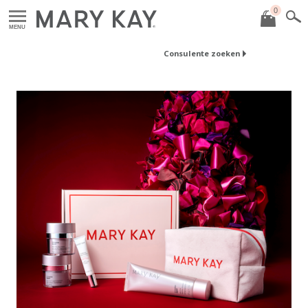
0
MENU
Consulente zoeken