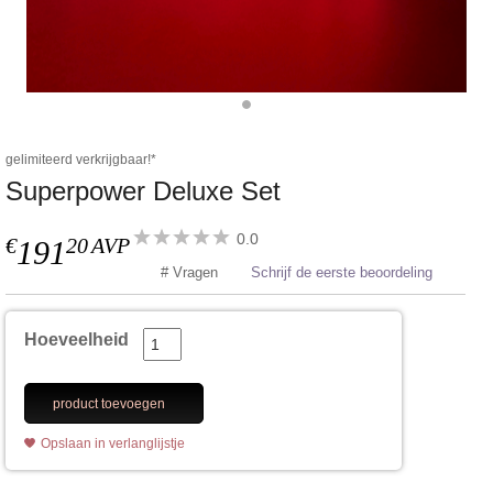
gelimiteerd verkrijgbaar!*
Superpower Deluxe Set
0.0
€
20
AVP
191
# Vragen
Schrijf de eerste beoordeling
Hoeveelheid
product toevoegen
Opslaan in verlanglijstje