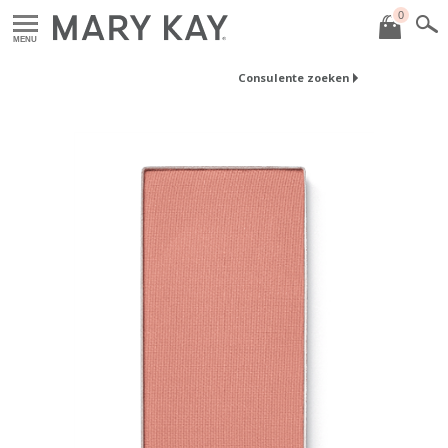
0
MENU
Consulente zoeken