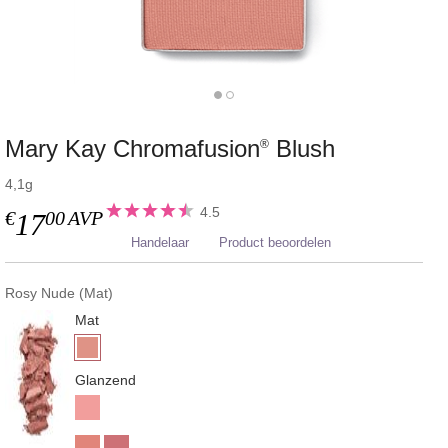
Mary Kay Chromafusion
Blush
®
4,1g
4.5
€
00
AVP
17
Handelaar
Product beoordelen
Rosy Nude (Mat)
Mat
Glanzend