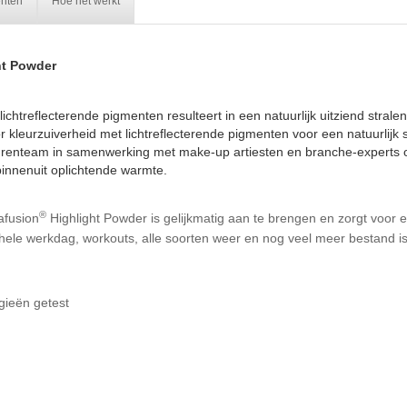
ënten
Hoe het werkt
ht Powder
chtreflecterende pigmenten resulteert in een natuurlijk uitziend stralen.
or kleurzuiverheid met lichtreflecterende pigmenten voor een natuurlijk s
renteam in samenwerking met make-up artiesten en branche-experts o
 binnenuit oplichtende warmte.
®
afusion
Highlight Powder is gelijkmatig aan te brengen en zorgt voor e
hele werkdag, workouts, alle soorten weer en nog veel meer bestand is
rgieën getest