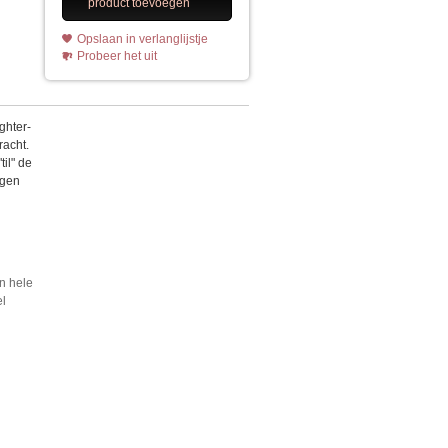
product toevoegen
Opslaan in verlanglijstje
Probeer het uit
ghter-
racht.
il" de
ngen
n hele
el