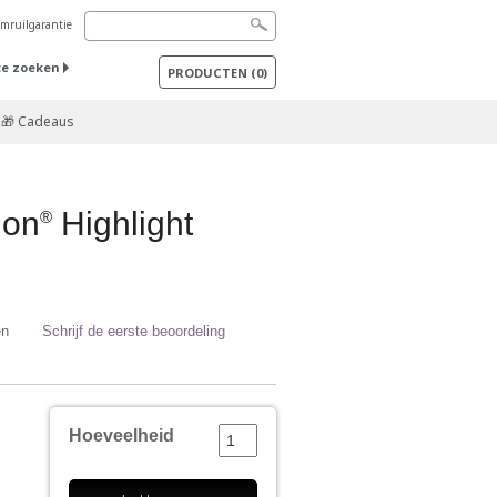
mruilgarantie
te zoeken
PRODUCTEN
(
0
)
🎁 Cadeaus
ion
Highlight
®
en
Schrijf de eerste beoordeling
Hoeveelheid