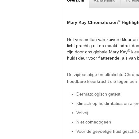
Overzicht
Aanwending
Ingredi
®
Mary Kay Chromafusion
Highlig
Het versmelten van zuivere kleur en li
licht prachtig uit en maakt indruk do
®
zijn door ons globale Mary Kay
kleu
huidskleur voor flatterende, als van
De zijdeachtige en ultralichte Chrom
houdbare kleurkracht die tegen een 
Dermatologisch getest
Klinisch op huidirritaties en alle
Vetvrij
Niet comedogeen
Voor de gevoelige huid geschikt