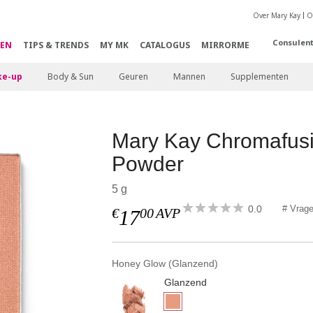
Over Mary Kay
O
Consulen
EN
TIPS & TRENDS
MY MK
CATALOGUS
MIRRORME
e-up
Body & Sun
Geuren
Mannen
Supplementen
Mary Kay Chromafus
Powder
5 g
0.0
# Vrag
€
00
AVP
17
Honey Glow (Glanzend)
Glanzend